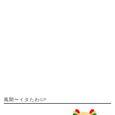
風聞〜イタたわGP