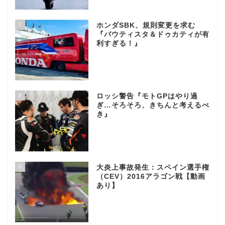
7
ホンダSBK、規則変更を求む
『バウティスタ＆ドゥカティが有
利すぎる！』
8
ロッシ警告『モトGPはやり過
ぎ…そろそろ、きちんと考えるべ
き』
9
大炎上事故発生：スペイン選手権
（CEV）2016アラゴン戦【動画
あり】