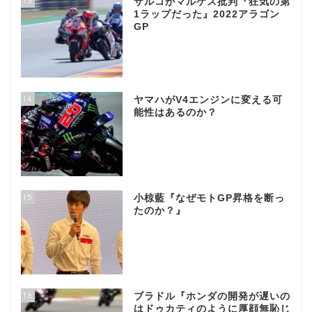
13
ザルコがマルケス批判『狂気の第
1ラップだった』2022アラゴン
GP
14
ヤマハがV4エンジンに変える可
能性はあるのか？
15
小椋藍『なぜモトGP昇格を断っ
たのか？』
16
ブラドル『ホンダの開発が遅いの
はドゥカティのように厚顔無恥じ