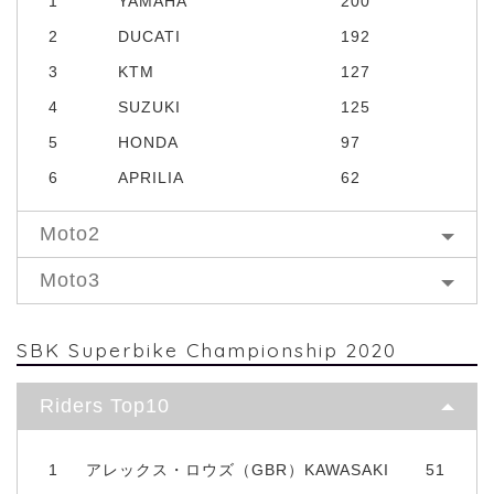
1
YAMAHA
200
2
DUCATI
192
3
KTM
127
4
SUZUKI
125
5
HONDA
97
6
APRILIA
62
Moto2
Moto3
SBK Superbike Championship 2020
Riders Top10
1
アレックス・ロウズ（GBR）KAWASAKI
51