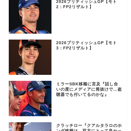
2026ブリティッシュGP【モト
2：FP2リザルト】
2026ブリティッシュGP【モト
3：FP2リザルト】
ミラーSBK移籍に言及『話し合
いの度にメディアに筒抜けで…盗
聴器でも付いてるのかな』
クラッチロー『クアルタラロのホ
ンダ移籍は…双方にとって良かっ