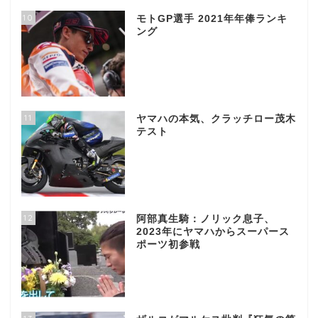
10
モトGP選手 2021年年俸ランキ
ング
11
ヤマハの本気、クラッチロー茂木
テスト
12
阿部真生騎：ノリック息子、
2023年にヤマハからスーパース
ポーツ初参戦