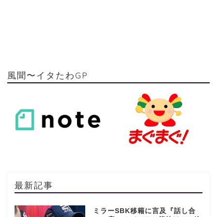
風聞〜イタたわGP
最新記事
ミラーSBK移籍に言及『話し合