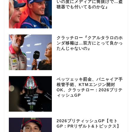
いの度にメディアに筒抜けで…盗
聴器でも付いてるのかな』
クラッチロー『クアルタラロのホ
ンダ移籍は…双方にとって良かっ
たんじゃないの』
ベッツェッキ罰金、バニャイア手
根管手術、KTMエンジン開封
OK、クラッチロー：2026ブリテ
ィッシュGP
2026ブリティッシュGP【モト
GP：PRリザルト&トピックス】