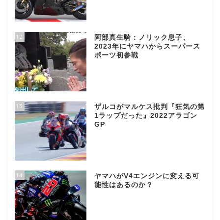
12
阿部真生騎：ノリック息子、
2023年にヤマハからスーパース
ポーツ初参戦
13
ザルコがマルケス批判『狂気の第
1ラップだった』2022アラゴン
GP
14
ヤマハがV4エンジンに変える可
能性はあるのか？