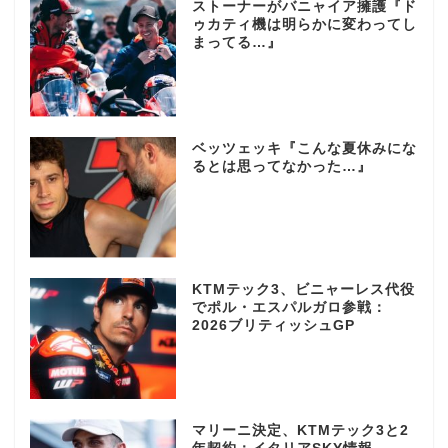
ストーナーがバニャイア擁護『ド
ゥカティ機は明らかに変わってし
まってる…』
ベッツェッキ『こんな夏休みにな
るとは思ってなかった…』
KTMテック3、ビニャーレス代役
でポル・エスパルガロ参戦：
2026ブリティッシュGP
マリーニ決定、KTMテック3と2