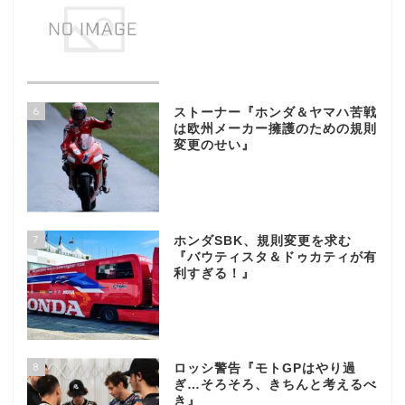
6
ストーナー『ホンダ＆ヤマハ苦戦
は欧州メーカー擁護のための規則
変更のせい』
7
ホンダSBK、規則変更を求む
『バウティスタ＆ドゥカティが有
利すぎる！』
8
ロッシ警告『モトGPはやり過
ぎ…そろそろ、きちんと考えるべ
き』