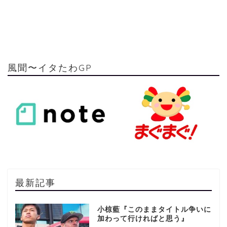
風聞〜イタたわGP
最新記事
小椋藍『このままタイトル争いに
加わって行ければと思う』