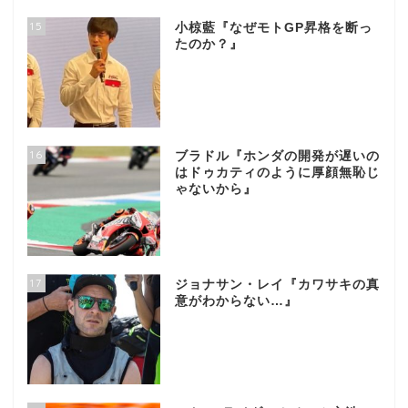
15
小椋藍『なぜモトGP昇格を断っ
たのか？』
16
ブラドル『ホンダの開発が遅いの
はドゥカティのように厚顔無恥じ
ゃないから』
17
ジョナサン・レイ『カワサキの真
意がわからない…』