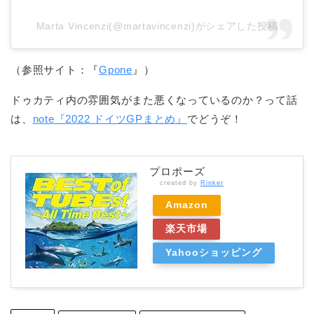
Marta Vincenzi(@martavincenzi)がシェアした投稿
（参照サイト：『
Gpone
』）
ドゥカティ内の雰囲気がまた悪くなっているのか？って話
は、
note『2022 ドイツGPまとめ』
でどうぞ！
プロポーズ
created by
Rinker
Amazon
楽天市場
Yahooショッピング