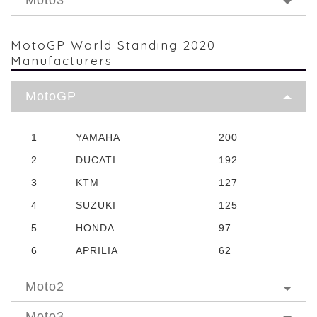
Moto3
MotoGP World Standing 2020
Manufacturers
MotoGP
1
YAMAHA
200
2
DUCATI
192
3
KTM
127
4
SUZUKI
125
5
HONDA
97
6
APRILIA
62
Moto2
Moto3