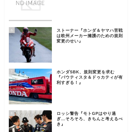
6
ストーナー『ホンダ＆ヤマハ苦戦
は欧州メーカー擁護のための規則
変更のせい』
7
ホンダSBK、規則変更を求む
『バウティスタ＆ドゥカティが有
利すぎる！』
8
ロッシ警告『モトGPはやり過
ぎ…そろそろ、きちんと考えるべ
き』