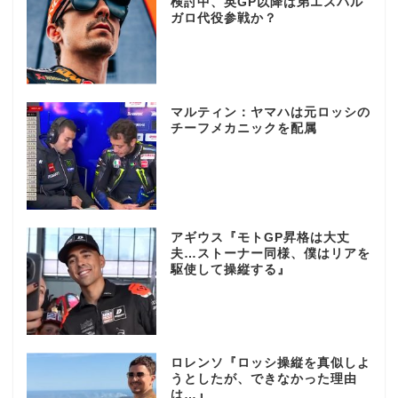
検討中、英GP以降は弟エスパル
ガロ代役参戦か？
マルティン：ヤマハは元ロッシの
チーフメカニックを配属
アギウス『モトGP昇格は大丈
夫…ストーナー同様、僕はリアを
駆使して操縦する』
ロレンソ『ロッシ操縦を真似しよ
うとしたが、できなかった理由
は…』