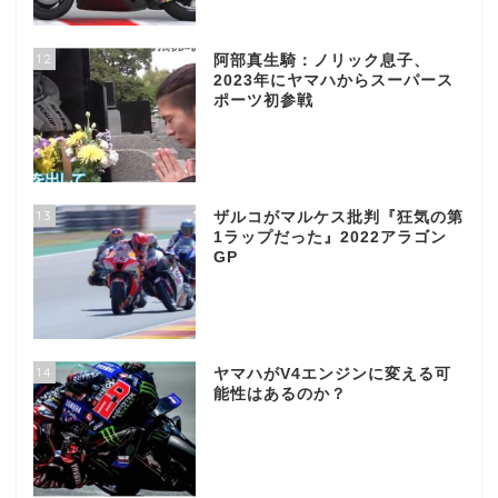
12
阿部真生騎：ノリック息子、
2023年にヤマハからスーパース
ポーツ初参戦
13
ザルコがマルケス批判『狂気の第
1ラップだった』2022アラゴン
GP
14
ヤマハがV4エンジンに変える可
能性はあるのか？