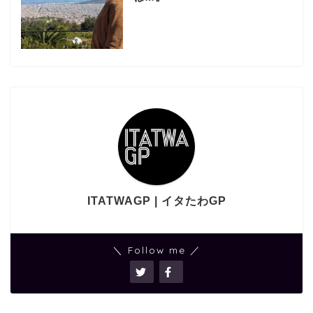
ITATWAGP | イタたわGP
＼ Follow me ／