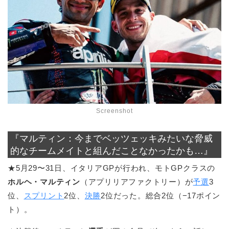
Screenshot
『マルティン：今までベッツェッキみたいな脅威
的なチームメイトと組んだことなかったかも…』
★5月29〜31日、イタリアGPが行われ、モトGPクラスの
ホルヘ・マルティン
（アプリリアファクトリー）が
予選
3
位、
スプリント
2位、
決勝
2位だった。総合2位（−17ポイン
ト）。