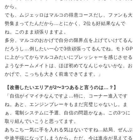
から。
でも、ムジェッロはマルコの得意コースだし、ファンも大
勢集まってたんだから…とにかく、2位も好結果なんで
ね。このまま頑張りますよ。
多分、マルコのおかげで自分の限界点を上げていけてるん
だろうし…倒したい一心で3倍頑張ってるんでね。モトGP
に上がってからマルコみたいにプレッシャーを感じさせる
ようなチームメイトは、ほぼ初めてなんじゃないかな。お
かげで、こっちも大きく前進できてます。」
【改善したいエリアが2〜3つあると言うのは…？】
「自信がイマイチなんですよ…特に、コーナー進入です
ね。あと、エンジンブレーキもまだ完璧じゃないし。ま
ぁ、電制システムに予選、自信の問題かなぁ。この3つに
取り組んでいこうと思ってます。
あちこち一気に手を入れる気はないですね…結局、ぜんぶ
中途半端になってしまうから。ただ、今は進歩が見えてる