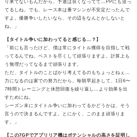
り来てないもんだから。予選は良くなってて…PPにも迫っ
てるしね。でも、レース本は番マシンが不安定だったんで
すよ。優勝争いしたいなら、その辺をなんとかしないと
ね。」
【タイトル争いに加わってると感じる…？】
「前にも言ったけど、僕は常にタイトル獲得を目指して戦
ってるんでね。ベストを尽くして頑張りますよ。計算上も
う無理だってなるまで頑張ります。
ただ、タイトルのことばかり考えてるのもちょっとねぇ…
力になるのは家での努力だから。毎朝早起きして、1日6〜
7時間トレーニングと休憩回復を繰り返し…より効果を出
すためにね。
シーズン末にタイトル争いに加わってるかどうかは、そう
言うので決まるんですよ。とにかく、このまま頑張りま
す。」
【この7GPでアプリリア機はポテンシャルの高さを証明し