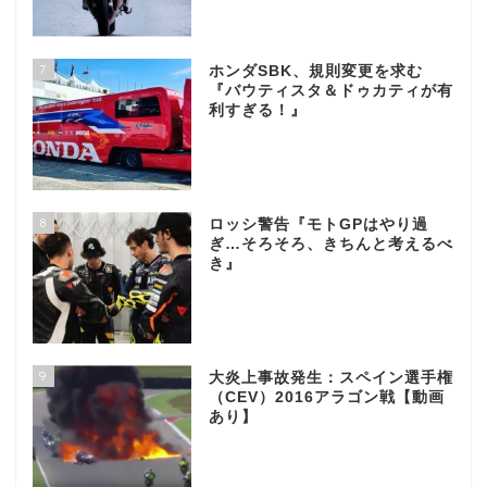
7
ホンダSBK、規則変更を求む
『バウティスタ＆ドゥカティが有
利すぎる！』
8
ロッシ警告『モトGPはやり過
ぎ…そろそろ、きちんと考えるべ
き』
9
大炎上事故発生：スペイン選手権
（CEV）2016アラゴン戦【動画
あり】