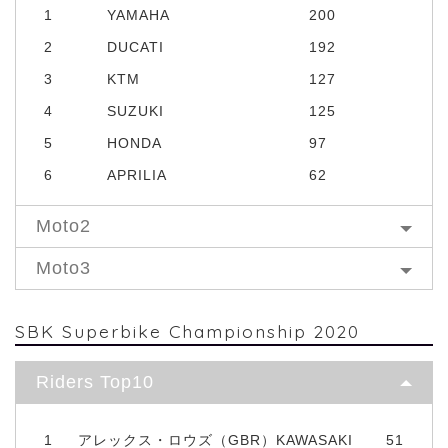
1
YAMAHA
200
2
DUCATI
192
3
KTM
127
4
SUZUKI
125
5
HONDA
97
6
APRILIA
62
Moto2
Moto3
SBK Superbike Championship 2020
Riders Top10
1
アレックス・ロウズ（GBR）KAWASAKI
51