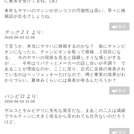
に被害を受けてるね。(笑)
来年もヤマハのマシンがポンコツの可能性は高い、早々に移
籍話が出るでしょうね。
返信
テック２１
より:
2026-06-03 21:06
て言うか、本当にヤマハに移籍するのかな？ 仮にチャンピ
オンになったら、チャンピオンを取って移籍…２回目にな
る。 今のヤマハの現状を見ると躊躇しそうな感じがする
が…。 今年はリバティとメーカーの話し合いが不調？ で
あることが理由なのか、ここに至り、正式に去就の発表され
ているのはベッツェッキーだけなので、噂と事実の境界がわ
かりづらい。夏休みくらいには発表が有るんだろうか？
返信
ハシビロ
より:
2026-06-03 21:08
ザルコとモルビデリに失礼な発言だな。まあこの二人は成績
でマルティンに大きく劣るから言われても仕方ないのだろう
けど。
返信