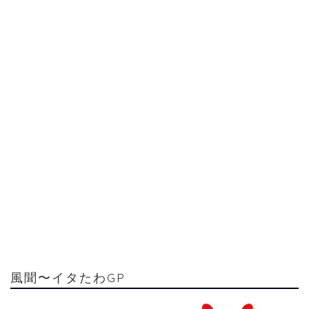
風聞〜イタたわGP