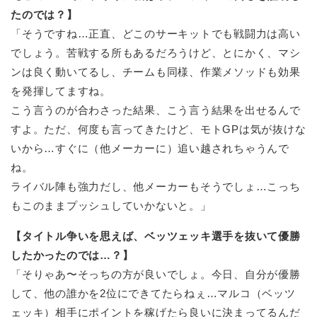
たのでは？】
「そうですね…正直、どこのサーキットでも戦闘力は高い
でしょう。苦戦する所もあるだろうけど、とにかく、マシ
ンは良く動いてるし、チームも同様、作業メソッドも効果
を発揮してますね。
こう言うのが合わさった結果、こう言う結果を出せるんで
すよ。ただ、何度も言ってきたけど、モトGPは気が抜けな
いから…すぐに（他メーカーに）追い越されちゃうんで
ね。
ライバル陣も強力だし、他メーカーもそうでしょ…こっち
もこのままプッシュしていかないと。」
【タイトル争いを思えば、ベッツェッキ選手を抜いて優勝
したかったのでは…？】
「そりゃあ〜そっちの方が良いでしょ。今日、自分が優勝
して、他の誰かを2位にできてたらねぇ…マルコ（ベッツ
ェッキ）相手にポイントを稼げたら良いに決まってるんだ