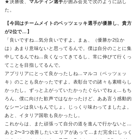
★決勝後、
マルティン選手
が囲み会見で次のように話し
た。
【今回はチームメイトのベッツェッキ選手が優勝し、貴方
が2位で…】
「良いですね…気分良いですよ。まぁ、（優勝か2位か
は）あまり意味ないと思ってるんで。僕は自分のことに集
中してるんでね…良くなってきてるし、常に伸びて行くっ
てことを目指してるんで。
アプリリアにとって良かったしね…マルコ（ベッツェッ
キ）のことも良かったですよ。表彰台での諸々も素晴らし
かったし。ずっと上がっていたかったぐらいでねぇ…もち
ろん、僕に向けた歓声ではなかったけど、ああ言う感動的
なシーンは良いもんでしょ。じっくり味わってましたよ。
あと、イタリア国歌も良かったし。
これからは、また頑張って自分の道を進んで行かないと…
あと2〜3つ改善したいエリアがあって…まだ完全にしっく