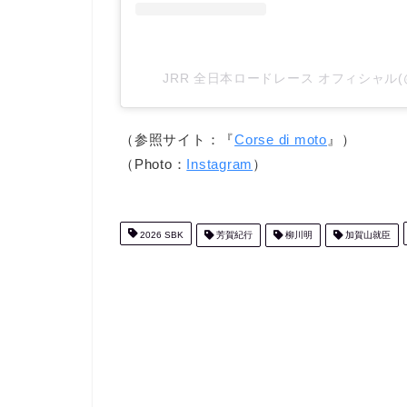
JRR 全日本ロードレース オフィシャル(@
（参照サイト：『
Corse di moto
』）
（Photo：
Instagram
）
2026 SBK
芳賀紀行
柳川明
加賀山就臣