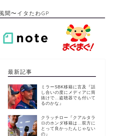
風聞〜イタたわGP
最新記事
ミラーSBK移籍に言及『話
し合いの度にメディアに筒
抜けで…盗聴器でも付いて
るのかな』
クラッチロー『クアルタラ
ロのホンダ移籍は…双方に
とって良かったんじゃない
の』