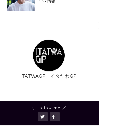
SKY情報
ITATWAGP | イタたわGP
＼ Follow me ／