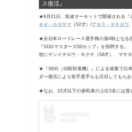
ス復活』
★6月21日、筑波サーキットで開催される『JP-
キオ・カガヤマ
（52才）/
アキラ・ヤナガワ
★全日本ロードレース選手権の第4戦となる筑波ラ
『SDGマスターズ50カップ』を招聘する。
他にケンイチロウ・キクチ（58才）、マサヨ
★『SDG（旧昭和電機）』による発案で日
ダー復活により若手選手らも注目してもらお
★なお、22才以下の参戦者の上位3名には賞