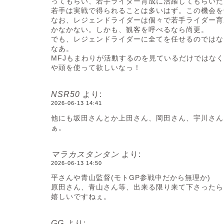
ってもらい、若手ライダー育成に活躍してもらいた
若手は実戦で得られることは多いはず。この機会を
なお、レジェンドライダーは個々で若手ライダー育
かなかない。しかも、観客を呼べるなら尚更。
でも、レジェンドライダーに全てを任せるのではな
なあ。
MFJもまわりが活動するのを見ているだけではな
や頭を使って欲しいなっ！
NSR50
より:
2026-06-13 14:41
他にも坂田さんとか上田さん、岡田さん、宇川さん
ぁ。
マラカスタンタン
より:
2026-06-13 14:50
平さんや青山監督(モトGP参戦中だから無理か)
原田さん、青山さん等、出来る限り来て下さったら
嬉しいですねぇ。
GG
より: