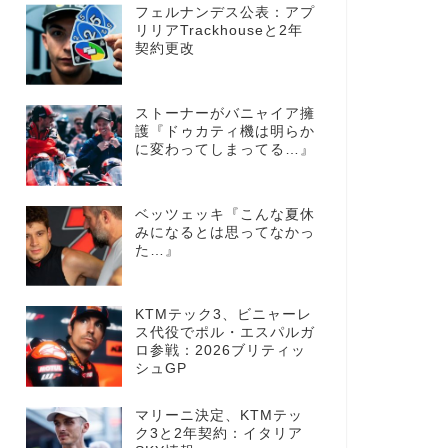
フェルナンデス公表：アプ
リリアTrackhouseと2年
契約更改
ストーナーがバニャイア擁
護『ドゥカティ機は明らか
に変わってしまってる…』
ベッツェッキ『こんな夏休
みになるとは思ってなかっ
た…』
KTMテック3、ビニャーレ
ス代役でポル・エスパルガ
ロ参戦：2026ブリティッ
シュGP
マリーニ決定、KTMテッ
ク3と2年契約：イタリア