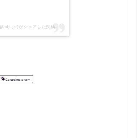
mfj_jrr)がシェアした投稿
Corsedimoto.com