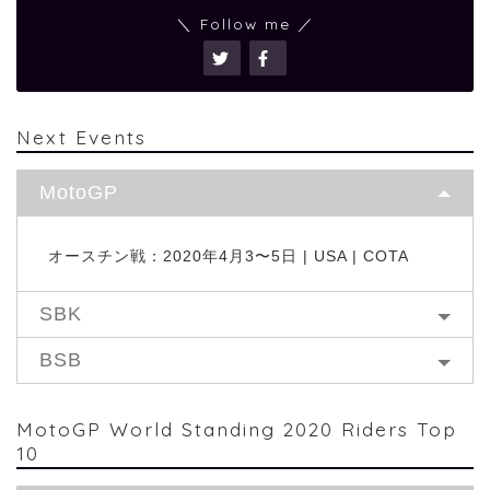
＼ Follow me ／
Next Events
MotoGP
オースチン戦：2020年4月3〜5日 | USA | COTA
SBK
BSB
MotoGP World Standing 2020 Riders Top
10