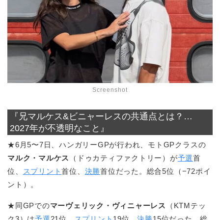
Screenshot
『兄マルケス&ビニャーレスの共通点とは？…
2027年が不透明なこと』
★6月5〜7日、ハンガリーGPが行われ、モトGPクラスの
マルク・マルケス
（ドゥカティファクトリー）が
予選
首
位、
スプリント
首位、
決勝
首位だった。総合5位（−72ポイ
ント）。
★同GPでの
マーヴェリック・ヴィニャーレス
（KTMテッ
ク3）は
予選
21位、
スプリント
19位、
決勝
15位だった。総