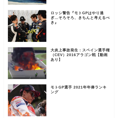
8
ロッシ警告『モトGPはやり過
ぎ…そろそろ、きちんと考えるべ
き』
9
大炎上事故発生：スペイン選手権
（CEV）2016アラゴン戦【動画
あり】
10
モトGP選手 2021年年俸ランキ
ング