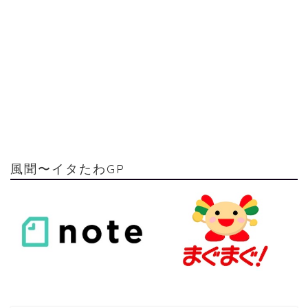
風聞〜イタたわGP