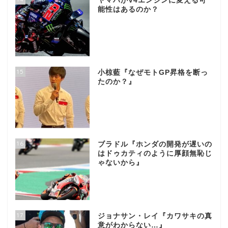
ヤマハがV4エンジンに変える可
能性はあるのか？
15
小椋藍『なぜモトGP昇格を断っ
たのか？』
16
ブラドル『ホンダの開発が遅いの
はドゥカティのように厚顔無恥じ
ゃないから』
17
ジョナサン・レイ『カワサキの真
意がわからない…』