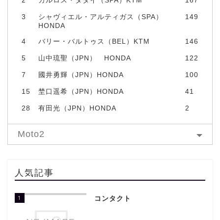
2
カルロス・タタイ（SPA）KTM
167
3
シャヴィエル・アルティガス（SPA）
149
HONDA
4
バリー・バルトゥス（BEL）KTM
146
5
山中琉聖（JPN） HONDA
122
7
國井勇輝（JPN）HONDA
100
15
埜口遥希（JPN）HONDA
41
28
有田光（JPN）HONDA
2
Moto2
人気記事
1
コンタクト