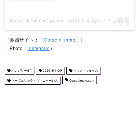
Maverick Viñales(@maverick12official)がシェアした投稿
（参照サイト：『
Corse di moto
』）
（Photo：
Instagram
）
ハンガリーGP
2026 モトGP
マルク・マルケス
マーヴェリック・ヴィニャーレス
Corsedimoto.com