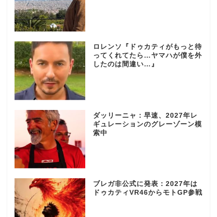
ロレンソ『ドゥカティがもっと待
ってくれてたら…ヤマハが僕を外
したのは間違い…』
ダッリーニャ：早速、2027年レ
ギュレーションのグレーゾーン模
索中
ブレガ非公式に発表：2027年は
ドゥカティVR46からモトGP参戦