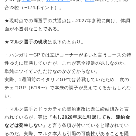
合23位（−174ポイント）。
★現時点での両選手の共通点は…2027年参戦に向け、体調
面が不透明なことである。
★
マルク選手の現状
は以下のとおり。
・ハンガリーGPでは左折コーナーが多いと言うコースの特
性ゆえに圧勝していたが、これが完全復調の兆しなのか、
単純にツイていただけなのかが分からない。
実際、1週間前のイタリアGPでは苦戦していたため、次の
チェコGP（6/19〜）で本来の調子が見えてくるかもしれな
い。
・マルク選手とドゥカティの契約更改は既に締結済みと言
われているが、実は『
もし2026年末に引退しても、違約金
などは発生しない
』と言う条項が付いていると囁かれてい
るのだ。実際、マルク本人も引退の可能性があることを隠