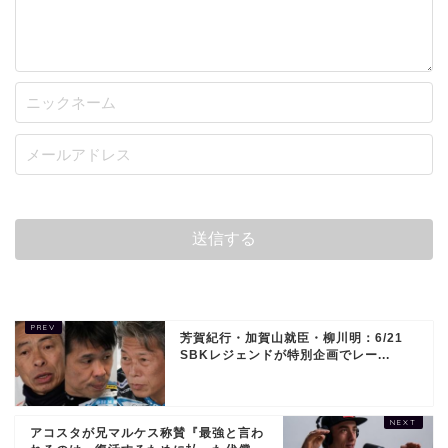
芳賀紀行・加賀山就臣・柳川明：6/21
SBKレジェンドが特別企画でレー...
アコスタが兄マルケス称賛『最強と言わ