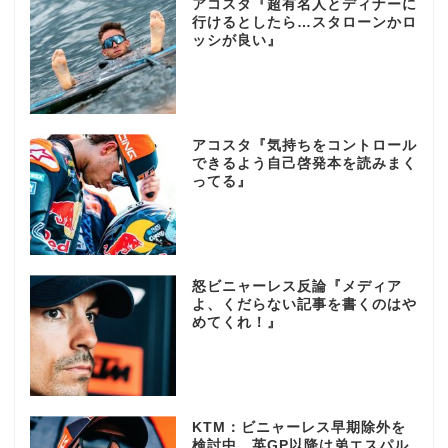
アコスタ『超有名人とディナーに
行けるとしたら…スタローンかロ
ッシが良い』
アコスタ『気持ちをコントロール
できるよう自己啓発本を読みまく
ってる』
怒ビニャーレス反論『メディア
よ、くだらない記事を書くのはや
めてくれ！』
KTM：ビニャーレス早期除外を
検討中、英GP以降は弟エスパル