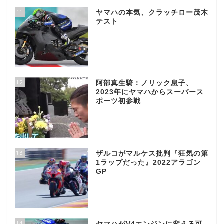
11
ヤマハの本気、クラッチロー茂木
テスト
12
阿部真生騎：ノリック息子、
2023年にヤマハからスーパース
ポーツ初参戦
13
ザルコがマルケス批判『狂気の第
1ラップだった』2022アラゴン
GP
14