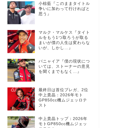
小椋藍『このままタイトル
争いに加わって行ければと
思う』
マルク・マルケス『タイト
ルをもう1つ取ろうが取る
まいが僕の人生は変わらな
いが、しかし…』
バニャイア『僕の現状につ
いては、ストーナーの意見
を聞くまでもなく…』
最終日は首位ブレガ、2位
中上貴晶：2026年モト
GP850cc機ムジェッロテ
スト
中上貴晶トップ：2026年
モトGP850cc機ムジェッ