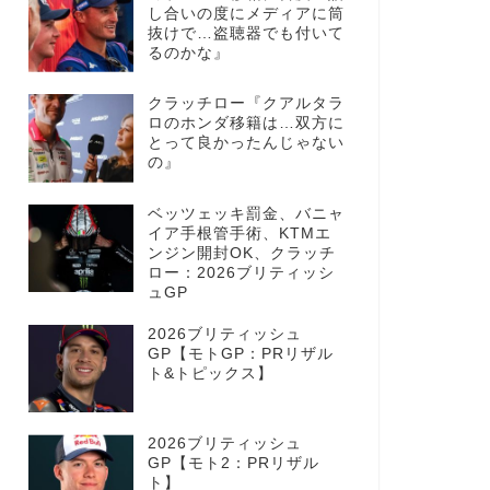
し合いの度にメディアに筒
抜けで…盗聴器でも付いて
るのかな』
クラッチロー『クアルタラ
ロのホンダ移籍は…双方に
とって良かったんじゃない
の』
ベッツェッキ罰金、バニャ
イア手根管手術、KTMエ
ンジン開封OK、クラッチ
ロー：2026ブリティッシ
ュGP
2026ブリティッシュ
GP【モトGP：PRリザル
ト&トピックス】
2026ブリティッシュ
GP【モト2：PRリザル
ト】