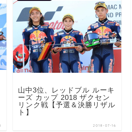
山中3位、レッドブル ルーキ
ーズ カップ 2018 ザクセン
リンク戦【予選＆決勝リザル
ト】
4
2018-07-16