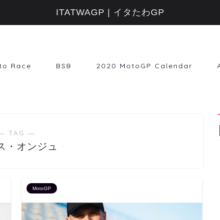
ITATWAGP | イタたわGP
to Race
BSB
2020 MotoGP Calendar
― TAG ―
ス・オンジュ
MotoGP