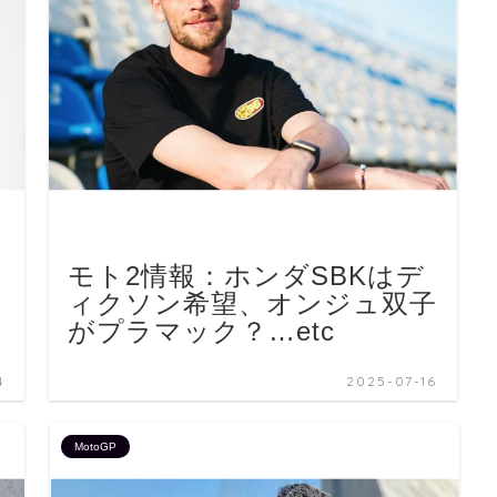
モト2情報：ホンダSBKはデ
ィクソン希望、オンジュ双子
がプラマック？…etc
4
2025-07-16
MotoGP