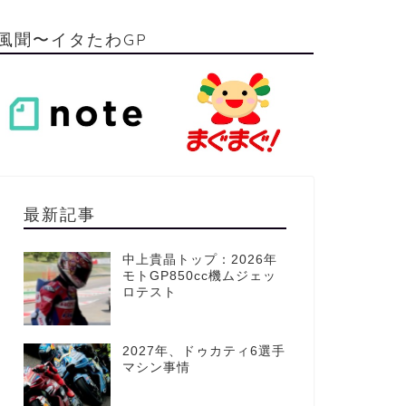
風聞〜イタたわGP
最新記事
中上貴晶トップ：2026年
モトGP850cc機ムジェッ
ロテスト
2027年、ドゥカティ6選手
マシン事情