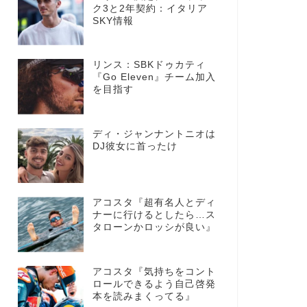
ク3と2年契約：イタリア
SKY情報
リンス：SBKドゥカティ
『Go Eleven』チーム加入
を目指す
ディ・ジャンナントニオは
DJ彼女に首ったけ
アコスタ『超有名人とディ
ナーに行けるとしたら…ス
タローンかロッシが良い』
アコスタ『気持ちをコント
ロールできるよう自己啓発
本を読みまくってる』