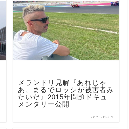
メランドリ見解『あれじゃ
あ、まるでロッシが被害者み
たいだ』2015年問題ドキュ
メンタリー公開
0
2025-11-02