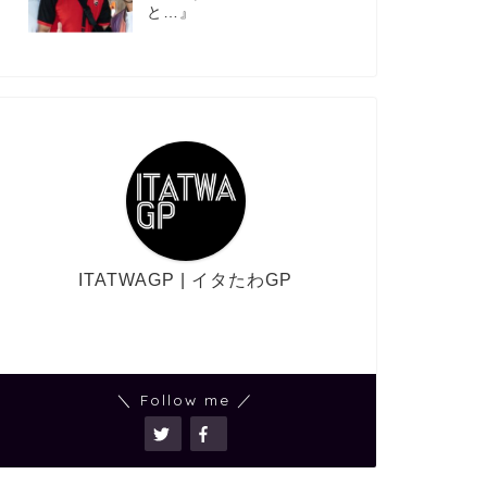
と…』
ITATWAGP | イタたわGP
＼ Follow me ／