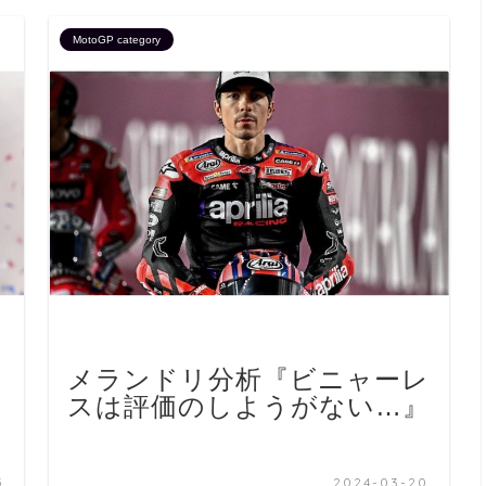
MotoGP category
メランドリ分析『ビニャーレ
スは評価のしようがない…』
5
2024-03-20