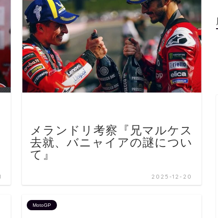
メランドリ考察『兄マルケス
・
去就、バニャイアの謎につい
て』
1
2025-12-20
MotoGP