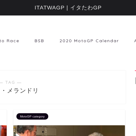
ITATWAGP | イタたわGP
to Race
BSB
2020 MotoGP Calendar
― TAG ―
コ・メランドリ
MotoGP category