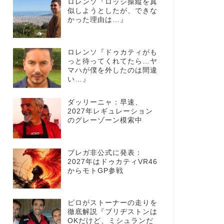
ロレンソ『ロッシ操縦を真
似しようとしたが、できな
かった理由は…』
ロレンソ『ドゥカティがも
っと待ってくれてたら…ヤ
マハが僕を外したのは間違
い…』
ダッリーニャ：早速、
2027年レギュレーション
のグレーゾーン模索中
ブレガ非公式に発表：
2027年はドゥカティVR46
からモトGP参戦
ピロがストーナーの走りを
徹底解説『ブリヂストンは
OKだけど、ミシュランだ