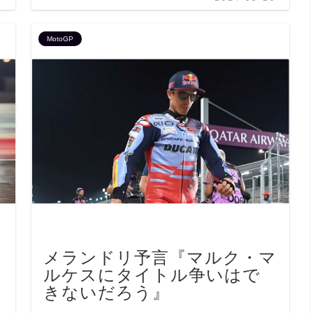
MotoGP
メランドリ予言『マルク・マ
ルケスにタイトル争いはで
ろ
きないだろう』