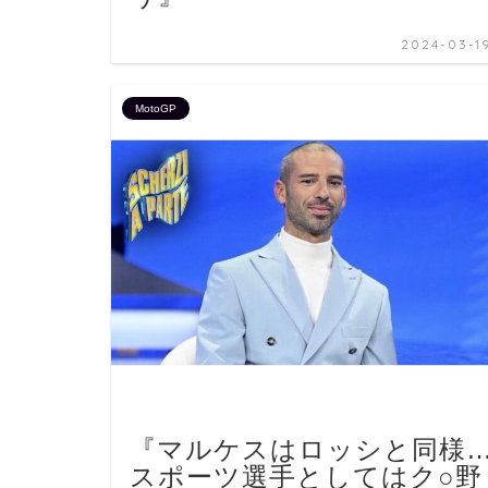
2024-03-1
MotoGP
『マルケスはロッシと同様
スポーツ選手としてはク○野