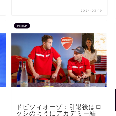
9
2024-03-19
MotoGP
…
ドビツィオーゾ：引退後はロ
ッシのようにアカデミー結