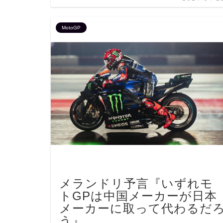
MotoGP
メランドリ予言『いずれモ
トGPは中国メーカーが日本
メーカーに取って代わるだ
う』