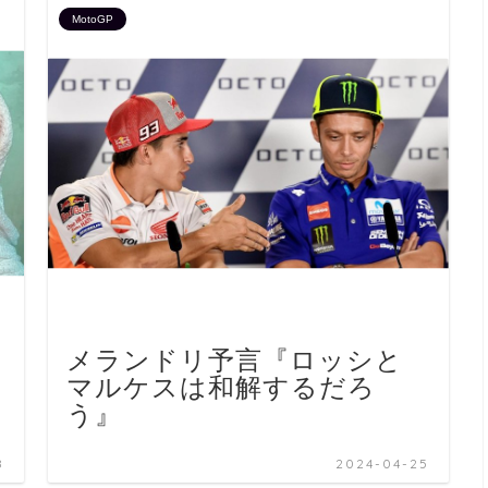
MotoGP
メランドリ予言『ロッシと
マルケスは和解するだろ
う』
8
2024-04-25