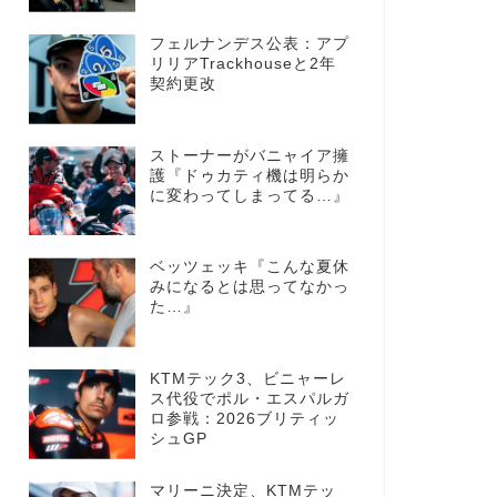
フェルナンデス公表：アプ
リリアTrackhouseと2年
契約更改
ストーナーがバニャイア擁
護『ドゥカティ機は明らか
に変わってしまってる…』
ベッツェッキ『こんな夏休
みになるとは思ってなかっ
た…』
KTMテック3、ビニャーレ
ス代役でポル・エスパルガ
ロ参戦：2026ブリティッ
シュGP
マリーニ決定、KTMテッ