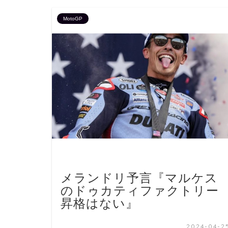
MotoGP
メランドリ予言『マルケス
のドゥカティファクトリー
昇格はない』
2024-04-2