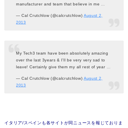
manufacturer and team that believe in me …
— Cal Crutchlow (@calcrutchlow)
August 2,
2013
My Tech3 team have been absolutely amazing
over the last 3years & I’ll be very very sad to
leave! Certainly give them my all rest of year …
— Cal Crutchlow (@calcrutchlow)
August 2,
2013
イタリア/スペインも各サイトが同ニュースを報じておりま