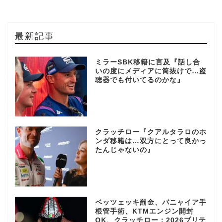
最新記事
ミラーSBK移籍に言及『話し合
いの度にメディアに筒抜けで…盗
聴器でも付いてるのかな』
クラッチロー『クアルタラロのホ
ンダ移籍は…双方にとって良かっ
たんじゃないの』
ベッツェッキ罰金、バニャイア手
根管手術、KTMエンジン開封
OK、クラッチロー：2026ブリテ