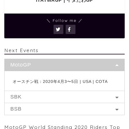
ITATWAGP | イタたわGP
＼ Follow me ／
Next Events
MotoGP
オースチン戦：2020年4月3〜5日 | USA | COTA
SBK
BSB
MotoGP World Standing 2020 Riders Top