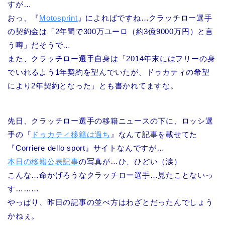
すが…
おっ、『
Motosprint
』によればですね…クラッチロー選手
の契約金は「2年間で300万ユーロ（約3億9000万円）と言
う噂」だそうで…
また、クラッチロー選手自身は「2014年末にはフリーの身
でいれるよう1年契約を望んでいたが、ドゥカティの希望
により2年契約となった」とも書かれてますな。
先日、クラッチロー選手の移籍ニュースの下に、ロッシ選
手の『
ドゥカティ移籍は過ち
』なんて記事を載せてた
『Corriere dello sport』サイトなんですが…
本日の移籍公表記事
の写真が…ひ、ひどい（涙）
こんな…命かげろうなクラッチロー選手…見たことないっ
す………
やっぱり、昨日の記事の並べ方はわざとだったんでしょう
かねぇ。