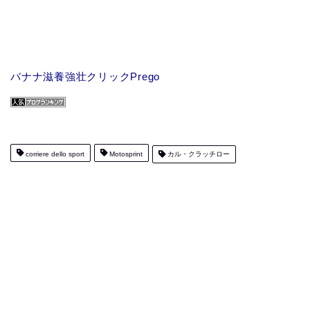
バナナ滋養強壮クリックPrego
corriere dello sport
Motosprint
カル・クラッチロー