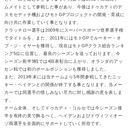
ムメイトとして参戦した事があり、今後はドゥカティのデ
スモセディチ機およびモトGPプロジェクトの開発・育成に
向け共に作業していく事となります。
クラッチロー選手は2009年にスーパースポーツ世界選手権
でタイトルを、また、2011年にはモトGPでルーキー・オ
ブ・ジ・イヤーを獲得し、現在はモトGPクラス総合ランキ
ング5位に位置し、最良のシーズンを送っております。今
シーズン前半9戦では4回表彰台に上がり、オランダのアッ
セン戦では初のポールポジションも獲得しました。
また、2013年末には当チームより5年間参戦してきたニッ
キー・ヘイデンとの関係が終了する事となります。当メー
カーでは同選手の惜しみない尽力に対し感謝の意を表しま
す。
チーム全体、そしてドゥカティ・コルセでは今シーズン後
半を有終の美で飾るべく、ヘイデンおよびドヴィツィオー
ゾ両選手を全面的にサポートしていく所存です。