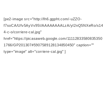
[pe2-image src=”http://lh6.ggpht.com/-uZZO-
f7soCA/Ufv5AyVv95I/AAAAAAAALzA/yI2nQ5NXeRo/s14
4-c-o/corriere-cal.jpg”
href=”https://picasaweb.google.com/11112833580835350
1766/GP201307#5907589128134850450″ caption=””
type=”image” alt=”corriere-cal.jpg” ]