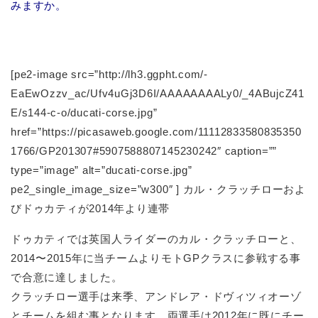
みますか。
[pe2-image src=”http://lh3.ggpht.com/-
EaEwOzzv_ac/Ufv4uGj3D6I/AAAAAAAALy0/_4ABujcZ41
E/s144-c-o/ducati-corse.jpg”
href=”https://picasaweb.google.com/11112833580835350
1766/GP201307#5907588807145230242″ caption=””
type=”image” alt=”ducati-corse.jpg”
pe2_single_image_size=”w300″ ] カル・クラッチローおよ
びドゥカティが2014年より連帯
ドゥカティでは英国人ライダーのカル・クラッチローと、
2014〜2015年に当チームよりモトGPクラスに参戦する事
で合意に達しました。
クラッチロー選手は来季、アンドレア・ドヴィツィオーゾ
とチームを組む事となります。両選手は2012年に既にチー