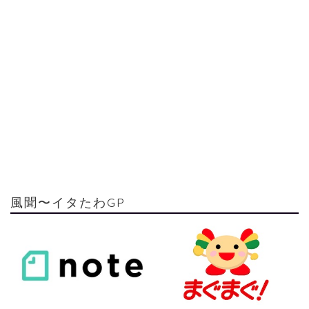
風聞〜イタたわGP