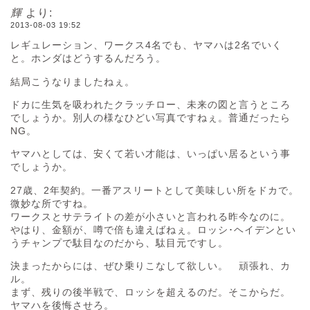
輝
より:
2013-08-03 19:52
レギュレーション、ワークス4名でも、ヤマハは2名でいく
と。ホンダはどうするんだろう。
結局こうなりましたねぇ。
ドカに生気を吸われたクラッチロー、未来の図と言うところ
でしょうか。別人の様なひどい写真ですねぇ。普通だったら
NG。
ヤマハとしては、安くて若い才能は、いっぱい居るという事
でしょうか。
27歳、2年契約。一番アスリートとして美味しい所をドカで。
微妙な所ですね。
ワークスとサテライトの差が小さいと言われる昨今なのに。
やはり、金額が、噂で倍も違えばねぇ。ロッシ･ヘイデンとい
うチャンプで駄目なのだから、駄目元ですし。
決まったからには、ぜひ乗りこなして欲しい。 頑張れ、カ
ル。
まず、残りの後半戦で、ロッシを超えるのだ。そこからだ。
ヤマハを後悔させろ。