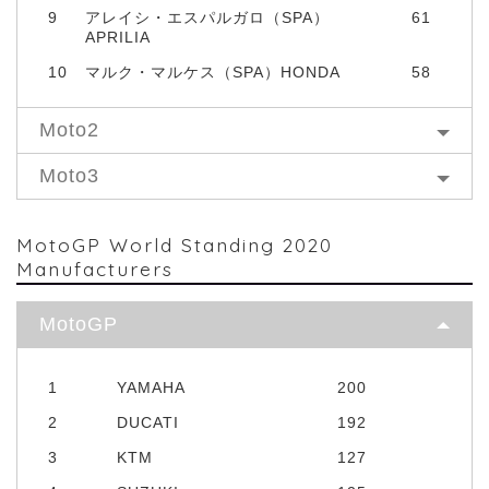
9
アレイシ・エスパルガロ（SPA）
61
APRILIA
10
マルク・マルケス（SPA）HONDA
58
Moto2
Moto3
MotoGP World Standing 2020
Manufacturers
MotoGP
1
YAMAHA
200
2
DUCATI
192
3
KTM
127