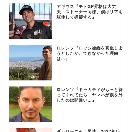
アギウス『モトGP昇格は大丈
夫…ストーナー同様、僕はリアを
駆使して操縦する』
ロレンソ『ロッシ操縦を真似しよ
うとしたが、できなかった理由
は…』
ロレンソ『ドゥカティがもっと待
ってくれてたら…ヤマハが僕を外
したのは間違い…』
ダッリーニャ：早速、2027年レ