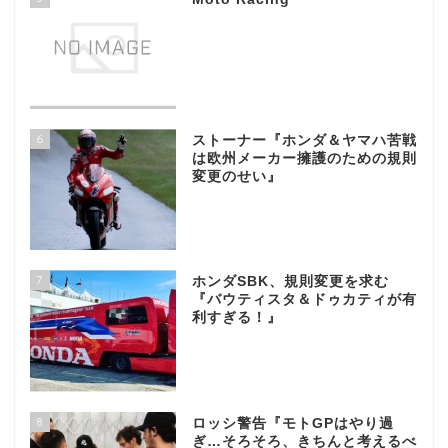
6
ストーナー『ホンダ＆ヤマハ苦戦
は欧州メーカー擁護のための規則
変更のせい』
7
ホンダSBK、規則変更を求む
『バウティスタ＆ドゥカティが有
利すぎる！』
8
ロッシ警告『モトGPはやり過
ぎ…そろそろ、きちんと考えるべ