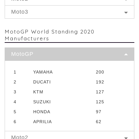
Moto3
MotoGP World Standing 2020
Manufacturers
MotoGP
1
YAMAHA
200
2
DUCATI
192
3
KTM
127
4
SUZUKI
125
5
HONDA
97
6
APRILIA
62
Moto2