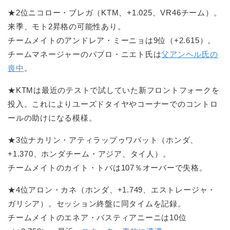
★2位ニコロー・ブレガ（KTM、+1.025、VR46チーム）。
来季、モト2昇格の可能性あり。
チームメイトのアンドレア・ミーニョは9位（+2.615）。
チームマネージャーのパブロ・ニエト氏は
父アンヘル氏の
喪中
。
★KTMは最近のテストで試していた新フロントフォークを
投入。これによりユーズドタイヤやコーナーでのコントロ
ールの助けになる模様。
★3位ナカリン・アティラップゥワパット（ホンダ、
+1.370、ホンダチーム・アジア、タイ人）。
チームメイトのカイト・トバは107％オーバーで失格。
★4位アロン・カネ（ホンダ、+1.749、エストレージャ・
ガリシア）。セッション終盤に同タイムを記録。
チームメイトのエネア・バスティアニーニは10位