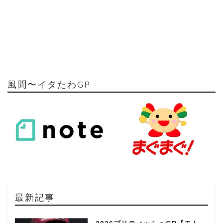
風聞〜イタたわGP
最新記事