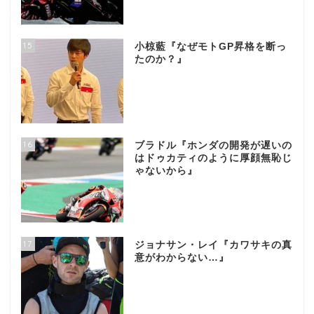
15
小椋藍『なぜモトGP昇格を断っ
たのか？』
16
ブラドル『ホンダの開発が遅いの
はドゥカティのように厚顔無恥じ
ゃないから』
17
ジョナサン・レイ『カワサキの真
意がわからない…』