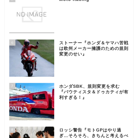
6
ストーナー『ホンダ＆ヤマハ苦戦
は欧州メーカー擁護のための規則
変更のせい』
7
ホンダSBK、規則変更を求む
『バウティスタ＆ドゥカティが有
利すぎる！』
8
ロッシ警告『モトGPはやり過
ぎ…そろそろ、きちんと考えるべ