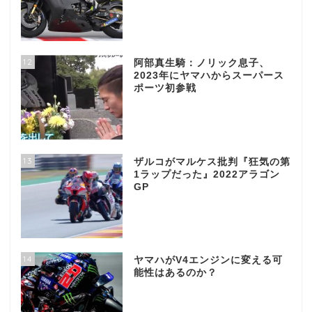
12
阿部真生騎：ノリック息子、
2023年にヤマハからスーパース
ポーツ初参戦
13
ザルコがマルケス批判『狂気の第
1ラップだった』2022アラゴン
GP
14
ヤマハがV4エンジンに変える可
能性はあるのか？