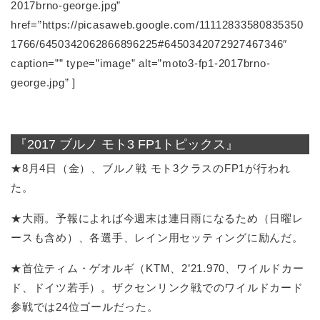
2017brno-george.jpg”
href=”https://picasaweb.google.com/11112833580835350
1766/6450342062866896225#6450342072927467346″
caption=”” type=”image” alt=”moto3-fp1-2017brno-
george.jpg” ]
『2017 ブルノ モト3 FP1トピックス』
★8月4日（金）、ブルノ戦 モト3クラスのFP1が行われ
た。
★大雨。予報によれば今週末は連日雨になるため（日曜レ
ースも含め）、各選手、レイン用セッティングに励んだ。
★首位ティム・ゲオルギ（KTM、2’21.970、ワイルドカー
ド、ドイツ若手）。ザクセンリンク戦でのワイルドカード
参戦では24位ゴールだった。