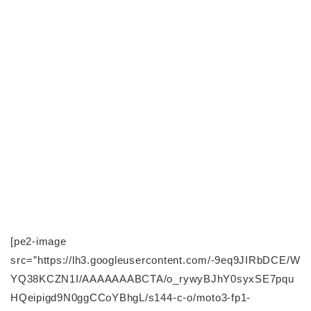
[pe2-image
src=”https://lh3.googleusercontent.com/-9eq9JIRbDCE/W
YQ38KCZN1I/AAAAAAABCTA/o_rywyBJhY0syxSE7pqu
HQeipigd9N0ggCCoYBhgL/s144-c-o/moto3-fp1-