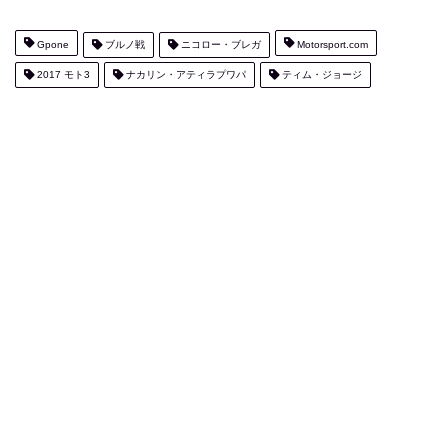
Gpone
ブルノ戦
ニコロー・ブレガ
Motorsport.com
2017 モト3
ナカリン・アティラプワパ
ティム・ジョージ