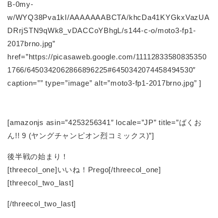
B-0my-
w/WYQ38Pva1kI/AAAAAAABCTA/khcDa41KYGkxVazUA
DRrjSTN9qWk8_vDACCoYBhgL/s144-c-o/moto3-fp1-
2017brno.jpg”
href=”https://picasaweb.google.com/11112833580835350
1766/6450342062866896225#6450342074458494530″
caption=”” type=”image” alt=”moto3-fp1-2017brno.jpg” ]
[amazonjs asin=”4253256341″ locale=”JP” title=”ばくお
ん!! 9 (ヤングチャンピオン烈コミックス)”]
後半戦の始まり！
[threecol_one]いいね！Prego[/threecol_one]
[threecol_two_last]
[/threecol_two_last]