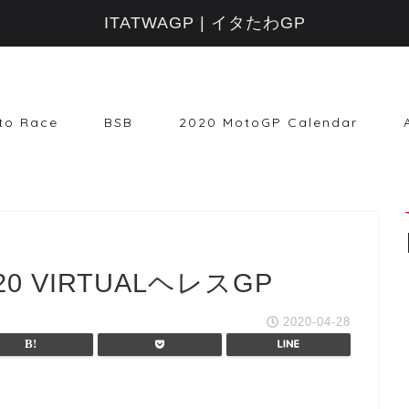
ITATWAGP | イタたわGP
to Race
BSB
2020 MotoGP Calendar
 VIRTUALヘレスGP
2020-04-28