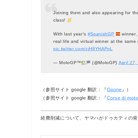
Joining them and also appearing for the
class!
With last year's
#SpanishGP
winner
real life and virtual winner at the same 
pic.twitter.com/cjH8YHAPnL
— MotoGP™
(@MotoGP)
April 27,
（参照サイト google 翻訳：『
Gpone
』）
（参照サイト google 翻訳：『
Corse di mot
経費削減について、ヤマハがドゥカティの発