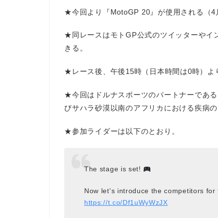
★今回より『MotoGP 20』が使用される（
★同レースはモトGP公式のツイッターやイン
きる。
★レース後、午後15時（日本時間は0時）
★今回はドルナスポーツのパートナーである『Two
びサハラ砂漠以南のアフリカにおける疾病の
★参加ライダーは以下のとおり。
The stage is set!
Now let's introduce the competitors for
https://t.co/Df1uWyWzJX