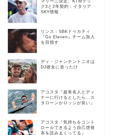
マリーニ決定、KTMテッ
ク3と2年契約：イタリア
SKY情報
リンス：SBKドゥカティ
『Go Eleven』チーム加入
を目指す
ディ・ジャンナントニオは
DJ彼女に首ったけ
アコスタ『超有名人とディ
ナーに行けるとしたら…ス
タローンかロッシが良い』
アコスタ『気持ちをコント
ロールできるよう自己啓発
本を読みまくってる』