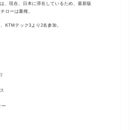
ミは、現在、日本に滞在しているため、最新版
ラッチローは棄権。
、KTMテック3より2名参加。
リ
ス
ター