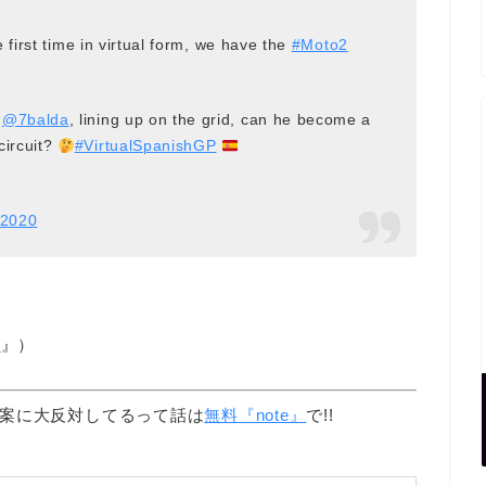
 first time in virtual form, we have the
#Moto2
,
@7balda
, lining up on the grid, can he become a
circuit?
#VirtualSpanishGP
 2020
o
』）
案に大反対してるって話は
無料『note』
で!!