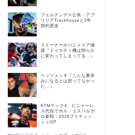
フェルナンデス公表：アプ
リリアTrackhouseと2年
契約更改
ストーナーがバニャイア擁
護『ドゥカティ機は明らか
に変わってしまってる…』
ベッツェッキ『こんな夏休
みになるとは思ってなかっ
た…』
KTMテック3、ビニャーレ
ス代役でポル・エスパルガ
ロ参戦：2026ブリティッ
シュGP