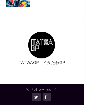
ITATWAGP | イタたわGP
＼ Follow me ／