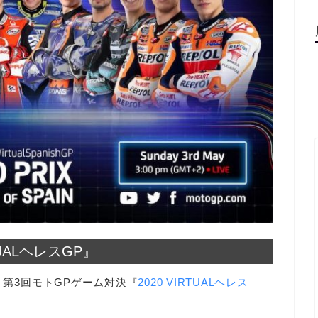
UALヘレスGP』
、第3回モトGPゲーム対決『
2020 VIRTUALヘレス