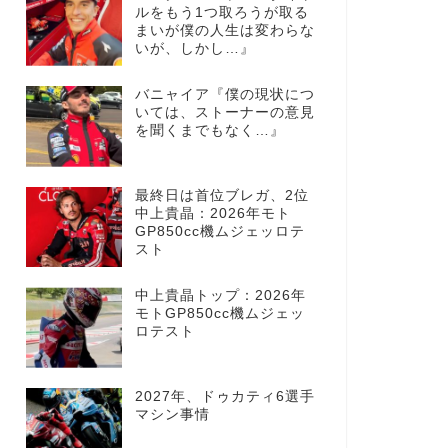
ルをもう1つ取ろうが取る
まいが僕の人生は変わらな
いが、しかし…』
バニャイア『僕の現状につ
いては、ストーナーの意見
を聞くまでもなく…』
最終日は首位ブレガ、2位
中上貴晶：2026年モト
GP850cc機ムジェッロテ
スト
中上貴晶トップ：2026年
モトGP850cc機ムジェッ
ロテスト
2027年、ドゥカティ6選手
マシン事情