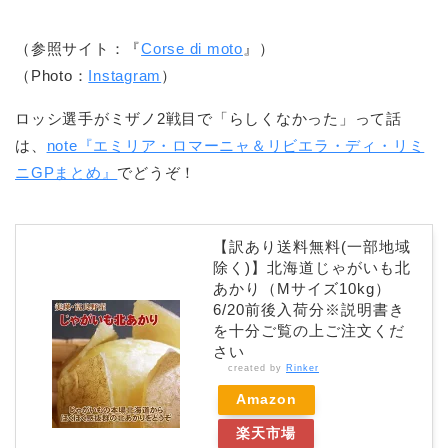
（参照サイト：『
Corse di moto
』）
（Photo：
Instagram
）
ロッシ選手がミザノ2戦目で「らしくなかった」って話
は、
note『エミリア・ロマーニャ＆リビエラ・ディ・リミ
ニGPまとめ』
でどうぞ！
【訳あり送料無料(一部地域
除く)】北海道じゃがいも北
あかり（Mサイズ10kg）
6/20前後入荷分※説明書き
を十分ご覧の上ご注文くだ
さい
created by
Rinker
Amazon
楽天市場