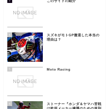
3
このサイトの紹介
4
スズキがモトGP撤退した本当の
理由は？
5
Moto Racing
6
ストーナー『ホンダ＆ヤマハ苦戦
は欧州メーカー擁護のための規則