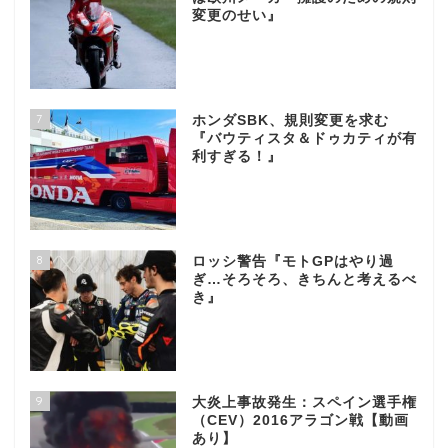
変更のせい』
7
ホンダSBK、規則変更を求む
『バウティスタ＆ドゥカティが有
利すぎる！』
8
ロッシ警告『モトGPはやり過
ぎ…そろそろ、きちんと考えるべ
き』
9
大炎上事故発生：スペイン選手権
（CEV）2016アラゴン戦【動画
あり】