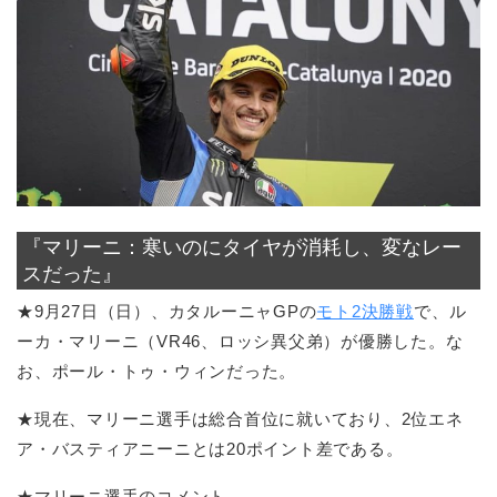
『マリーニ：寒いのにタイヤが消耗し、変なレー
スだった』
★9月27日（日）、カタルーニャGPの
モト2決勝戦
で、ル
ーカ・マリーニ（VR46、ロッシ異父弟）が優勝した。な
お、ポール・トゥ・ウィンだった。
★現在、マリーニ選手は総合首位に就いており、2位エネ
ア・バスティアニーニとは20ポイント差である。
★マリーニ選手のコメント。