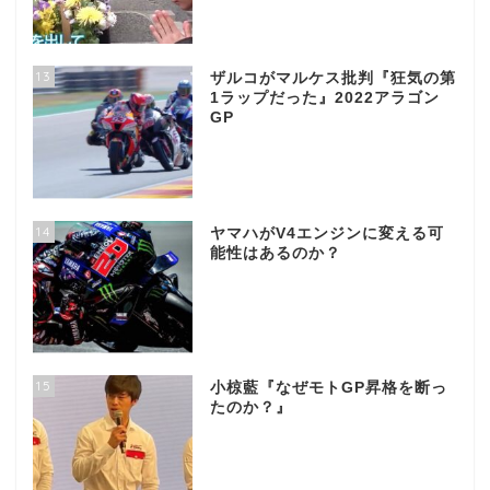
13
ザルコがマルケス批判『狂気の第
1ラップだった』2022アラゴン
GP
14
ヤマハがV4エンジンに変える可
能性はあるのか？
15
小椋藍『なぜモトGP昇格を断っ
たのか？』