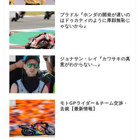
16
ブラドル『ホンダの開発が遅いの
はドゥカティのように厚顔無恥じ
ゃないから』
17
ジョナサン・レイ『カワサキの真
意がわからない…』
18
モトGPライダー＆チーム交渉・
去就【最新情報】