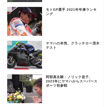
10
モトGP選手 2021年年俸ランキ
ング
11
ヤマハの本気、クラッチロー茂木
テスト
12
阿部真生騎：ノリック息子、
2023年にヤマハからスーパース
ポーツ初参戦