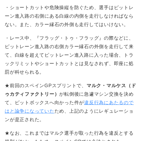
・ショートカットや危険操縦を防ぐため、選手はピットレ
ーン進入路の右側にある白線の内側を走行しなければなら
ない。また、カラー縁石の外側も走行してはいけない。
・レース中、『フラッグ・トゥ・フラッグ』の際などに、
ピットレーン進入路の右側カラー縁石の外側を走行して来
て、白線を超えてピットレーン進入路に入った場合、トラ
ックリミットやショートカットとは見なされず、即座に処
罰が科せられる。
★前回のスペインGPスプリントで、
マルク・マルケス（ド
ゥカティファクトリー）
が転倒後に急遽マシン交換を決め
て、ピットボックスへ向かった件が
違反行為にあたるので
はと論争になっていた
ため、上記のようにレギュレーショ
ンが是正された。
★なお、これまではマルク選手が取った行為を違反とする