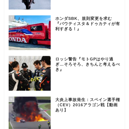
7
ホンダSBK、規則変更を求む
『バウティスタ＆ドゥカティが有
利すぎる！』
8
ロッシ警告『モトGPはやり過
ぎ…そろそろ、きちんと考えるべ
き』
9
大炎上事故発生：スペイン選手権
（CEV）2016アラゴン戦【動画
あり】