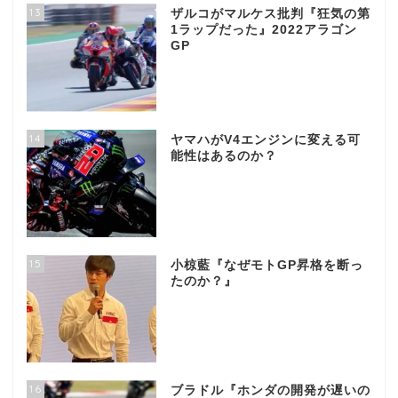
13
ザルコがマルケス批判『狂気の第
1ラップだった』2022アラゴン
GP
14
ヤマハがV4エンジンに変える可
能性はあるのか？
15
小椋藍『なぜモトGP昇格を断っ
たのか？』
16
ブラドル『ホンダの開発が遅いの