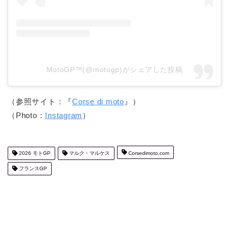
MotoGP™(@motogp)がシェアした投稿
（参照サイト：『
Corse di moto
』）
（Photo：
Instagram
）
2026 モトGP
マルク・マルケス
Corsedimoto.com
フランスGP