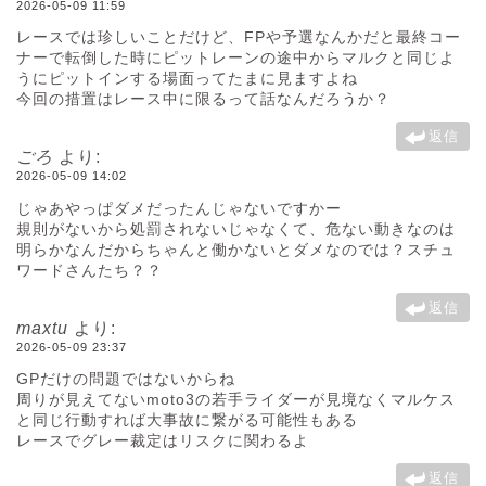
2026-05-09 11:59
レースでは珍しいことだけど、FPや予選なんかだと最終コー
ナーで転倒した時にピットレーンの途中からマルクと同じよ
うにピットインする場面ってたまに見ますよね
今回の措置はレース中に限るって話なんだろうか？
返信
ごろ
より:
2026-05-09 14:02
じゃあやっぱダメだったんじゃないですかー
規則がないから処罰されないじゃなくて、危ない動きなのは
明らかなんだからちゃんと働かないとダメなのでは？スチュ
ワードさんたち？？
返信
maxtu
より:
2026-05-09 23:37
GPだけの問題ではないからね
周りが見えてないmoto3の若手ライダーが見境なくマルケス
と同じ行動すれば大事故に繋がる可能性もある
レースでグレー裁定はリスクに関わるよ
返信