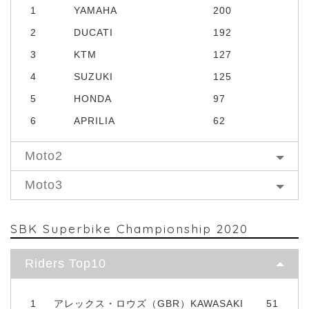
1
YAMAHA
200
2
DUCATI
192
3
KTM
127
4
SUZUKI
125
5
HONDA
97
6
APRILIA
62
Moto2
Moto3
SBK Superbike Championship 2020
Riders Top10
1
アレックス・ロウズ（GBR）KAWASAKI
51