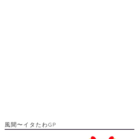
風聞〜イタたわGP