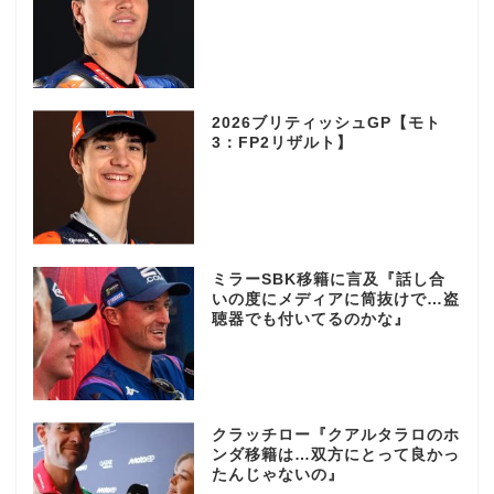
2026ブリティッシュGP【モト
3：FP2リザルト】
ミラーSBK移籍に言及『話し合
いの度にメディアに筒抜けで…盗
聴器でも付いてるのかな』
クラッチロー『クアルタラロのホ
ンダ移籍は…双方にとって良かっ
たんじゃないの』