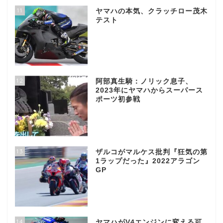
11
ヤマハの本気、クラッチロー茂木
テスト
12
阿部真生騎：ノリック息子、
2023年にヤマハからスーパース
ポーツ初参戦
13
ザルコがマルケス批判『狂気の第
1ラップだった』2022アラゴン
GP
14
ヤマハがV4エンジンに変える可