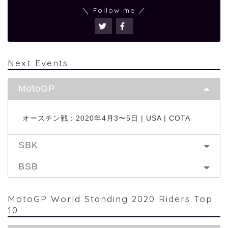
＼ Follow me ／
Next Events
MotoGP
オースチン戦：2020年4月3〜5日 | USA | COTA
SBK
BSB
MotoGP World Standing 2020 Riders Top
10