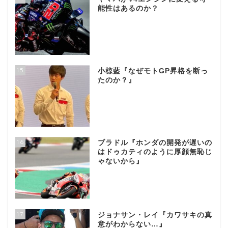
能性はあるのか？
15
小椋藍『なぜモトGP昇格を断っ
たのか？』
16
ブラドル『ホンダの開発が遅いの
はドゥカティのように厚顔無恥じ
ゃないから』
17
ジョナサン・レイ『カワサキの真
意がわからない…』