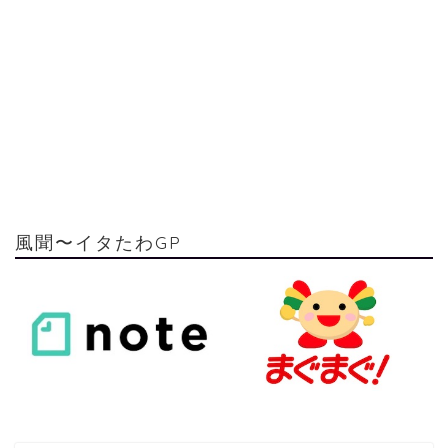
風聞〜イタたわGP