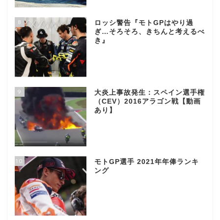
8
ロッシ警告『モトGPはやり過
ぎ…そろそろ、きちんと考えるべ
き』
9
大炎上事故発生：スペイン選手権
（CEV）2016アラゴン戦【動画
あり】
10
モトGP選手 2021年年俸ランキ
ング