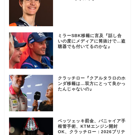
ミラーSBK移籍に言及『話し合
いの度にメディアに筒抜けで…盗
聴器でも付いてるのかな』
クラッチロー『クアルタラロのホ
ンダ移籍は…双方にとって良かっ
たんじゃないの』
ベッツェッキ罰金、バニャイア手
根管手術、KTMエンジン開封
OK、クラッチロー：2026ブリテ