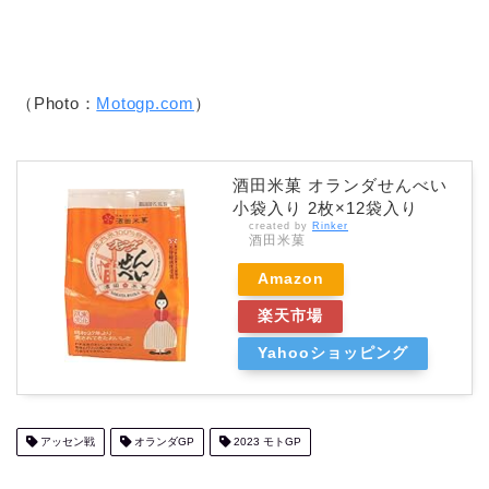
（Photo：
Motogp.com
）
酒田米菓 オランダせんべい
小袋入り 2枚×12袋入り
created by
Rinker
酒田米菓
Amazon
楽天市場
Yahooショッピング
アッセン戦
オランダGP
2023 モトGP