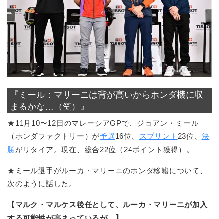
『ミール：マリーニは背が高いからホンダ機に収
まるかな…（笑）』
★11月10〜12日のマレーシアGPで、ジョアン・ミール
（ホンダファクトリー）が
予選
16位、
スプリント
23位、
決
勝
がリタイア。現在、総合22位（24ポイント獲得）。
★ミール選手がルーカ・マリーニのホンダ移籍について、
次のように話した。
【マルク・マルケス後任として、ルーカ・マリーニが加入
する可能性が高まっているが…】