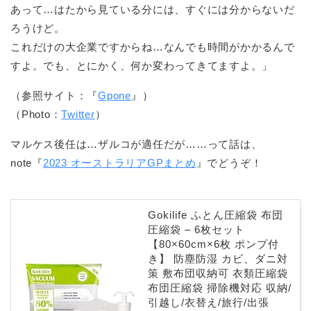
あって…はたから見ている分には、すぐには分からないだ
ろうけど。
これだけの大企業ですからね…なんでも時間がかかるんで
すよ。でも、とにかく、何か変わってきてますよ。」
（参照サイト：『
Gpone
』）
（Photo：
Twitter
）
マルケス後任は…ザルコが適任だが……って話は、
note『
2023 オーストラリアGPまとめ
』でどうぞ！
Gokilife ふとん圧縮袋 布団
圧縮袋 – 6枚セット
【80×60cm×6枚 ポンプ付
き】 防塵防湿 カビ、ダニ対
策 敷布団収納可 衣類圧縮袋
布団圧縮袋 掃除機対応 収納/
引越し/衣替え/旅行/出張