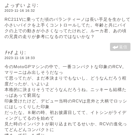
よっすい
より:
2023-11-16 16:32
RC211Vに乗ってた頃のバランティーノは長い手足を生かして
小さいバイクを上手くコントロールしてた。年齢と共にバイ
クの上での動きが小さくなってたけれど。ルーカ君、あの頃
の兄貴の走りが参考になるのではないかな？
返信
ﾁｬｵ
より:
2023-11-16 18:33
今のMotoGPマシンの中で、一番コンパクトな印象のRCV。
マリーニはみ出しそうだなっ
て思ってたが、まだ本決まりでもないし、どうなんだろう程
度だったが、いよいよ
本格的に決まりそうでどうなんだろうね。ニッキーも結構た
っぱあって窮屈な
印象受けたけど、デビュー当時のRCVは意外と大柄でロッシ
にはしっくりした印象
だったな。８耐の時、初お披露目してて、イトシンがライデ
ィングしてるのを始めて
見た時のインパクトが刷り込まれてるせいか、RCVの進化っ
てどんどんコンパクトに