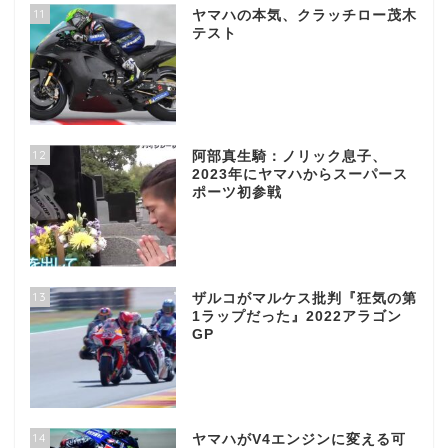
11
ヤマハの本気、クラッチロー茂木
テスト
12
阿部真生騎：ノリック息子、
2023年にヤマハからスーパース
ポーツ初参戦
13
ザルコがマルケス批判『狂気の第
1ラップだった』2022アラゴン
GP
14
ヤマハがV4エンジンに変える可