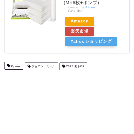
(M×6枚+ポンプ)
created by
Rinker
Gokilife
Amazon
楽天市場
Yahooショッピング
Gpone
ジョアン・ミール
2023 モトGP