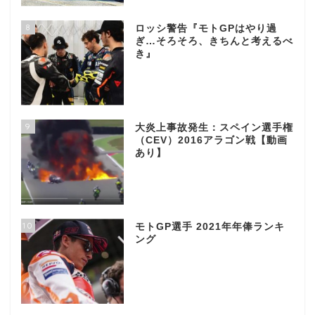
8
ロッシ警告『モトGPはやり過
ぎ…そろそろ、きちんと考えるべ
き』
9
大炎上事故発生：スペイン選手権
（CEV）2016アラゴン戦【動画
あり】
10
モトGP選手 2021年年俸ランキ
ング