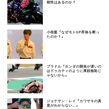
能性はあるのか？
15
小椋藍『なぜモトGP昇格を断っ
たのか？』
16
ブラドル『ホンダの開発が遅いの
はドゥカティのように厚顔無恥じ
ゃないから』
17
ジョナサン・レイ『カワサキの真
意がわからない…』