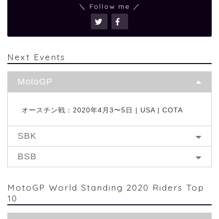
＼ Follow me ／
Next Events
MotoGP
オースチン戦：2020年4月3〜5日 | USA | COTA
SBK
BSB
MotoGP World Standing 2020 Riders Top
10