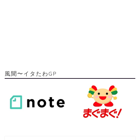
風聞〜イタたわGP