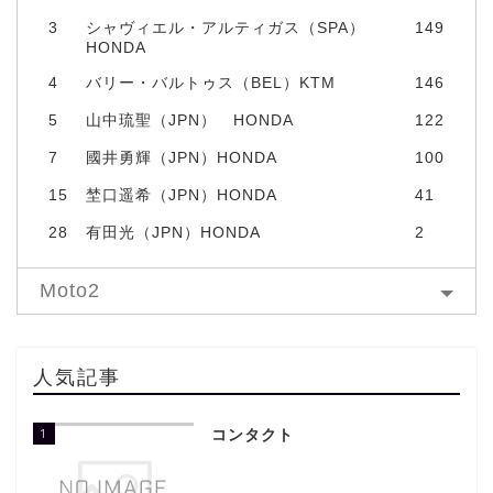
3
シャヴィエル・アルティガス（SPA）
149
HONDA
4
バリー・バルトゥス（BEL）KTM
146
5
山中琉聖（JPN） HONDA
122
7
國井勇輝（JPN）HONDA
100
15
埜口遥希（JPN）HONDA
41
28
有田光（JPN）HONDA
2
Moto2
人気記事
1
コンタクト