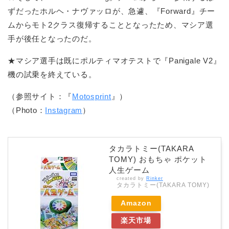
ずだったホルヘ・ナヴァッロが、急遽、『Forward』チー
ムからモト2クラス復帰することとなったため、マシア選
手が後任となったのだ。
★マシア選手は既にポルティマオテストで『Panigale V2』
機の試乗を終えている。
（参照サイト：『
Motosprint
』）
（Photo：
Instagram
）
タカラトミー(TAKARA
TOMY) おもちゃ ポケット
人生ゲーム
created by
Rinker
タカラトミー(TAKARA TOMY)
Amazon
楽天市場