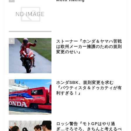
6
ストーナー『ホンダ＆ヤマハ苦戦
は欧州メーカー擁護のための規則
変更のせい』
7
ホンダSBK、規則変更を求む
『バウティスタ＆ドゥカティが有
利すぎる！』
8
ロッシ警告『モトGPはやり過
ぎ…そろそろ、きちんと考えるべ