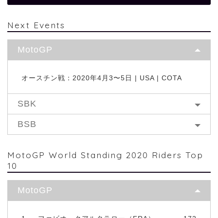
Next Events
MotoGP
オースチン戦：2020年4月3〜5日 | USA | COTA
SBK
BSB
MotoGP World Standing 2020 Riders Top
10
MotoGP