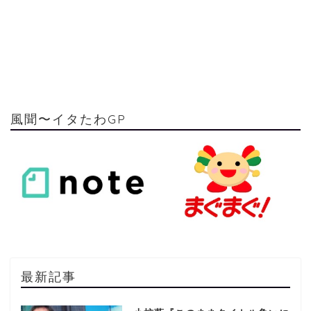
風聞〜イタたわGP
最新記事