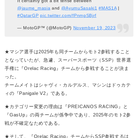
It certainly got a bit tense between
@jaume_masia
and
@AyumuSasaki1
#MAS1A
|
#QatarGP
pic.twitter.com/fPnmpSBjrf
— MotoGP™ (@MotoGP)
November 19, 2023
★マシア選手は2025年も同チームからモト2参戦すること
となっていたが、急遽、スーパースポーツ（SSP）世界選
手権に『Orelac Racing』チームから参戦することが決ま
った。
チームメイトはシャヴィ・カルデルス、マシンはドゥカテ
ィの『Panigale V2』である。
★カテゴリー変更の理由は『PREICANOS RACING』と
『GasUp』の両チームが係争中であり、2025年のモト2参
戦が不確定なためである。
★そして、『Orelac Racing』チームからSSP参戦するは