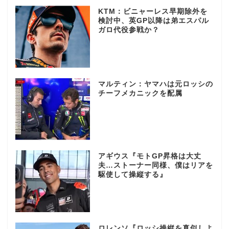
KTM：ビニャーレス早期除外を
検討中、英GP以降は弟エスパル
ガロ代役参戦か？
マルティン：ヤマハは元ロッシの
チーフメカニックを配属
アギウス『モトGP昇格は大丈
夫…ストーナー同様、僕はリアを
駆使して操縦する』
ロレンソ『ロッシ操縦を真似しよ