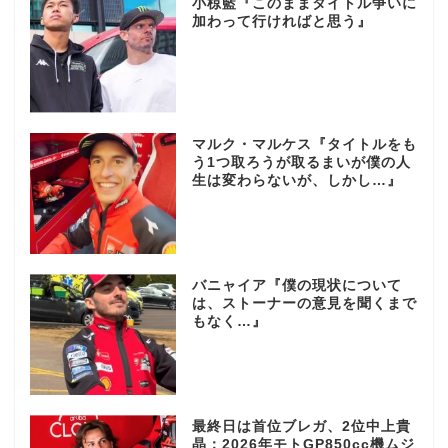
小椋藍『このままタイトル争いに
加わって行ければと思う』
マルク・マルケス『タイトルをも
う1つ取ろうが取るまいが僕の人
生は変わらないが、しかし…』
バニャイア『僕の現状について
は、ストーナーの意見を聞くまで
もなく…』
最終日は首位ブレガ、2位中上貴
晶：2026年モトGP850cc機ムジ