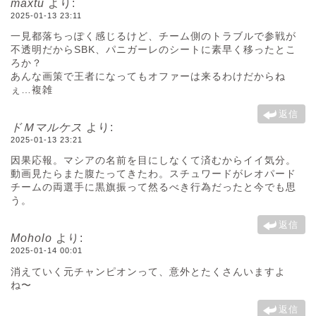
maxtu
より:
2025-01-13 23:11
一見都落ちっぽく感じるけど、チーム側のトラブルで参戦が
不透明だからSBK、パニガーレのシートに素早く移ったとこ
ろか？
あんな画策で王者になってもオファーは来るわけだからね
ぇ…複雑
返信
ドＭマルケス
より:
2025-01-13 23:21
因果応報。マシアの名前を目にしなくて済むからイイ気分。
動画見たらまた腹たってきたわ。スチュワードがレオパード
チームの両選手に黒旗振って然るべき行為だったと今でも思
う。
返信
Moholo
より:
2025-01-14 00:01
消えていく元チャンピオンって、意外とたくさんいますよ
ね〜
返信