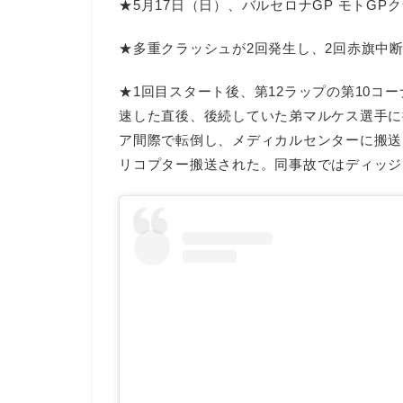
★5月17日（日）、バルセロナGP モトGP
★多重クラッシュが2回発生し、2回赤旗中
★1回目スタート後、第12ラップの第10コ
速した直後、後続していた弟マルケス選手に
ア間際で転倒し、メディカルセンターに搬送
リコプター搬送された。同事故ではディッジ