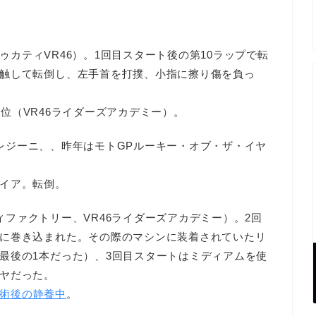
ゥカティVR46）。1回目スタート後の第10ラップで転
触して転倒し、左手首を打撲、小指に擦り傷を負っ
2位（VR46ライダーズアカデミー）。
レジーニ、、昨年はモトGPルーキー・オブ・ザ・イヤ
イア。転倒。
ィファクトリー、VR46ライダーズアカデミー）。2回
に巻き込まれた。その際のマシンに装着されていたリ
最後の1本だった）、3回目スタートはミディアムを使
ヤだった。
術後の静養中
。