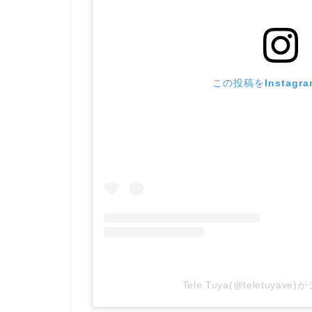
この投稿をInstagr
Tele Tuya(@teletuya