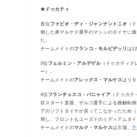
★ドゥカティ
首位
ファビオ・ディ・ジャンナントニオ
（ド
倒した弟マルケス選手のマシンのタイヤに接
た。
チームメイトの
フランコ・モルビデッリ
は1
3位
フェルミン・アルデゲル
（ドゥカティグ
ー）。
チームメイトの
アレックス・マルケス
はリタ
4位
フランチェスコ・バニャイア
（ドゥカテ
目スタート直後、ザルコ選手による接触転倒
アのソフトタイヤが戻ってこなかったため（
用し、フロントもユーズドのミディアムタイ
チームメイトの
マルク・マルケス
は欠場。
手