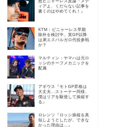
怒ビニャーレス反論『メデ
ィアよ、くだらない記事を
書くのはやめてくれ！』
KTM：ビニャーレス早期
除外を検討中、英GP以降
は弟エスパルガロ代役参戦
か？
マルティン：ヤマハは元ロ
ッシのチーフメカニックを
配属
アギウス『モトGP昇格は
大丈夫…ストーナー同様、
僕はリアを駆使して操縦す
る』
ロレンソ『ロッシ操縦を真
似しようとしたが、できな
かった理由は…』