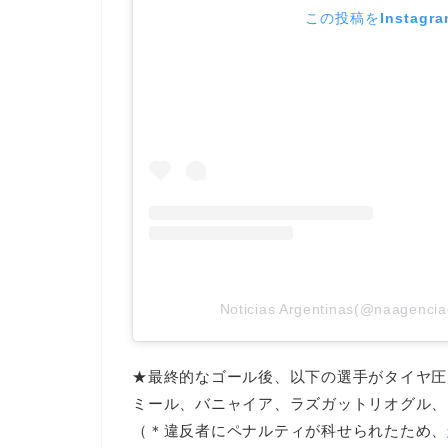
この投稿をInstagr
Noticias Argentinas(@naag
★最終的なゴール後、以下の選手がタイヤ圧
ミール、バニャイア、ラズガットリオグル、
（＊違反者にペナルティが科せられたため、