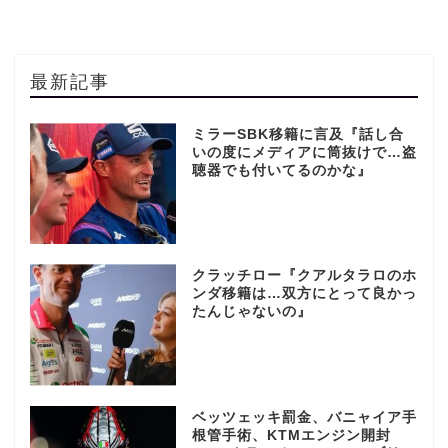
最新記事
ミラーSBK移籍に言及『話し合
いの度にメディアに筒抜けで…盗
聴器でも付いてるのかな』
クラッチロー『クアルタラロのホ
ンダ移籍は…双方にとって良かっ
たんじゃないの』
ベッツェッキ罰金、バニャイア手
根管手術、KTMエンジン開封