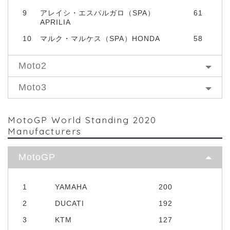
9
アレイシ・エスパルガロ（SPA）
61
APRILIA
10
マルク・マルケス（SPA）HONDA
58
Moto2
Moto3
MotoGP World Standing 2020
Manufacturers
MotoGP
1
YAMAHA
200
2
DUCATI
192
3
KTM
127