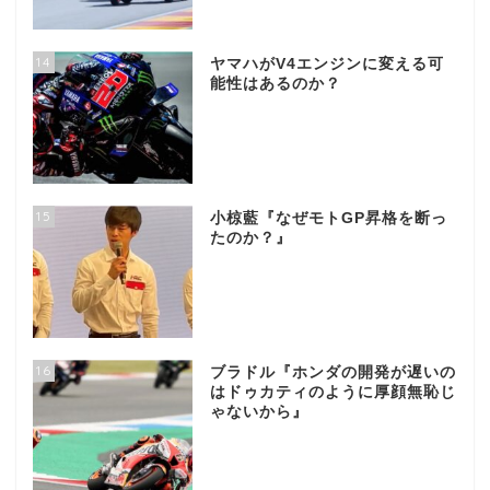
14
ヤマハがV4エンジンに変える可
能性はあるのか？
15
小椋藍『なぜモトGP昇格を断っ
たのか？』
16
ブラドル『ホンダの開発が遅いの
はドゥカティのように厚顔無恥じ
ゃないから』