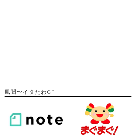
風聞〜イタたわGP