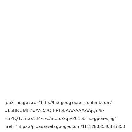
[pe2-image src=”http://lh3.googleusercontent.com/-
UbbBKUMtt7w/Vc99CfFPtbI/AAAAAAAAjQc/8-
FS2IQ1zSc/s144-c-o/moto2-qp-2015brno-gpone.jpg”
href=”https://picasaweb.google.com/11112833580835350