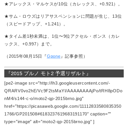
★アレックス・マルケスが10位（カレックス、+0.921）。
★サム・ロウズはリアサスペンションに問題が生じ、13位
（スピードアップ、+1.241）。
★タイム差1秒未満は、1位〜9位アクセル・ポンス（カレ
ックス、+0.997）まで。
（2015年08月15日『
Gpone
』記事参照）
『2015 ブルノ モト2 予選リザルト』
[pe2-image src=”http://lh3.googleusercontent.com/-
QRARV0vo2hE/Vc9F2tsMaYI/AAAAAAAAjPo/tRH8pODo
nM4/s144-c-o/moto2-qp-2015brno.jpg”
href=”https://picasaweb.google.com/11112833580835350
1766/GP201508#6183237619683191170″ caption=””
type=”image” alt=”moto2-qp-2015brno.jpg” ]