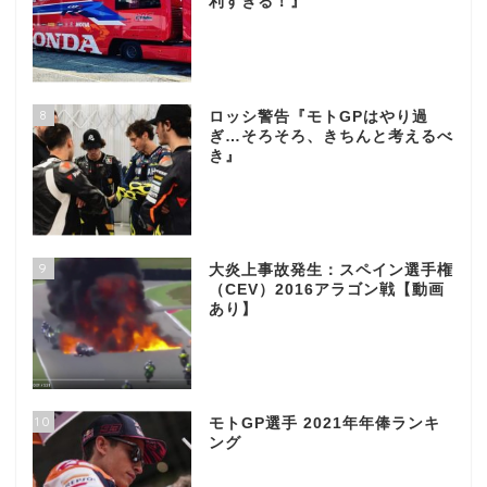
利すぎる！』
8
ロッシ警告『モトGPはやり過
ぎ…そろそろ、きちんと考えるべ
き』
9
大炎上事故発生：スペイン選手権
（CEV）2016アラゴン戦【動画
あり】
10
モトGP選手 2021年年俸ランキ
ング