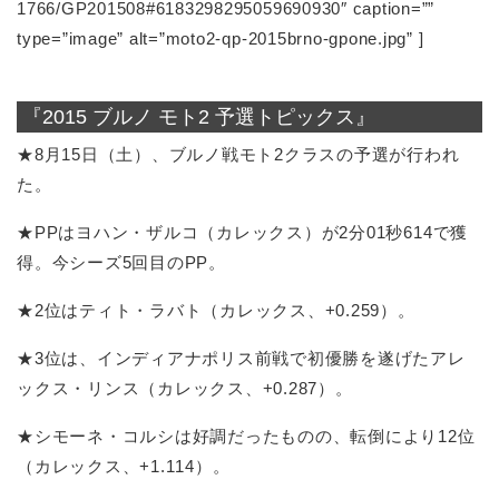
1766/GP201508#6183298295059690930″ caption=””
type=”image” alt=”moto2-qp-2015brno-gpone.jpg” ]
『2015 ブルノ モト2 予選トピックス』
★8月15日（土）、ブルノ戦モト2クラスの予選が行われ
た。
★PPはヨハン・ザルコ（カレックス）が2分01秒614で獲
得。今シーズ5回目のPP。
★2位はティト・ラバト（カレックス、+0.259）。
★3位は、インディアナポリス前戦で初優勝を遂げたアレ
ックス・リンス（カレックス、+0.287）。
★シモーネ・コルシは好調だったものの、転倒により12位
（カレックス、+1.114）。