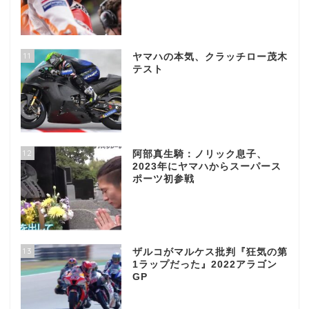
11
ヤマハの本気、クラッチロー茂木
テスト
12
阿部真生騎：ノリック息子、
2023年にヤマハからスーパース
ポーツ初参戦
13
ザルコがマルケス批判『狂気の第
1ラップだった』2022アラゴン
GP