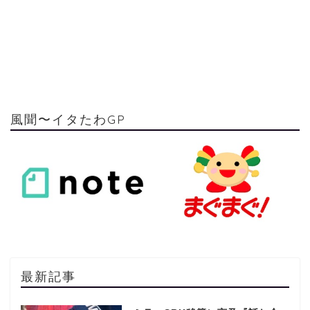
風聞〜イタたわGP
最新記事