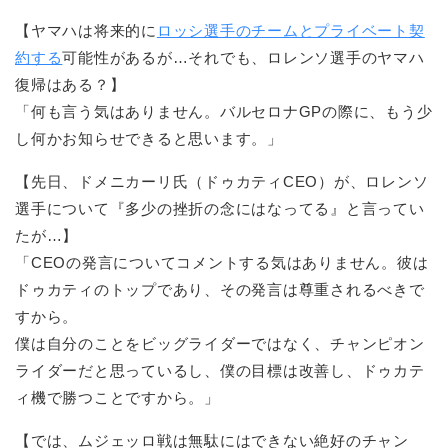
【ヤマハは将来的に
ロッシ選手のチームとプライベート契
約する
可能性があるが…それでも、ロレンソ選手のヤマハ
復帰はある？】
「何も言う気はありません。バルセロナGPの際に、もう少
し何かお知らせできると思います。」
【先日、ドメニカーリ氏（ドゥカティCEO）が、ロレンソ
選手について『多少の挫折の念にはなってる』と言ってい
たが…】
「CEOの発言についてコメントする気はありません。彼は
ドゥカティのトップであり、その発言は尊重されるべきで
すから。
僕は自分のことをビッグライダーではなく、チャンピオン
ライダーだと思っているし、僕の目標は改善し、ドゥカテ
ィ機で勝つことですから。」
【では、ムジェッロ戦は無駄にはできない絶好のチャン