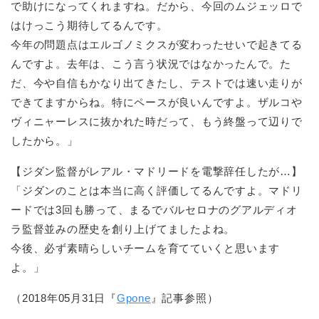
で助けになってくれますね。だから、今回のムジェッロで
はけっこう期待してるんです。
今年の問題点はエルゴノミクスが変わったせいで起きてる
んですよ。去年は、こう言う状況ではなかったんで。た
だ、今や自信もかなり出てきたし、テストでは速い走りが
できてますからね。特にペースが良いんですよ。ザルコや
ヴィニャーレスに抜かれた時だって、もう終盤って辺りで
したから。」
【ジダン監督がレアル・マドリードを電撃辞任したが…】
「ジダンのことは本当に高く評価してるんですよ。マドリ
ードでは3回も勝って、まるでバルセロナのグアルディオ
ラ監督並みの歴史を創り上げてましたよね。
今後、必ず素晴らしいチームを育てていくと思います
よ。」
（2018年05月31日『
Gpone
』記事参照）