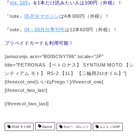
『
Vol. 189
』を1本だけ読みたい人は100円（外税）！
『note』
05月分マガジン
は4本300円（外税）！
『note』
04～06月分季刊号
は12本820円（外税）！
プリペイドカードも利用可能！
[amazonjs asin=”B005CNY786″ locale=”JP”
title=”PETRONAS 【ペトロナス】 SYNTIUM MOTO 【シ
ンティアム モト】 RS-2 【1L】 【二輪用2stオイル】”]
[threecol_one]いいねPrego！[/threecol_one]
[threecol_two_last]
[/threecol_two_last]
2018 モトGP
Gpone
ホルヘ・ロレンソ
ムジェッロGP