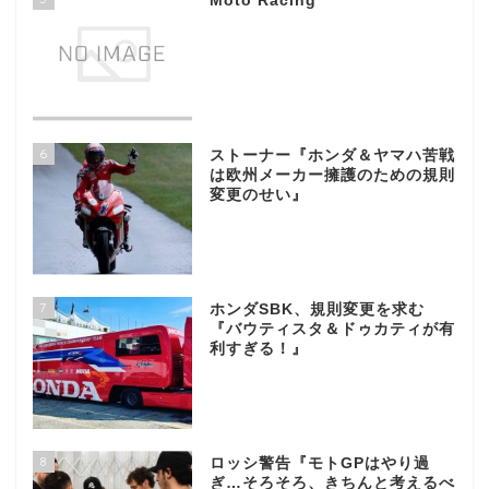
Moto Racing
6
ストーナー『ホンダ＆ヤマハ苦戦
は欧州メーカー擁護のための規則
変更のせい』
7
ホンダSBK、規則変更を求む
『バウティスタ＆ドゥカティが有
利すぎる！』
8
ロッシ警告『モトGPはやり過
ぎ…そろそろ、きちんと考えるべ