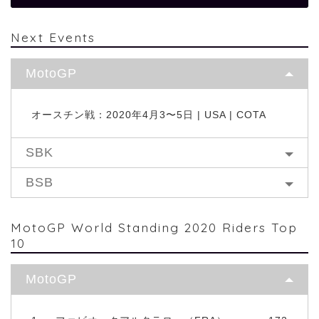
Next Events
MotoGP
オースチン戦：2020年4月3〜5日 | USA | COTA
SBK
BSB
MotoGP World Standing 2020 Riders Top
10
MotoGP