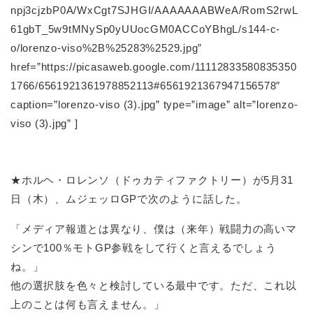
npj3cjzbP0A/WxCgt7SJHGI/AAAAAAABWeA/RomS2rwL
61gbT_5w9tMNySp0yUUocGM0ACCoYBhgL/s144-c-
o/lorenzo-viso%2B%25283%2529.jpg”
href=”https://picasaweb.google.com/11112833580835350
1766/6561921361978852113#6561921367947156578″
caption=”lorenzo-viso (3).jpg” type=”image” alt=”lorenzo-
viso (3).jpg” ]
★ホルヘ・ロレンソ（ドゥカティファクトリー）が5月31
日（木）、ムジェッロGPで次のように話した。
「メディア報道とは異なり、僕は（来年）戦闘力の高いマ
シンで100％モトGP参戦をして行くと言えるでしょう
ね。」
他の選択肢を色々と検討している最中です。ただ、これ以
上のことは何も言えません。」