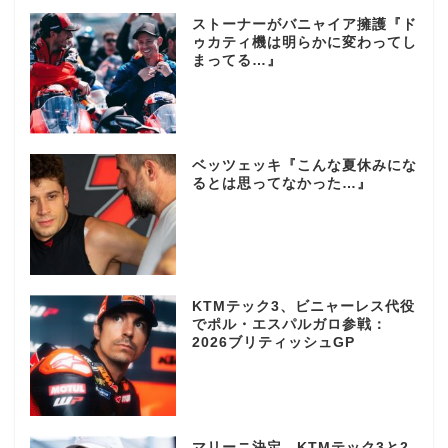
ストーナーがバニャイア擁護『ド
ゥカティ機は明らかに変わってし
まってる…』
ベッツェッキ『こんな夏休みにな
るとは思ってなかった…』
KTMテック3、ビニャーレス代役
でポル・エスパルガロ参戦：
2026ブリティッシュGP
マリーニ決定、KTMテック3と2