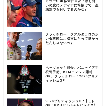
ミラーSBK移籍に言及『話し合
いの度にメディアに筒抜けで…盗
聴器でも付いてるのかな』
クラッチロー『クアルタラロのホ
ンダ移籍は…双方にとって良かっ
たんじゃないの』
ベッツェッキ罰金、バニャイア手
根管手術、KTMエンジン開封
OK、クラッチロー：2026ブリテ
ィッシュGP
2026ブリティッシュGP【モト
GP：PRリザルト&トピックス】