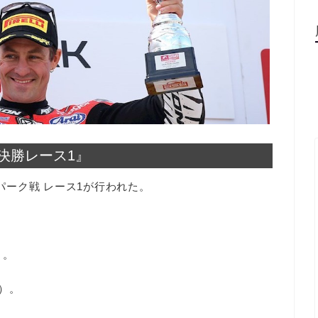
 決勝レース1』
ンパーク戦 レース1が行われた。
）。
）。