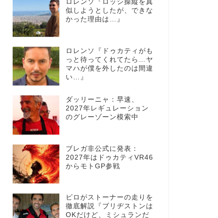
ロレンソ『ロッシ操縦を真
似しようとしたが、できな
かった理由は…』
ロレンソ『ドゥカティがも
っと待ってくれてたら…ヤ
マハが僕を外したのは間違
い…』
ダッリーニャ：早速、
2027年レギュレーション
のグレーゾーン模索中
ブレガ非公式に発表：
2027年はドゥカティVR46
からモトGP参戦
ピロがストーナーの走りを
徹底解説『ブリヂストンは
OKだけど、ミシュランだ