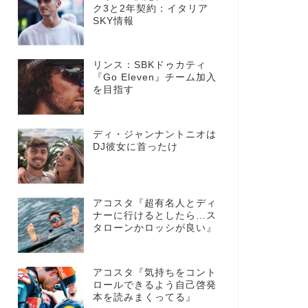
ク3と2年契約：イタリア
SKY情報
リンス：SBKドゥカティ
『Go Eleven』チーム加入
を目指す
ディ・ジャンナントニオは
DJ彼女に首ったけ
アコスタ『超有名人とディ
ナーに行けるとしたら…ス
タローンかロッシが良い』
アコスタ『気持ちをコント
ロールできるよう自己啓発
本を読みまくってる』