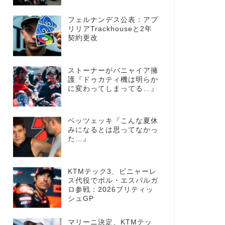
フェルナンデス公表：アプ
リリアTrackhouseと2年
契約更改
ストーナーがバニャイア擁
護『ドゥカティ機は明らか
に変わってしまってる…』
ベッツェッキ『こんな夏休
みになるとは思ってなかっ
た…』
KTMテック3、ビニャーレ
ス代役でポル・エスパルガ
ロ参戦：2026ブリティッ
シュGP
マリーニ決定、KTMテッ