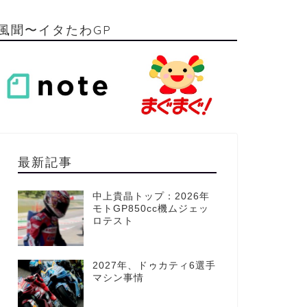
風聞〜イタたわGP
最新記事
中上貴晶トップ：2026年
モトGP850cc機ムジェッ
ロテスト
2027年、ドゥカティ6選手
マシン事情