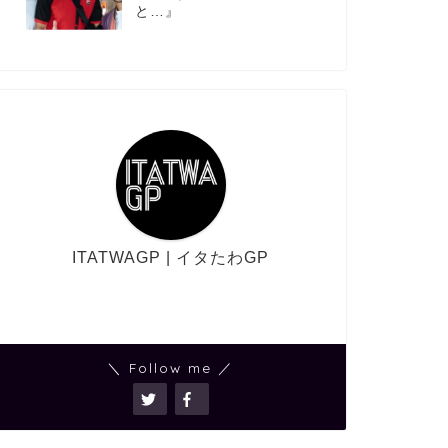
と…』
ITATWAGP | イタたわGP
＼ Follow me ／