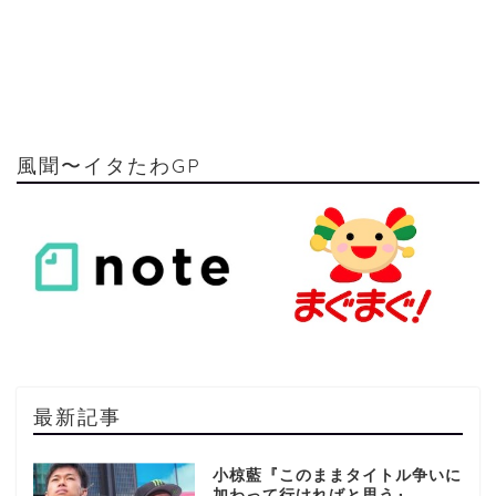
風聞〜イタたわGP
最新記事
小椋藍『このままタイトル争いに
加わって行ければと思う』