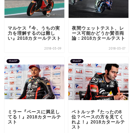
マルケス『今、うちの実
夜間ウェットテスト、レ
力を理解するのは難し
ース可能かどうか賛否両
い』2018カタールテスト
論：2018カタールテスト
2018-03-09
2018-03-07
MotoGP
MotoGP
ミラー『ペースに満足し
ペトルッチ『たったの8
てる！』2018カタールテ
位？ペースの方を見てく
スト
れよ！』2018カタールテ
スト