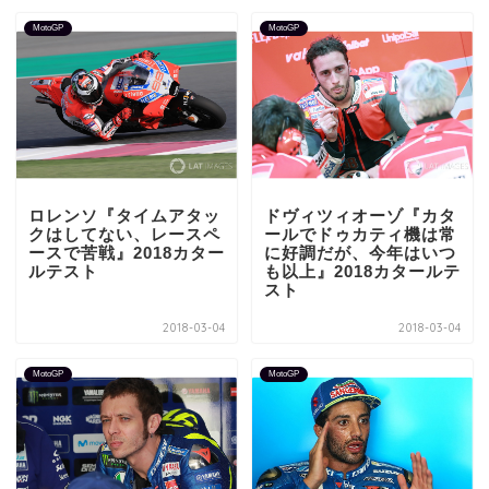
MotoGP
MotoGP
ロレンソ『タイムアタッ
ドヴィツィオーゾ『カタ
クはしてない、レースペ
ールでドゥカティ機は常
ースで苦戦』2018カター
に好調だが、今年はいつ
ルテスト
も以上』2018カタールテ
スト
2018-03-04
2018-03-04
MotoGP
MotoGP