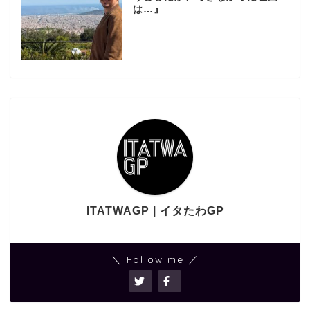
は…』
ITATWAGP | イタたわGP
＼ Follow me ／