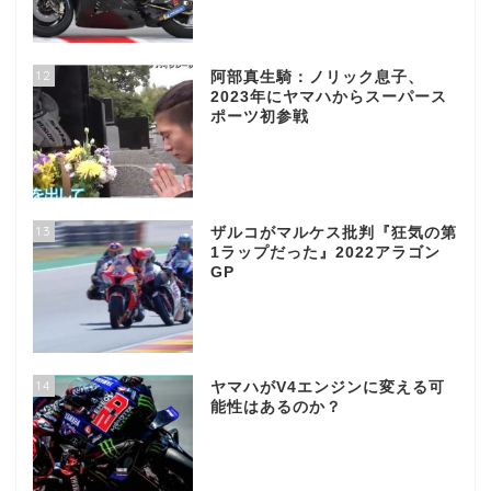
12
阿部真生騎：ノリック息子、
2023年にヤマハからスーパース
ポーツ初参戦
13
ザルコがマルケス批判『狂気の第
1ラップだった』2022アラゴン
GP
14
ヤマハがV4エンジンに変える可
能性はあるのか？