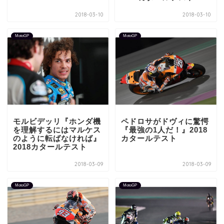
2018-03-10
2018-03-10
MotoGP
MotoGP
モルビデッリ『ホンダ機
ペドロサがドヴィに驚愕
を理解するにはマルケス
『最強の1人だ！』2018
のように転ばなければ』
カタールテスト
2018カタールテスト
2018-03-09
2018-03-09
MotoGP
MotoGP