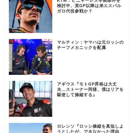
KTM：ビニャーレス早期除外を
検討中、英GP以降は弟エスパル
ガロ代役参戦か？
マルティン：ヤマハは元ロッシの
チーフメカニックを配属
アギウス『モトGP昇格は大丈
夫…ストーナー同様、僕はリアを
駆使して操縦する』
ロレンソ『ロッシ操縦を真似しよ
うとしたが、できなかった理由