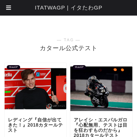
ITATWAGP | イタたわGP
― TAG ―
カタール公式テスト
MotoGP
MotoGP
レディング『自信が出て
アレイシ・エスパルガロ
きた！』2018カタールテ
『心配無用、テストは目
スト
を狂わすものだから』
2018カタールテスト