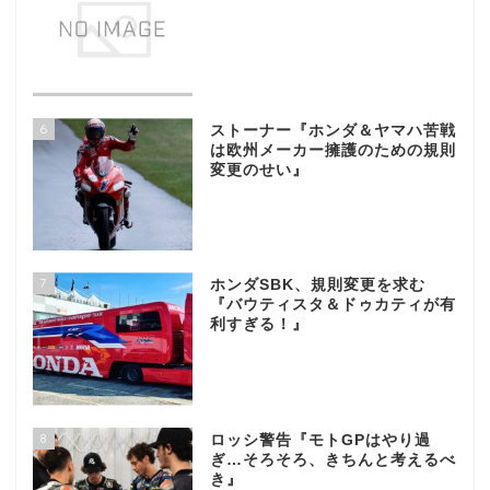
6
ストーナー『ホンダ＆ヤマハ苦戦
は欧州メーカー擁護のための規則
変更のせい』
7
ホンダSBK、規則変更を求む
『バウティスタ＆ドゥカティが有
利すぎる！』
8
ロッシ警告『モトGPはやり過
ぎ…そろそろ、きちんと考えるべ
き』