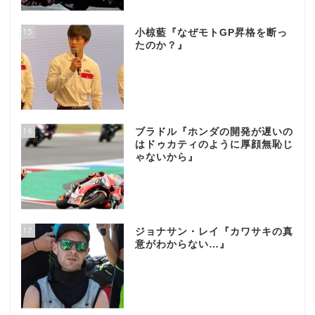
15
小椋藍『なぜモトGP昇格を断っ
たのか？』
16
ブラドル『ホンダの開発が遅いの
はドゥカティのように厚顔無恥じ
ゃないから』
17
ジョナサン・レイ『カワサキの真
意がわからない…』