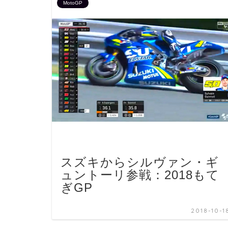
MotoGP
スズキからシルヴァン・ギ
ュントーリ参戦：2018もて
ぎGP
2018-10-1