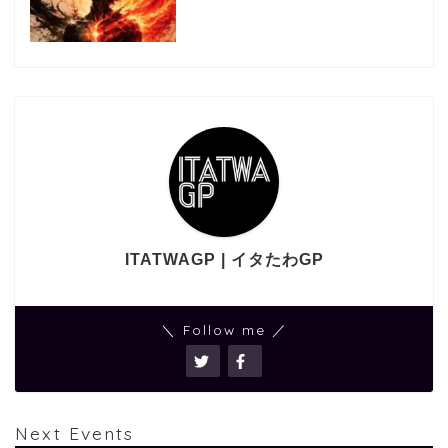
ITATWAGP | イタたわGP
＼ Follow me ／
Next Events