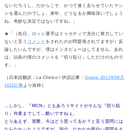
ないだろうし、だからこそ、かつて速く走らせていたマシ
ンを選んだのでしょ。来年、どうなるか興味深いでしょう
ね。奇妙な決定ではないですね。」
★「（先日、ロッシ選手はドゥカティで充分に努力してい
ないと言う
コメント
をされたのが問題視されてますが）反
論したいんですが、僕はインタビューはしてません。あれ
は、以前の僕のコメントを『切り貼り』しただけのもので
す。」
［日本語翻訳：La Chirico / 伊語記事：
Gpone 2012年08月
16日記事
より抜粋］
…しかし、『MCN』ともあろうサイトがそんな『切り貼
り』作業までして…酷いですねぇ。
とりあえず、実際、今はどう思ってるか？と言う質問には
ならなかったようですが、別の…なかなか面白い質問をさ