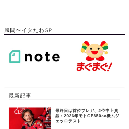
風聞〜イタたわGP
最新記事
最終日は首位ブレガ、2位中上貴
晶：2026年モトGP850cc機ムジ
ェッロテスト