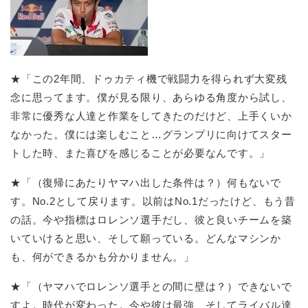
★「この2年間、ドゥカティ機で戦闘力を得られず大変残
念に思ってます。僕が見る限り、あらゆる角度から試し、
非常に優秀な人達と作業をしてきたのだけど、上手くいか
なかった。僕には楽しむこと…グランプリに向けてスター
トした時、また喜びを感じることが必要なんです。」
★「（復帰にあたりヤマハ出した条件は？）何もないで
す。No.2として戻ります。以前はNo.1だったけど、もう昔
の話。今や指標はロレンソ選手だし、彼と良いチームを築
いていけると思い、そして願っている。どんなマシンか
も、何ができるかも分かりません。」
★「（ヤマハでロレンソ選手との間に壁は？）できないで
すよ。時代が変わった。今や彼は最強、そしてライバル達