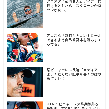
アコスタ『超有名人とディナーに
行けるとしたら…スタローンかロ
ッシが良い』
アコスタ『気持ちをコントロール
できるよう自己啓発本を読みまく
ってる』
怒ビニャーレス反論『メディア
よ、くだらない記事を書くのはや
めてくれ！』
KTM：ビニャーレス早期除外を
検討中、英GP以降は弟エスパル