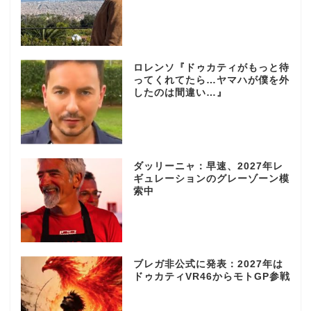
ロレンソ『ドゥカティがもっと待
ってくれてたら…ヤマハが僕を外
したのは間違い…』
ダッリーニャ：早速、2027年レ
ギュレーションのグレーゾーン模
索中
ブレガ非公式に発表：2027年は
ドゥカティVR46からモトGP参戦