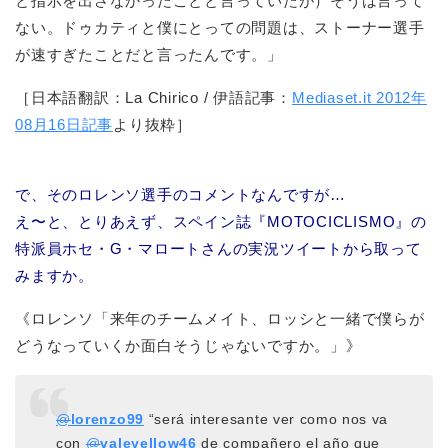
と指示を出さなかったことと言っていたが）そうは言って
ない。ドゥカティと僕にとっての問題は、ストーナー選手
が速すぎたことだと言ったんです。」
［日本語翻訳：La Chirico / 伊語記事：
Mediaset.it 2012年
08月16日記事
より抜粋］
で、そのロレンソ選手のコメントなんですが…
え〜と、とりあえず、スペイン誌『MOTOCICLISMO』の
特派員ホセ・G・マロートさんの実況ツイートから取って
みますか。
《ロレンソ「来年のチームメイト、ロッシと一緒で僕らが
どうなっていくか面白そうじゃないですか。」》
@
lorenzo99
“será interesante ver como nos va
con
@
valeyellow46
de compañero el año que