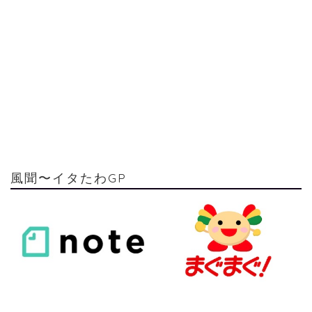
風聞〜イタたわGP