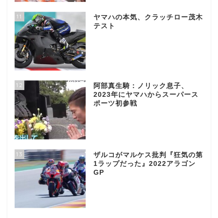
11
ヤマハの本気、クラッチロー茂木
テスト
12
阿部真生騎：ノリック息子、
2023年にヤマハからスーパース
ポーツ初参戦
13
ザルコがマルケス批判『狂気の第
1ラップだった』2022アラゴン
GP