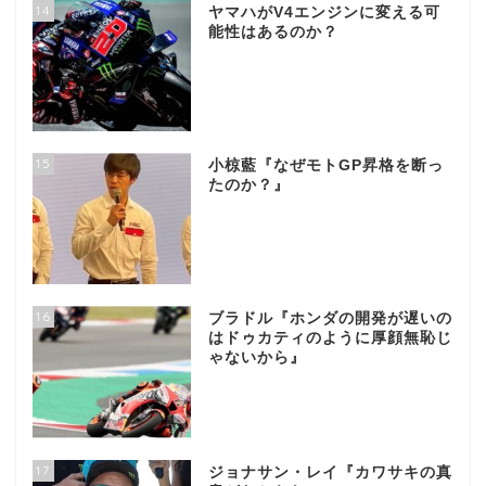
14
ヤマハがV4エンジンに変える可
能性はあるのか？
15
小椋藍『なぜモトGP昇格を断っ
たのか？』
16
ブラドル『ホンダの開発が遅いの
はドゥカティのように厚顔無恥じ
ゃないから』
17
ジョナサン・レイ『カワサキの真