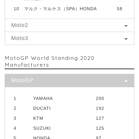
10
マルク・マルケス（SPA）HONDA
58
Moto2
Moto3
MotoGP World Standing 2020
Manufacturers
MotoGP
1
YAMAHA
200
2
DUCATI
192
3
KTM
127
4
SUZUKI
125
5
HONDA
97