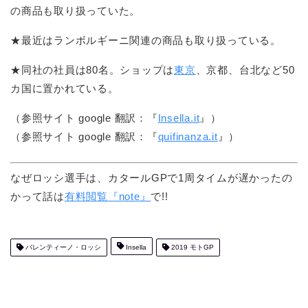
の商品も取り扱っていた。
★最近はランボルギーニ関連の商品も取り扱っている。
★同社の社員は80名。ショップは
東京
、京都、台北など50
カ国に置かれている。
（参照サイト google 翻訳：『
Insella.it
』）
（参照サイト google 翻訳：『
quifinanza.it
』）
なぜロッシ選手は、カタールGPで1周タイムが遅かったの
かって話は
有料閲覧『note』
で!!
バレンティーノ・ロッシ
Insella
2019 モトGP