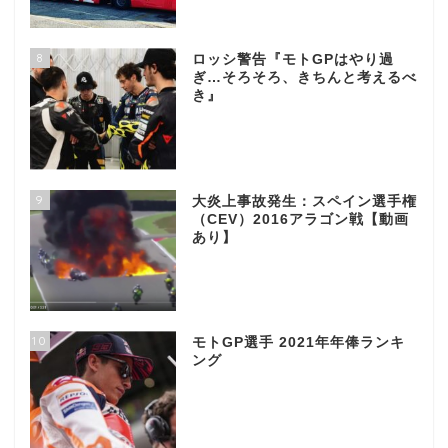
8
ロッシ警告『モトGPはやり過
ぎ…そろそろ、きちんと考えるべ
き』
9
大炎上事故発生：スペイン選手権
（CEV）2016アラゴン戦【動画
あり】
10
モトGP選手 2021年年俸ランキ
ング