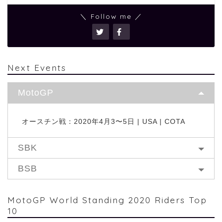
＼ Follow me ／
Next Events
MotoGP
オースチン戦：2020年4月3〜5日 | USA | COTA
SBK
BSB
MotoGP World Standing 2020 Riders Top
10