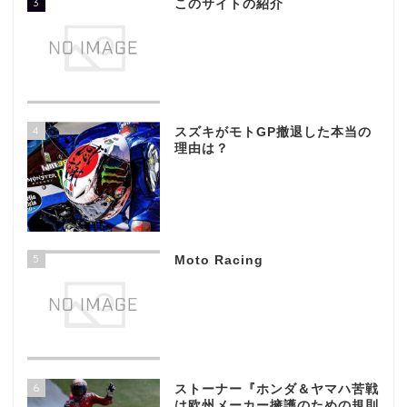
3
このサイトの紹介
4
スズキがモトGP撤退した本当の
理由は？
5
Moto Racing
6
ストーナー『ホンダ＆ヤマハ苦戦
は欧州メーカー擁護のための規則