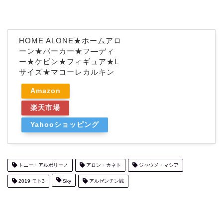
HOME ALONE★ホームアロ
ーン★パーカー★フ—ディ
ー★ケビン★フィギュア★L
サイズ★マコーレカルキン
Amazon
楽天市場
Yahooショッピング
トニー・アルボリーノ
アロン・カネト
ジャウメ・マシア
2019 モト3
Sky
アルゼンチン戦