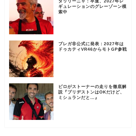
ダッリーニャ：早速、2027年レ
ギュレーションのグレーゾーン模
索中
ブレガ非公式に発表：2027年は
ドゥカティVR46からモトGP参戦
ピロがストーナーの走りを徹底解
説『ブリヂストンはOKだけど、
ミシュランだと…』