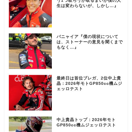
う1つ取ろうが取るまいが僕の人
生は変わらないが、しかし…』
バニャイア『僕の現状について
は、ストーナーの意見を聞くまで
もなく…』
最終日は首位ブレガ、2位中上貴
晶：2026年モトGP850cc機ムジ
ェッロテスト
中上貴晶トップ：2026年モト
GP850cc機ムジェッロテスト