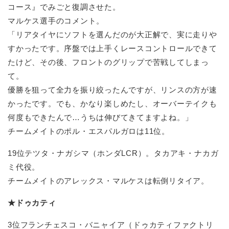
コース』でみごと復調させた。
マルケス選手のコメント。
「リアタイヤにソフトを選んだのが大正解で、実に走りや
すかったです。序盤では上手くレースコントロールできて
たけど、その後、フロントのグリップで苦戦してしまっ
て。
優勝を狙って全力を振り絞ったんですが、リンスの方が速
かったです。でも、かなり楽しめたし、オーバーテイクも
何度もできたんで…うちは伸びてきてますよね。」
チームメイトのポル・エスパルガロは11位。
19位テツタ・ナガシマ（ホンダLCR）。タカアキ・ナカガ
ミ代役。
チームメイトのアレックス・マルケスは転倒リタイア。
★ドゥカティ
3位フランチェスコ・バニャイア（ドゥカティファクトリ