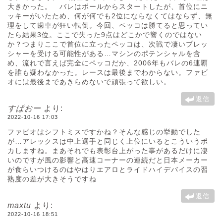
大きかった。 バレはポールからスタートしたが、首位にニ
ッキーがいたため、何が何でも2位にならなくてはならず、無
理をして歯車が狂い転倒。今回、ペッコは勝てると思ってい
たら結果3位。ここで失った9点はどこかで響くのではない
か？つまりここで首位に立ったペッコは、次戦で凄いプレッ
シャーを受ける可能性がある…マシンのポテンシャルを含
め、流れで言えば完全にペッコだか、2006年もバレの6連覇
を誰も疑わなかった。レースは最後までわからない。ファビ
オには最後まであきらめないで頑張って欲しい。
返信
すぱおー
より:
2022-10-16 17:03
ファビオはシフトミスですかね？そんな感じの挙動でした
が…アレックスは中上選手と同じく上位にいるとこういうポ
カしますね。まあそれでも表彰台上がった事があるだけに凄
いのですが風の影響と高速コーナーの連続だと日本メーカー
が食らいつけるのはやはりエアロとライドハイデバイスの習
熟度の差が大きそうですね
返信
maxtu
より:
2022-10-16 18:51