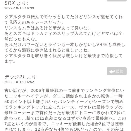
SRX
より:
2022-10-16 16:39
クアルタラロ転んでモヤッとしてたけどリンスが魅せてくれ
て見応えのあるレースだった。
リンスもムラはあるけど華があって良いな。
あとスズキはドゥカティのスリップ入れてたけどヤマハは全
然だったもんな。
あれだけパワーないとラインも一本しかないしVR46も成長し
てるから混戦に巻き込まれると厳しいよね。
クアルタラロを取り巻く状況は厳しいけど最後まで応援して
ます。
返信
テック21
より:
2022-10-16 16:52
古い話だが、2006年最終戦の一つ前までランキング首位にい
たニッキーヘイデンが、ダニに接触されまさかの転倒…一時
50ポイント以上離されいたバレンティーノがシーズンで初め
てランキングトップに立ったレース。ヴァレは最終ラップの
最終コーナーまで首位だったが最後にトニーに抜かれて2位に
終わった…勝てば12点差になるはずが7点差で最終線へ。この
7点というのが曲者で、ニッキーが優勝した場合3位では逆転
されてしまう。12点差なら4位でもOKだったので、その差は