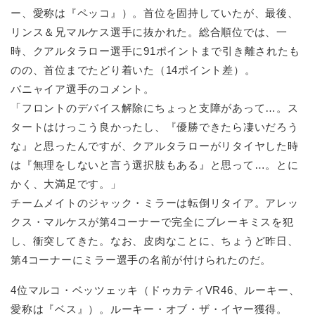
ー、愛称は『ペッコ』）。首位を固持していたが、最後、
リンス＆兄マルケス選手に抜かれた。総合順位では、一
時、クアルタラロー選手に91ポイントまで引き離されたも
のの、首位までたどり着いた（14ポイント差）。
バニャイア選手のコメント。
「フロントのデバイス解除にちょっと支障があって…。ス
タートはけっこう良かったし、『優勝できたら凄いだろう
な』と思ったんですが、クアルタラローがリタイヤした時
は『無理をしないと言う選択肢もある』と思って…。とに
かく、大満足です。」
チームメイトのジャック・ミラーは転倒リタイア。アレッ
クス・マルケスが第4コーナーで完全にブレーキミスを犯
し、衝突してきた。なお、皮肉なことに、ちょうど昨日、
第4コーナーにミラー選手の名前が付けられたのだ。
4位マルコ・ベッツェッキ（ドゥカティVR46、ルーキー、
愛称は『ベス』）。ルーキー・オブ・ザ・イヤー獲得。