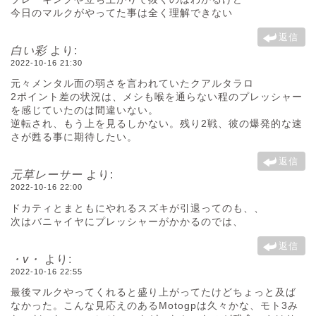
今日のマルクがやってた事は全く理解できない
返信
白い彩
より:
2022-10-16 21:30
元々メンタル面の弱さを言われていたクアルタラロ
2ポイント差の状況は、メシも喉を通らない程のプレッシャー
を感じていたのは間違いない。
逆転され、もう上を見るしかない。残り2戦、彼の爆発的な速
さが甦る事に期待したい。
返信
元草レーサー
より:
2022-10-16 22:00
ドカティとまともにやれるスズキが引退ってのも、、
次はバニャイヤにプレッシャーがかかるのでは、
返信
・v・
より:
2022-10-16 22:55
最後マルクやってくれると盛り上がってたけどちょっと及ば
なかった。こんな見応えのあるMotogpは久々かな、モト3み