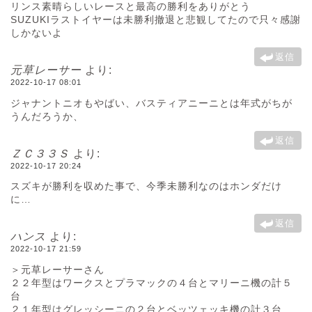
リンス素晴らしいレースと最高の勝利をありがとう
SUZUKIラストイヤーは未勝利撤退と悲観してたので只々感謝
しかないよ
返信
元草レーサー
より:
2022-10-17 08:01
ジャナントニオもやばい、バスティアニーニとは年式がちが
うんだろうか、
返信
ＺＣ３３Ｓ
より:
2022-10-17 20:24
スズキが勝利を収めた事で、今季未勝利なのはホンダだけ
に…
返信
ハンス
より:
2022-10-17 21:59
＞元草レーサーさん
２２年型はワークスとプラマックの４台とマリーニ機の計５
台
２１年型はグレッシーニの２台とベッツェッキ機の計３台