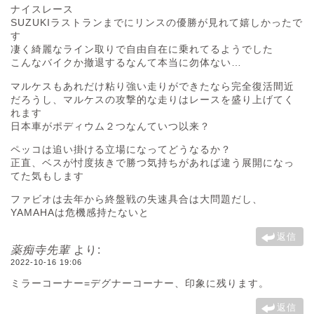
ナイスレース
SUZUKIラストランまでにリンスの優勝が見れて嬉しかったで
す
凄く綺麗なライン取りで自由自在に乗れてるようでした
こんなバイクか撤退するなんて本当に勿体ない…
マルケスもあれだけ粘り強い走りができたなら完全復活間近
だろうし、マルケスの攻撃的な走りはレースを盛り上げてく
れます
日本車がポディウム２つなんていつ以来？
ペッコは追い掛ける立場になってどうなるか？
正直、ベスが忖度抜きで勝つ気持ちがあれば違う展開になっ
てた気もします
ファビオは去年から終盤戦の失速具合は大問題だし、
YAMAHAは危機感持たないと
返信
薬痴寺先輩
より:
2022-10-16 19:06
ミラーコーナー=デグナーコーナー、印象に残ります。
返信