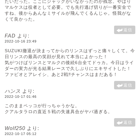
たいだった。ここにジャックがいなかったのが残念。やはり
マルケスは役者として必要。でも先行逃げ切りが一番安全で
すね、後からあんなミサイルが飛んでくるんじゃ。怪我がな
くて良かった。
返信
FAD
より:
2022-10-16 23:49
SUZUKI撤退が決まってからのリンスはずっと痛々しくて。今
日リンスの最高の笑顔が見れて本当によかった！
気がつけばリンスとマルクの後続6台全てドゥカ。今日はライ
ダーの実力が光る結果レースで久しぶりにエキサイトした！
ファビオとアレイシ、あと2戦‼︎チャンスはまだある！
返信
ハンス
より:
2022-10-17 01:46
このままペッコが行っちゃうかな。
クアルタラロの直近５戦の失速具合がヤバ過ぎる。
返信
Wolf250
より:
2022-10-17 05:12