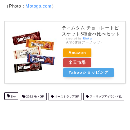
（Photo：
Motogp.com
）
ティムタム チョコレートビ
スケット5種食べ比べセット
created by
Rinker
Arnott's(アーノッツ)
Amazon
楽天市場
Yahooショッピング
Sky
2022 モトGP
オーストラリアGP
フィリップアイランド戦