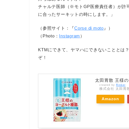
チャルテ医師（※モトGP医療責任者）が許
に合ったサーキットの時にします。」
（参照サイト：『
Corse di moto
』）
（Photo：
Instagram
）
KTMにできて、ヤマハにできないこととは？っ
ぞ！
太田胃散 王様の
created by
Rinker
株式会社 太田胃
Amazon