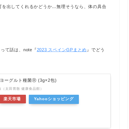
可を出してくれるかどうか…無理そうなら、体の具合
て話は、note『
2023 スペインGPまとめ
』でどう
ヨーグルト種菌Ⓡ (3g×2包)
散（太田胃散 健康食品館）
楽天市場
Yahooショッピング