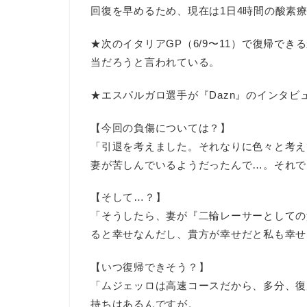
回復を早めるため、現在は1日4時間の酸素
★次のイタリアGP（6/9〜11）で復帰で
当だろうと言われている。
★エスパルガロ選手が『Dazn』のインタビ
【今回の負傷については？】
「引退を考えました。それなりに色々と考え
妻が苦しんでいるようだったんで…。それで
【そして…？】
「そうしたら、妻が『二輪レーサーとしての
ると幸せなんだし、貴方が幸せだと私も幸せ
【いつ復帰できそう？】
「ムジェッロは高速コースだから、多分、復
持ちはあるんですが。