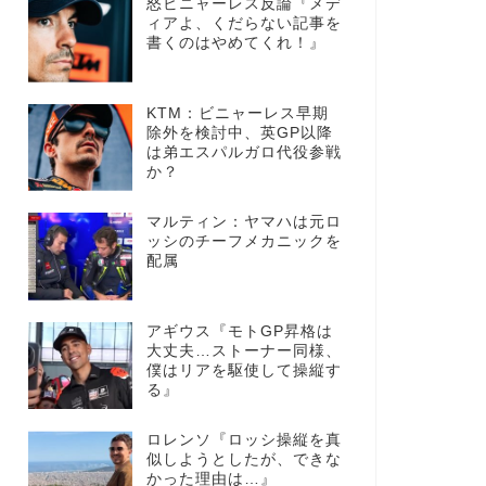
怒ビニャーレス反論『メデ
ィアよ、くだらない記事を
書くのはやめてくれ！』
KTM：ビニャーレス早期
除外を検討中、英GP以降
は弟エスパルガロ代役参戦
か？
マルティン：ヤマハは元ロ
ッシのチーフメカニックを
配属
アギウス『モトGP昇格は
大丈夫…ストーナー同様、
僕はリアを駆使して操縦す
る』
ロレンソ『ロッシ操縦を真
似しようとしたが、できな
かった理由は…』