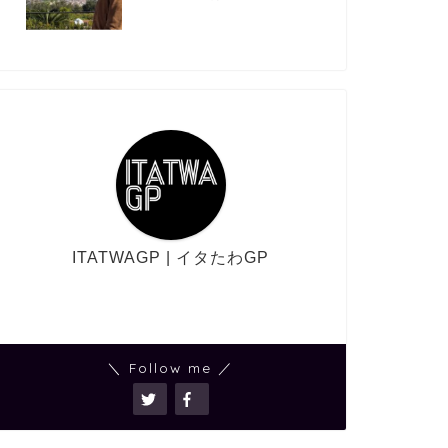
ITATWAGP | イタたわGP
＼ Follow me ／