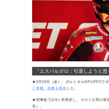
『エスパルガロ：引退しようと思
★3月24日（金）、ポルトガルGPのFP2で
と脊椎、頚椎を骨折
した。
★同事故で計8ヶ所骨折し、そのうち顎の骨
耳）。