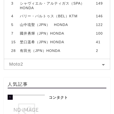
3
シャヴィエル・アルティガス（SPA）
149
HONDA
4
バリー・バルトゥス（BEL）KTM
146
5
山中琉聖（JPN） HONDA
122
7
國井勇輝（JPN）HONDA
100
15
埜口遥希（JPN）HONDA
41
28
有田光（JPN）HONDA
2
Moto2
人気記事
1
コンタクト