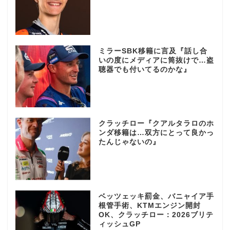
ミラーSBK移籍に言及『話し合
いの度にメディアに筒抜けで…盗
聴器でも付いてるのかな』
クラッチロー『クアルタラロのホ
ンダ移籍は…双方にとって良かっ
たんじゃないの』
ベッツェッキ罰金、バニャイア手
根管手術、KTMエンジン開封
OK、クラッチロー：2026ブリテ
ィッシュGP