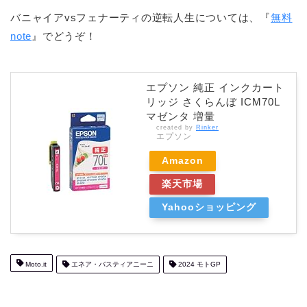
バニャイアvsフェナーティの逆転人生については、『
無料
note
』でどうぞ！
エプソン 純正 インクカート
リッジ さくらんぼ ICM70L
マゼンタ 増量
created by
Rinker
エプソン
Amazon
楽天市場
Yahooショッピング
Moto.it
エネア・バスティアニーニ
2024 モトGP