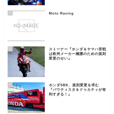
5
Moto Racing
6
ストーナー『ホンダ＆ヤマハ苦戦
は欧州メーカー擁護のための規則
変更のせい』
7
ホンダSBK、規則変更を求む
『バウティスタ＆ドゥカティが有
利すぎる！』