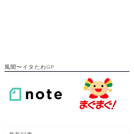
風聞〜イタたわGP