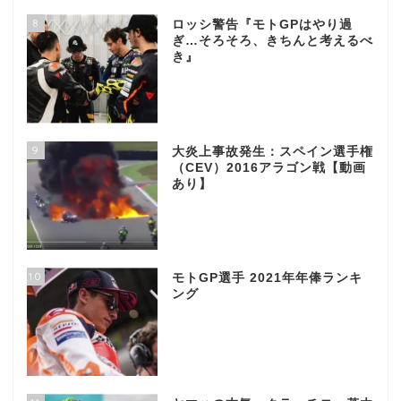
8
ロッシ警告『モトGPはやり過
ぎ…そろそろ、きちんと考えるべ
き』
9
大炎上事故発生：スペイン選手権
（CEV）2016アラゴン戦【動画
あり】
10
モトGP選手 2021年年俸ランキ
ング