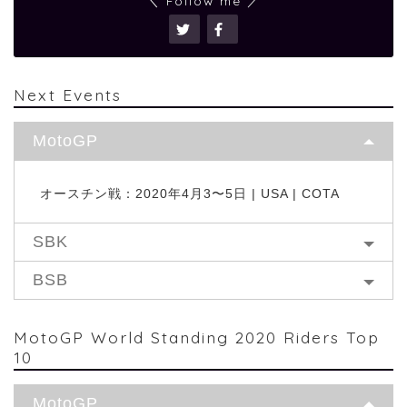
＼ Follow me ／
Next Events
MotoGP
オースチン戦：2020年4月3〜5日 | USA | COTA
SBK
BSB
MotoGP World Standing 2020 Riders Top
10
MotoGP