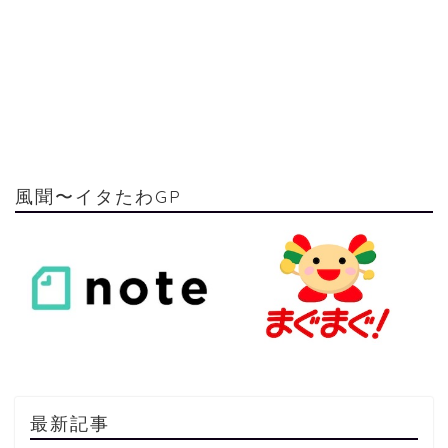
風聞〜イタたわGP
最新記事