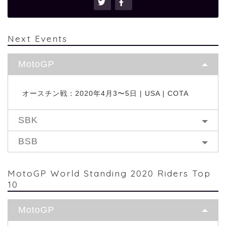
Next Events
MotoGP
オースチン戦：2020年4月3〜5日 | USA | COTA
SBK
BSB
MotoGP World Standing 2020 Riders Top
10
MotoGP