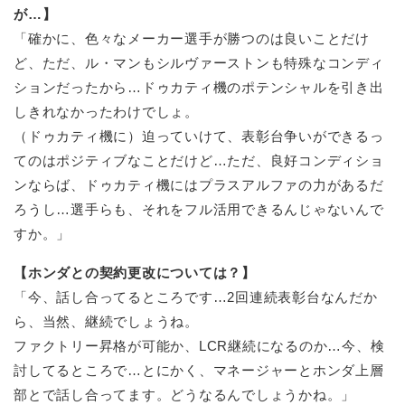
が…】
「確かに、色々なメーカー選手が勝つのは良いことだけ
ど、ただ、ル・マンもシルヴァーストンも特殊なコンディ
ションだったから…ドゥカティ機のポテンシャルを引き出
しきれなかったわけでしょ。
（ドゥカティ機に）迫っていけて、表彰台争いができるっ
てのはポジティブなことだけど…ただ、良好コンディショ
ンならば、ドゥカティ機にはプラスアルファの力があるだ
ろうし…選手らも、それをフル活用できるんじゃないんで
すか。」
【ホンダとの契約更改については？】
「今、話し合ってるところです…2回連続表彰台なんだか
ら、当然、継続でしょうね。
ファクトリー昇格が可能か、LCR継続になるのか…今、検
討してるところで…とにかく、マネージャーとホンダ上層
部とで話し合ってます。どうなるんでしょうかね。」