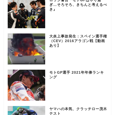
ロッシ警告『モトGPはやり過
ぎ…そろそろ、きちんと考えるべ
き』
9
大炎上事故発生：スペイン選手権
（CEV）2016アラゴン戦【動画
あり】
10
モトGP選手 2021年年俸ランキ
ング
11
ヤマハの本気、クラッチロー茂木
テスト