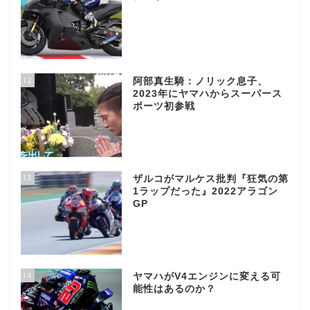
12
阿部真生騎：ノリック息子、
2023年にヤマハからスーパース
ポーツ初参戦
13
ザルコがマルケス批判『狂気の第
1ラップだった』2022アラゴン
GP
14
ヤマハがV4エンジンに変える可
能性はあるのか？