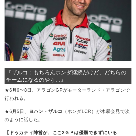
『ザルコ：もちろんホンダ継続だけど、どちらの
チームになるのやら…』
★6月6〜8日、アラゴンGPがモーターランド・アラゴンで
行われる。
★6月5日、
ヨハン・ザルコ
（ホンダLCR）が木曜会見で次
のように話した。
【ドゥカティ陣営が、ここ2ＧＰは優勝できずにいる