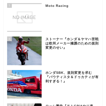
5
Moto Racing
6
ストーナー『ホンダ＆ヤマハ苦戦
は欧州メーカー擁護のための規則
変更のせい』
7
ホンダSBK、規則変更を求む
『バウティスタ＆ドゥカティが有
利すぎる！』
8