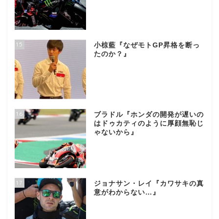
15
小椋藍『なぜモトGP昇格を断っ
たのか？』
16
ブラドル『ホンダの開発が遅いの
はドゥカティのように厚顔無恥じ
ゃないから』
17
ジョナサン・レイ『カワサキの真
意がわからない…』