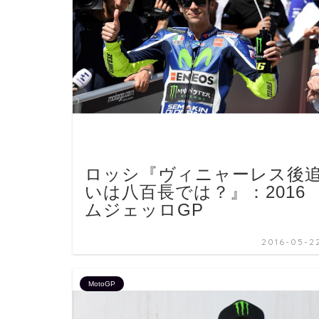
ロッシ『ヴィニャーレス後
いは八百長では？』：2016
ムジェッロGP
2016-05-2
MotoGP