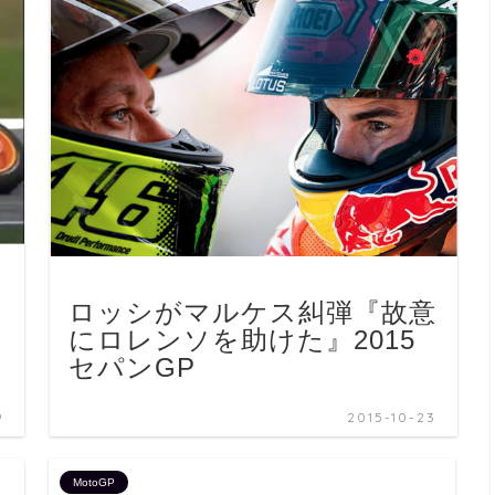
ロッシがマルケス糾弾『故意
にロレンソを助けた』2015
セパンGP
9
2015-10-23
MotoGP