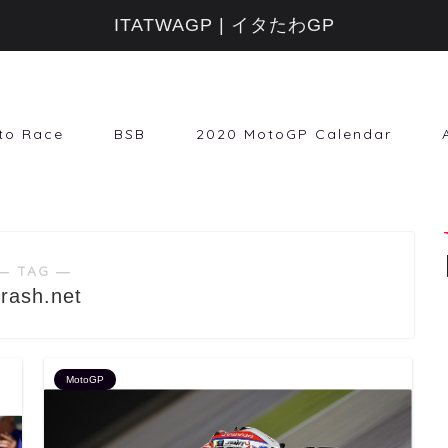
ITATWAGP | イタたわGP
to Race
BSB
2020 MotoGP Calendar
― TAG ―
rash.net
MotoGP