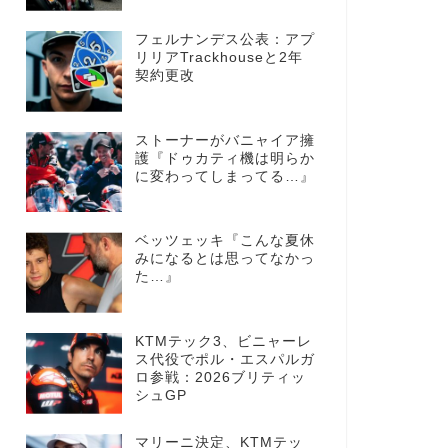
フェルナンデス公表：アプ
リリアTrackhouseと2年
契約更改
ストーナーがバニャイア擁
護『ドゥカティ機は明らか
に変わってしまってる…』
ベッツェッキ『こんな夏休
みになるとは思ってなかっ
た…』
KTMテック3、ビニャーレ
ス代役でポル・エスパルガ
ロ参戦：2026ブリティッ
シュGP
マリーニ決定、KTMテッ