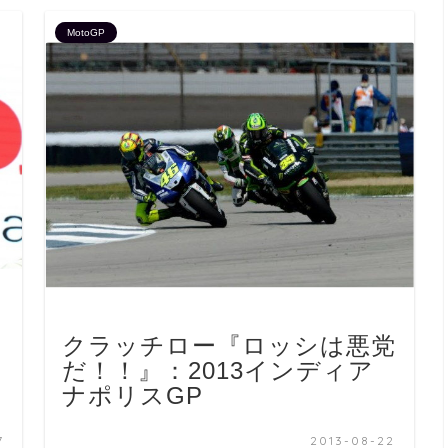
MotoGP
クラッチロー『ロッシは悪党
だ！！』：2013インディア
ナポリスGP
7
2013-08-22