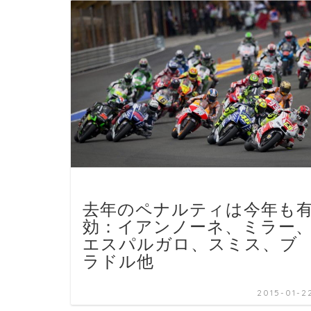
去年のペナルティは今年も
効：イアンノーネ、ミラー
エスパルガロ、スミス、ブ
ラドル他
2015-01-2