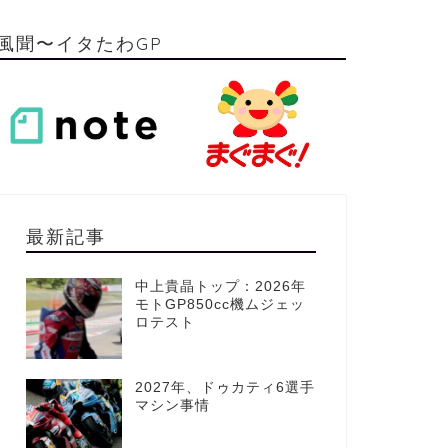
風聞〜イタたわGP
最新記事
中上貴晶トップ：2026年
モトGP850cc機ムジェッ
ロテスト
2027年、ドゥカティ6選手
マシン事情