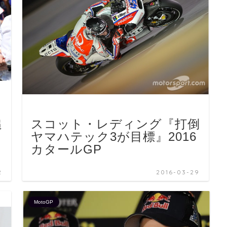
追
スコット・レディング『打倒
ヤマハテック3が目標』2016
カタールGP
2
2016-03-29
MotoGP