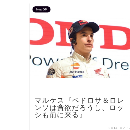
MotoGP
マルケス『ペドロサ＆ロレ
ンソは貪欲だろうし、ロッ
シも前に来る』
2014-02-1