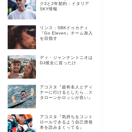
ク3と2年契約：イタリア
SKY情報
リンス：SBKドゥカティ
『Go Eleven』チーム加入
を目指す
ディ・ジャンナントニオは
DJ彼女に首ったけ
アコスタ『超有名人とディ
ナーに行けるとしたら…ス
タローンかロッシが良い』
アコスタ『気持ちをコント
ロールできるよう自己啓発
本を読みまくってる』