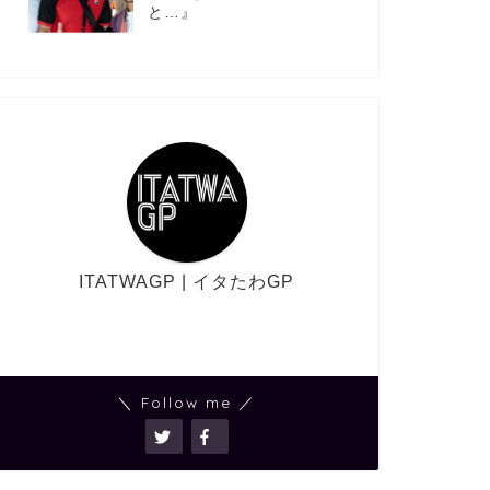
と…』
ITATWAGP | イタたわGP
＼ Follow me ／