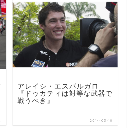
有
アレイシ・エスパルガロ
、
『ドゥカティは対等な武器で
戦うべき』
2
2014-03-18