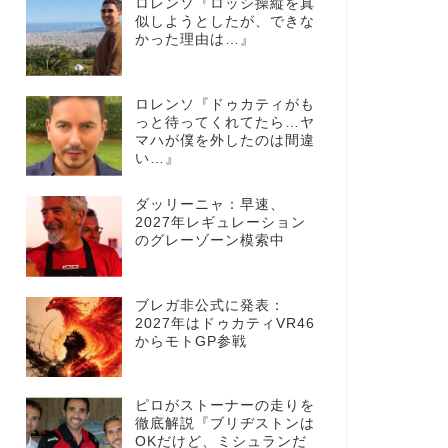
ロレンソ『ロッシ操縦を真
似しようとしたが、できな
かった理由は…』
ロレンソ『ドゥカティがも
っと待ってくれてたら…ヤ
マハが僕を外したのは間違
い…』
ダッリーニャ：早速、
2027年レギュレーション
のグレーゾーン模索中
ブレガ非公式に発表：
2027年はドゥカティVR46
からモトGP参戦
ピロがストーナーの走りを
徹底解説『ブリヂストンは
OKだけど、ミシュランだ