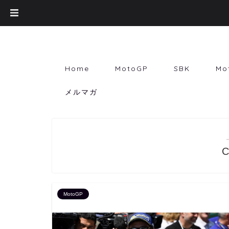
Home
MotoGP
SBK
Mo
メルマガ
C
MotoGP