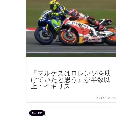
『マルケスはロレンソを助
けていたと思う』が半数以
上：イギリス
2015-12-2
MotoGP