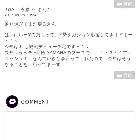
返信
The 毒多～
より:
2012-09-29 09:24
通り過ぎてまた戻るさん
はいはいーYの旗もって、Y勢をガシガシ応援してきますよー
＾＾ｖ
今年はJr.も観戦デビュー予定です＾＾ｖ
去年クラッチェ朗がYAMAHAのブースで１・２・３・４フィ
ニッシュ！ なんていきな事言ってくれたので、今年はそう
なることを、祈ってまーす。
返信
COMMENT