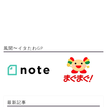
風聞〜イタたわGP
最新記事