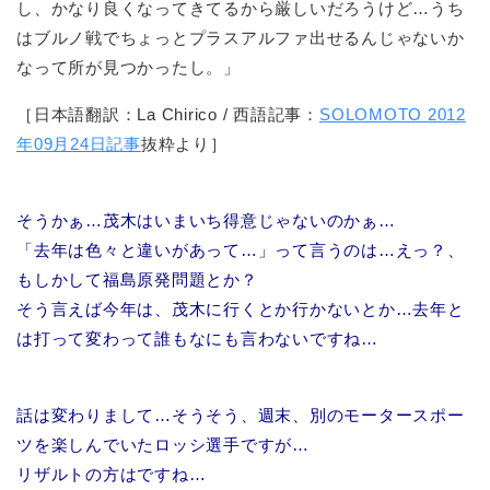
し、かなり良くなってきてるから厳しいだろうけど…うち
はブルノ戦でちょっとプラスアルファ出せるんじゃないか
なって所が見つかったし。」
［日本語翻訳：La Chirico / 西語記事：
SOLOMOTO 2012
年09月24日記事
抜粋より］
そうかぁ…茂木はいまいち得意じゃないのかぁ…
「去年は色々と違いがあって…」って言うのは…えっ？、
もしかして福島原発問題とか？
そう言えば今年は、茂木に行くとか行かないとか…去年と
は打って変わって誰もなにも言わないですね…
話は変わりまして…そうそう、週末、別のモータースポー
ツを楽しんでいたロッシ選手ですが…
リザルトの方はですね…