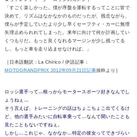
「すごく楽しかった。僕が序盤を運転するってことに皆で
決めて、リズムはなかなかのものだったが、残念ながら、
僕らが予定していたより少し早くセーフティ・カーに無理
矢理止められれてしまった。来年に向けて何か計画してい
くつもりだ。もっと良くなれるマージンが少し残ってる
し、もっと車を走り込ませなければ。」
［日本語翻訳：La Chirico / 伊語記事：
MOTOGRANDPRIX 2012年09月21日記事
抜粋より］
ロッシ選手って…根っからモータースポーツ好きなんでし
ょうねぇ…
そう言えば、トレーニングの話はちょこちょこ出てくるけ
ど、他の選手みたいに自転車乗って…なんて聞いたことも
見たこともないですねぇ。
しかし…これじゃ、なかなか…特定の彼女ってできづらい