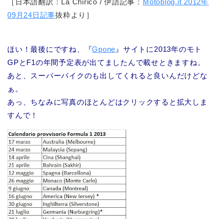
［日本語翻訳：La Chirico / 伊語記事：
Motoblog.it 2012年
09月24日記事
抜粋より］
ほい！最後にですね、『
Gpone
』サイトに2013年のモト
GPとF1の年間予定表が出てましたんで載せときますね。
あと、スーパーバイクのも出してくれると良いんだけどな
ぁ。
あっ、ちなみに写真のほとんどはクリックすると拡大しま
すんで！