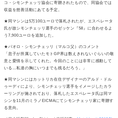
コ・シモンチェッリ協会に寄贈されたもので、同協会では
収益を慈善活動にあてる予定。
★同マシンは5万100ユーロで落札されたが、エスペレータ
氏が故シモンチェッリ選手のゼッケン『58』に合わせるよ
う7,900ユーロを追加した。
★パオロ・シモンチェッリ（マルコ父）のコメント
「息子が所属していたモトGP界は数えきれないぐらいの敬
意と愛情を示してくれた。今回のことには非常に感動して
いる…私達の胸にいつまでも残るだろう。」
★同マシンにはカットリカ在住デザイナーのアルド・ドル
ゥーディにより、シモンチェッリ選手をイメージしたカラ
ーリングが施されており、落札したエスペレータ氏は同マ
シンを11月のミラノEICMAにてシモンチェッリ家に寄贈す
る意向。