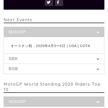
Next Events
MotoGP
オースチン戦：2020年4月3〜5日 | USA | COTA
SBK
BSB
MotoGP World Standing 2020 Riders Top
10
MotoGP