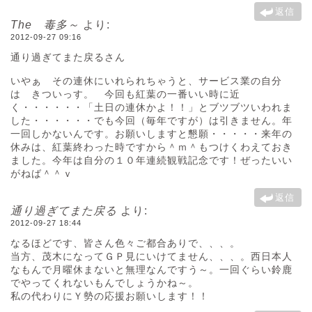
返信
The 毒多～
より:
2012-09-27 09:16
通り過ぎてまた戻るさん
いやぁ その連休にいれられちゃうと、サービス業の自分
は きついっす。 今回も紅葉の一番いい時に近
く・・・・・・「土日の連休かよ！！」とブツブツいわれま
した・・・・・・でも今回（毎年ですが）は引きません。年
一回しかないんです。お願いしますと懇願・・・・・来年の
休みは、紅葉終わった時ですから＾ｍ＾もつけくわえておき
ました。今年は自分の１０年連続観戦記念です！ぜったいい
がねば＾＾ｖ
返信
通り過ぎてまた戻る
より:
2012-09-27 18:44
なるほどです、皆さん色々ご都合ありで、、、。
当方、茂木になってＧＰ見にいけてません、、、。西日本人
なもんで月曜休まないと無理なんですう～。一回ぐらい鈴鹿
でやってくれないもんでしょうかね～。
私の代わりにＹ勢の応援お願いします！！