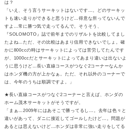
は？
「いえ、そう言うサーキットはないです…。どのサーキッ
トも速い走りができると思うけど…得意な所ってないんで
すよ…常に勝つ気で走ってるんで。そうそう、
『SOLOMOTO』誌で前年までのリザルトを比較してまし
たよね…ただ、その比較はあまり信用できないでしょ。確
かに800ccの時はサーキットによっては苦労してたんです
が、1000ccだとサーキットによってあまり違いは出ないよ
うに思うけど…長い直線コースがつなぐ2コーナーなんか
はホンダ機の方が上かなぁ。ただ、それ以外のコーナーで
は、今年のうちは順調ですよ。」
★長い直線コースがつなぐ2コーナーと言えば、ホンダの
ホーム茂木サーキットがそうですが。
「まぁ…2009年にはあそこで勝ってるし…。去年は色々と
違いがあって、ダニに接近してゴールしたけど…。問題が
あるとは思えないけど…ホンダは非常に強い走りをしてる