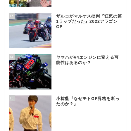
13
ザルコがマルケス批判『狂気の第
1ラップだった』2022アラゴン
GP
14
ヤマハがV4エンジンに変える可
能性はあるのか？
15
小椋藍『なぜモトGP昇格を断っ
たのか？』