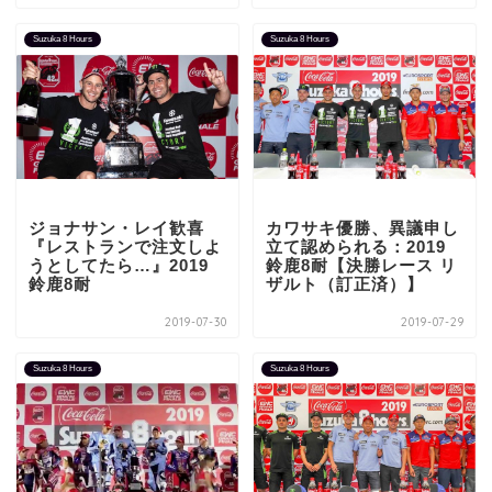
Suzuka 8 Hours
Suzuka 8 Hours
ジョナサン・レイ歓喜
カワサキ優勝、異議申し
『レストランで注文しよ
立て認められる：2019
うとしてたら…』2019
鈴鹿8耐【決勝レース リ
鈴鹿8耐
ザルト（訂正済）】
2019-07-30
2019-07-29
Suzuka 8 Hours
Suzuka 8 Hours