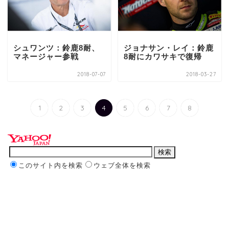
シュワンツ：鈴鹿8耐、
ジョナサン・レイ：鈴鹿
マネージャー参戦
8耐にカワサキで復帰
2018-07-07
2018-03-27
1
2
3
4
5
6
7
8
このサイト内を検索
ウェブ全体を検索