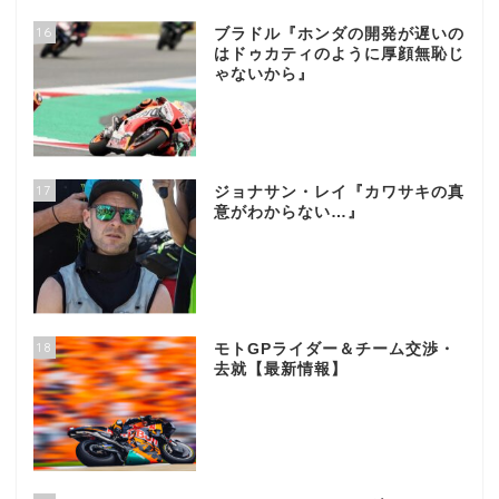
16
ブラドル『ホンダの開発が遅いの
はドゥカティのように厚顔無恥じ
ゃないから』
17
ジョナサン・レイ『カワサキの真
意がわからない…』
18
モトGPライダー＆チーム交渉・
去就【最新情報】