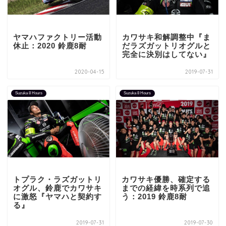
ヤマハファクトリー活動
カワサキ和解調整中『ま
休止：2020 鈴鹿8耐
だラズガットリオグルと
完全に決別はしてない』
2020-04-15
2019-07-31
Suzuka 8 Hours
Suzuka 8 Hours
トプラク・ラズガットリ
カワサキ優勝、確定する
オグル、鈴鹿でカワサキ
までの経緯を時系列で追
に激怒『ヤマハと契約す
う：2019 鈴鹿8耐
る』
2019-07-31
2019-07-30