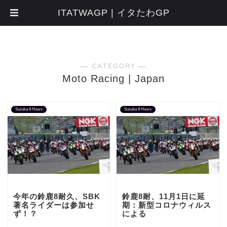
ITATWAGP | イタたわGP
― CATEGORY ―
Moto Racing | Japan
Suzuka 8 Hours
Suzuka 8 Hours
今年の鈴鹿8耐久、SBK
鈴鹿8耐、11月1日に延
著名ライダーは参加せ
期：新型コロナウィルス
ず！？
による