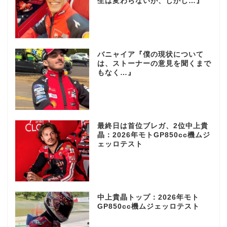
生は変わらないが、しかし…』
バニャイア『僕の現状について
は、ストーナーの意見を聞くまで
もなく…』
最終日は首位ブレガ、2位中上貴
晶：2026年モトGP850cc機ムジ
ェッロテスト
中上貴晶トップ：2026年モト
GP850cc機ムジェッロテスト