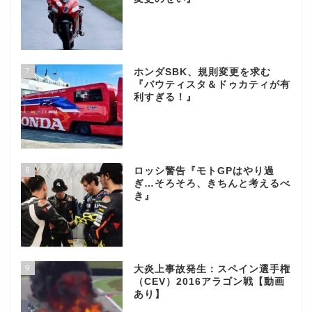
7
ホンダSBK、規則変更を求む
『バウティスタ＆ドゥカティが有
利すぎる！』
8
ロッシ警告『モトGPはやり過
ぎ…そろそろ、きちんと考えるべ
き』
9
大炎上事故発生：スペイン選手権
（CEV）2016アラゴン戦【動画
あり】