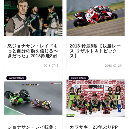
怒ジョナサン・レイ『も
2018 鈴鹿8耐【決勝レー
っと自分の勘を信じるべ
ス リザルト＆トピック
きだった』2018鈴鹿8耐
ス】
2018-07-31
2018-07-29
Suzuka 8 Hours
Suzuka 8 Hours
ジョナサン・レイ転倒：
カワサキ、23年ぶりPP