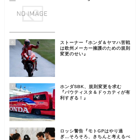
6
ストーナー『ホンダ＆ヤマハ苦戦
は欧州メーカー擁護のための規則
変更のせい』
7
ホンダSBK、規則変更を求む
『バウティスタ＆ドゥカティが有
利すぎる！』
8
ロッシ警告『モトGPはやり過
ぎ…そろそろ、きちんと考えるべ