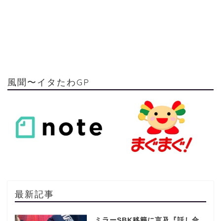
風聞〜イタたわGP
最新記事
ミラーSBK移籍に言及『話し合