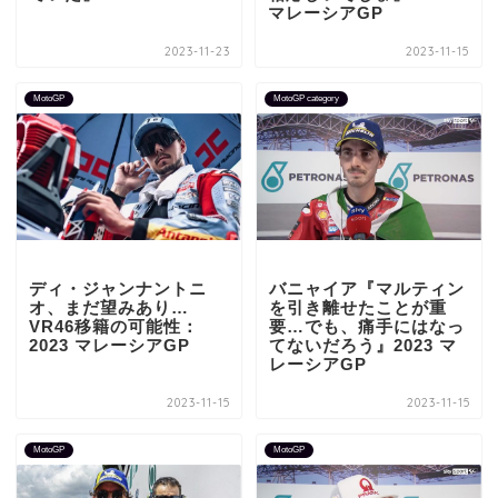
マレーシアGP
2023-11-23
2023-11-15
MotoGP
MotoGP category
ディ・ジャンナントニ
バニャイア『マルティン
オ、まだ望みあり…
を引き離せたことが重
VR46移籍の可能性：
要…でも、痛手にはなっ
2023 マレーシアGP
てないだろう』2023 マ
レーシアGP
2023-11-15
2023-11-15
MotoGP
MotoGP