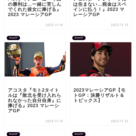
の勝利は…一緒に苦しん
は住まない…税金はスペ
でくれた彼女に捧げる』
インに払う！』2023 マ
2023 マレーシアGP
レーシアGP
2023-11-14
2023-11-13
MotoGP
MotoGP
アコスタ『モト2タイト
2023マレーシアGP【モ
ルは『敗北を受け入れら
トGP：決勝リザルト＆
れなかった自分自身』に
トピックス】
捧げる』2023 マレーシ
アGP
2023-11-13
2023-11-12
MotoGP
MotoGP