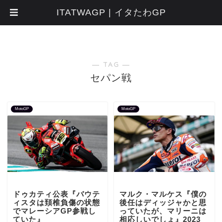
ITATWAGP | イタたわGP
― TAG ―
セパン戦
MotoGP
MotoGP
ドゥカティ公表『バウテ
マルク・マルケス『僕の
ィスタは頚椎負傷の状態
後任はディッジャかと思
でマレーシアGP参戦し
っていたが、マリーニは
ていた』
相応しいでしょ』2023