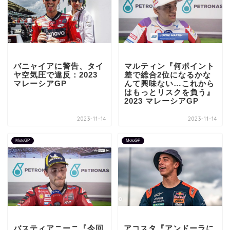
バニャイアに警告、タイ
マルティン『何ポイント
ヤ空気圧で違反：2023
差で総合2位になるかな
マレーシアGP
んて興味ない…これから
はもっとリスクを負う』
2023 マレーシアGP
2023-11-14
2023-11-14
MotoGP
MotoGP
バスティアニーニ『今回
アコスタ『アンドーラに