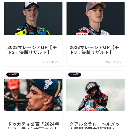
2023マレーシアGP【モ
2023マレーシアGP【モ
ト2：決勝リザルト】
ト3：決勝リザルト】
2023-11-12
2023-11-12
MotoGP
MotoGP
ドゥカティ公言『2024年
クアルタラロ、ヘルメッ
にマルティンがファクト
ト脱帽で罰金16万円：