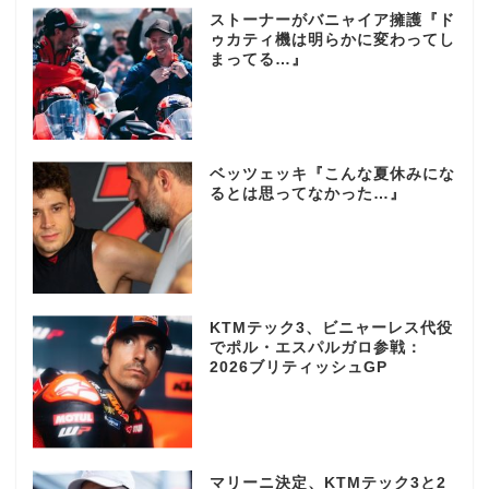
ストーナーがバニャイア擁護『ド
ゥカティ機は明らかに変わってし
まってる…』
ベッツェッキ『こんな夏休みにな
るとは思ってなかった…』
KTMテック3、ビニャーレス代役
でポル・エスパルガロ参戦：
2026ブリティッシュGP
マリーニ決定、KTMテック3と2