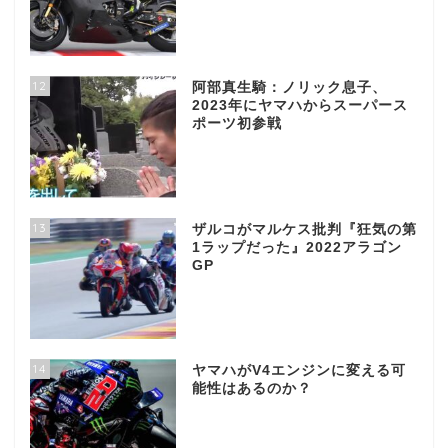
12
阿部真生騎：ノリック息子、
2023年にヤマハからスーパース
ポーツ初参戦
13
ザルコがマルケス批判『狂気の第
1ラップだった』2022アラゴン
GP
14
ヤマハがV4エンジンに変える可
能性はあるのか？