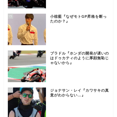
15
小椋藍『なぜモトGP昇格を断っ
たのか？』
16
ブラドル『ホンダの開発が遅いの
はドゥカティのように厚顔無恥じ
ゃないから』
17
ジョナサン・レイ『カワサキの真
意がわからない…』