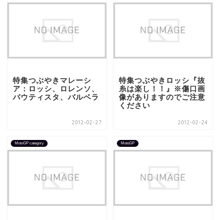
特集つぶやきマレーシ
特集つぶやきロッシ『抜
ア：ロッシ、ロレンソ、
糸は楽し！！』※傷口画
バウティスタ、バルベラ
像がありますのでご注意
ください
2012-02-27
2012-02-24
MotoGP category
MotoGP