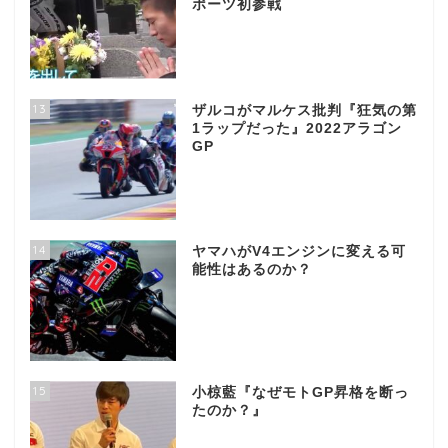
ポーツ初参戦
13
ザルコがマルケス批判『狂気の第
1ラップだった』2022アラゴン
GP
14
ヤマハがV4エンジンに変える可
能性はあるのか？
15
小椋藍『なぜモトGP昇格を断っ
たのか？』