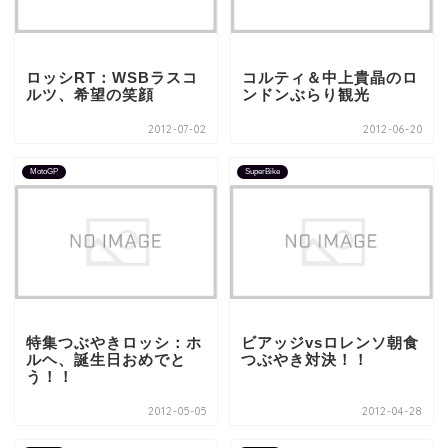
ロッシRT：WSBラスコ
コルティ＆中上貴晶のロ
ルツ、希望の笑顔
ンドンぶらり観光
2012-07-02
2012-06-20
MotoGP
SuperBike
特集つぶやきロッシ：ホ
ビアッジvsロレンソ朝食
ルヘ、誕生日おめでと
つぶやき対決！！
う！！
2012-05-05
2012-04-28