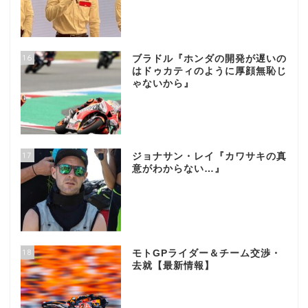
16
ブラドル『ホンダの開発が遅いの
はドゥカティのように厚顔無恥じ
ゃないから』
17
ジョナサン・レイ『カワサキの真
意がわからない…』
18
モトGPライダー＆チーム交渉・
去就【最新情報】