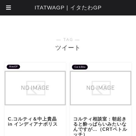
ITATWAGP | イタたわGP
― TAG ―
ツイート
MotoGP
Car＆Bike
C.コルティ＆中上貴晶
コルティ相談室：朝起き
in インディアナポリス
ると酔っぱらいみたいな
んですが…（CRTペトル
ッチ）