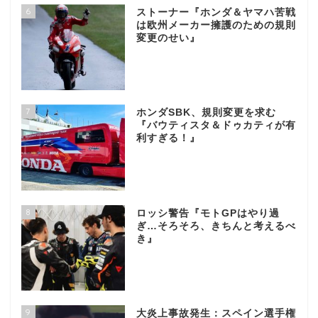
6
ストーナー『ホンダ＆ヤマハ苦戦
は欧州メーカー擁護のための規則
変更のせい』
7
ホンダSBK、規則変更を求む
『バウティスタ＆ドゥカティが有
利すぎる！』
8
ロッシ警告『モトGPはやり過
ぎ…そろそろ、きちんと考えるべ
き』
9
大炎上事故発生：スペイン選手権