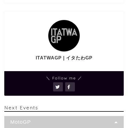
ITATWAGP | イタたわGP
＼ Follow me ／
Next Events
MotoGP