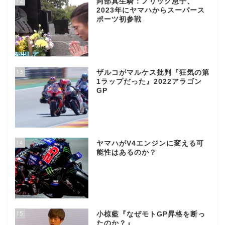
12
阿部真生騎：ノリック息子、
2023年にヤマハからスーパース
ポーツ初参戦
13
ザルコがマルケス批判『狂気の第
1ラップだった』2022アラゴン
GP
14
ヤマハがV4エンジンに変える可
能性はあるのか？
15
小椋藍『なぜモトGP昇格を断っ
たのか？』