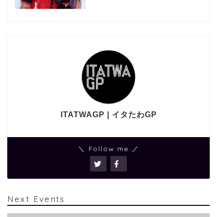
ITATWAGP | イタたわGP
＼ Follow me ／
Next Events