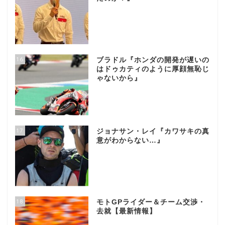
16
ブラドル『ホンダの開発が遅いの
はドゥカティのように厚顔無恥じ
ゃないから』
17
ジョナサン・レイ『カワサキの真
意がわからない…』
18
モトGPライダー＆チーム交渉・
去就【最新情報】