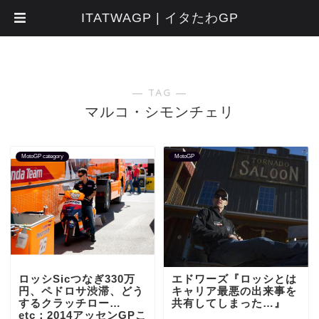
ITATWAGP | イタたわGP
― TAG ―
マルコ・シモンチェリ
MotoGP category
MotoGP
ロッシSicつなぎ330万
エドワーズ『ロッシとは
円、ペドロサ渋滞、どう
キャリア最悪の出来事を
するクラッチロー…
共有してしまった…』
etc：2014アッセンGPこ