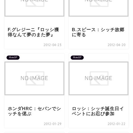
F.グレジーニ『ロッシ獲
B.スピース：シッチ故郷
得なんて夢のまた夢』
に寄る
2012-04-23
2012-04-20
MotoGP
MotoGP
ホンダHRC：セパンでシ
ロッシ：シッチ誕生日イ
ッチを偲ぶ
ベントにお忍び参加
2012-01-29
2012-01-22