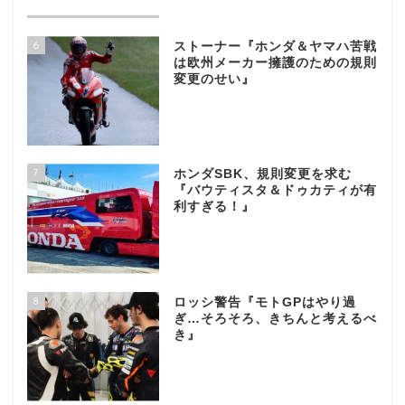
6
ストーナー『ホンダ＆ヤマハ苦戦
は欧州メーカー擁護のための規則
変更のせい』
7
ホンダSBK、規則変更を求む
『バウティスタ＆ドゥカティが有
利すぎる！』
8
ロッシ警告『モトGPはやり過
ぎ…そろそろ、きちんと考えるべ
き』