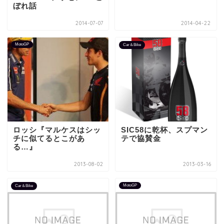
ぼれ話
2014-07-07
2014-04-22
MotoGP
Car＆Bike
ロッシ『マルケスはシッ
SIC58に乾杯、スプマン
チに似てるとこがあ
テで協賛金
る…』
2013-08-02
2013-03-16
MotoGP
Car＆Bike