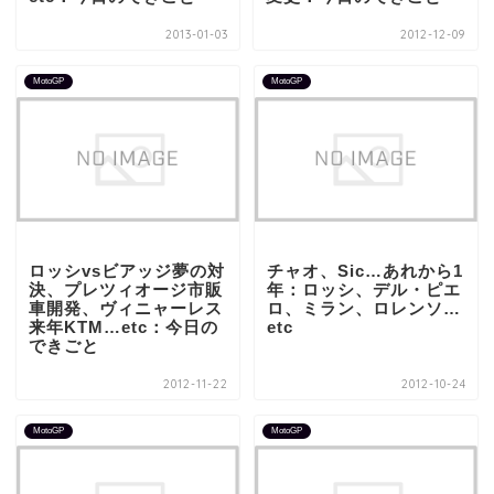
2013-01-03
2012-12-09
MotoGP
MotoGP
ロッシvsビアッジ夢の対
チャオ、Sic…あれから1
決、プレツィオージ市販
年：ロッシ、デル・ピエ
車開発、ヴィニャーレス
ロ、ミラン、ロレンソ…
来年KTM…etc：今日の
etc
できごと
2012-11-22
2012-10-24
MotoGP
MotoGP