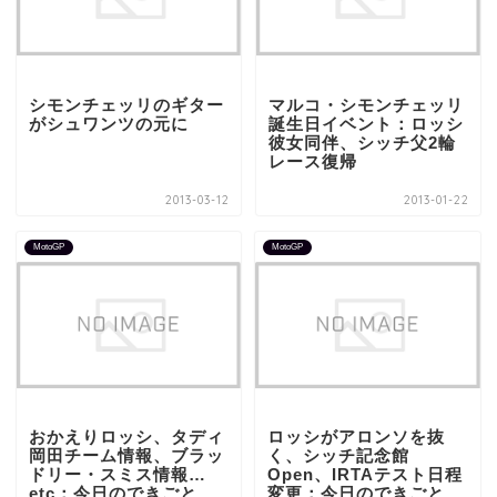
シモンチェッリのギター
マルコ・シモンチェッリ
がシュワンツの元に
誕生日イベント：ロッシ
彼女同伴、シッチ父2輪
レース復帰
2013-03-12
2013-01-22
MotoGP
MotoGP
おかえりロッシ、タディ
ロッシがアロンソを抜
岡田チーム情報、ブラッ
く、シッチ記念館
ドリー・スミス情報…
Open、IRTAテスト日程
etc：今日のできごと
変更：今日のできごと