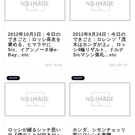
2012年10月1日：今日の
2012年9月24日：今日の
できごと：ロッシ長友を
できごと：ロレンソ『茂
褒める、ヒマラヤに
木はホンダが上』、ロッ
Sic、イアンノーネ珍e-
シ4輪リザルト、ドルナ
Bay…etc
Sicマシン落札…etc
2012-10-02
2012-09-25
MotoGP
MotoGP
ロッシが綴るシッチ思い
ホンダ、シモンチェッリ
出『僕のことが好きだっ
家にマシンを寄贈