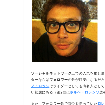
ソーシャルネットワーク
上での人気を推し量
ターならば
フォロワー
の数が目安になるだろ
ノ・ロッシ
はライダーとしても有名人として
い状態にある（第2位は
ホルヘ・ロレンソ
選
また、フォロワー数で首位を走っていた
ロレ