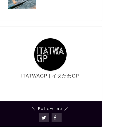
ITATWAGP | イタたわGP
＼ Follow me ／