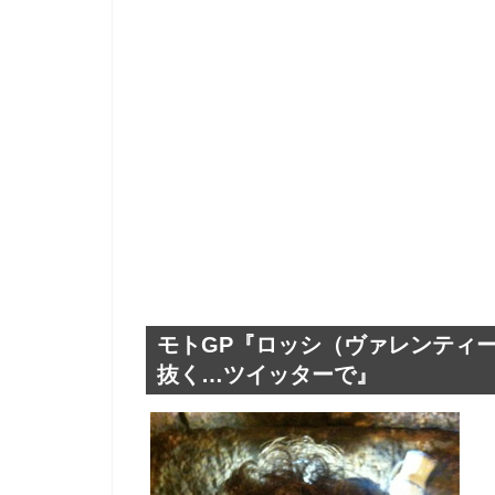
モトGP『ロッシ（ヴァレンティ
抜く…ツイッターで』