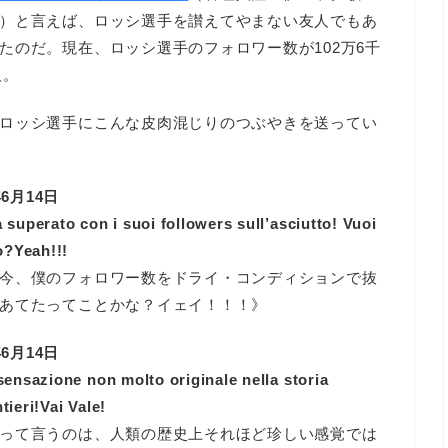
）と言えば、ロッシ選手を讃えてやまない友人でもあ
たのだ。現在、ロッシ選手のフォロワー数が102万6千
人。
ロッシ選手にこんな皮肉混じりのつぶやきを送ってい
 2012年6月14日
superato con i suoi followers sull’asciutto! Vuoi
o?Yeah!!!
今、僕のフォロワー数をドライ・コンディションで抜
あてたってことかな？イェイ！！！》
 2012年6月14日
ensazione non molto originale nella storia
ieri!Vai Vale!
って言うのは、人類の歴史上それほど珍しい感覚では