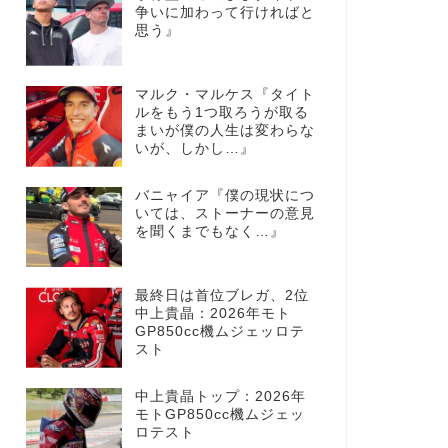
争いに加わって行ければと
思う』
マルク・マルケス『タイト
ルをもう1つ取ろうが取る
まいが僕の人生は変わらな
いが、しかし…』
バニャイア『僕の現状につ
いては、ストーナーの意見
を聞くまでもなく…』
最終日は首位ブレガ、2位
中上貴晶：2026年モト
GP850cc機ムジェッロテ
スト
中上貴晶トップ：2026年
モトGP850cc機ムジェッ
ロテスト