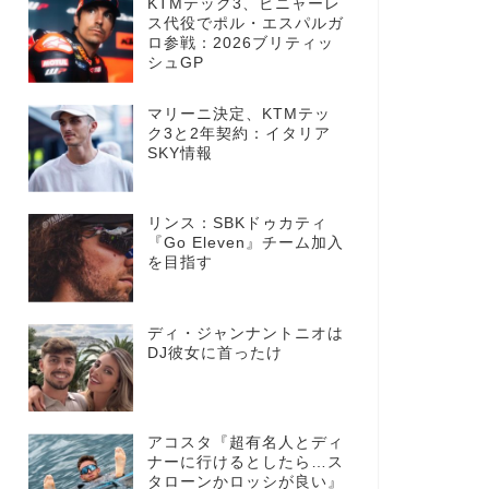
KTMテック3、ビニャーレ
ス代役でポル・エスパルガ
ロ参戦：2026ブリティッ
シュGP
マリーニ決定、KTMテッ
ク3と2年契約：イタリア
SKY情報
リンス：SBKドゥカティ
『Go Eleven』チーム加入
を目指す
ディ・ジャンナントニオは
DJ彼女に首ったけ
アコスタ『超有名人とディ
ナーに行けるとしたら…ス
タローンかロッシが良い』