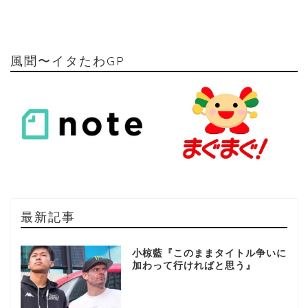
風聞〜イタたわGP
最新記事
小椋藍『このままタイトル争いに
加わって行ければと思う』