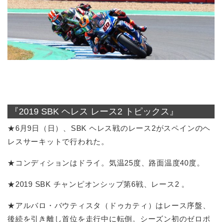
『2019 SBK ヘレス レース2 トピックス』
★6月9日（日）、SBK ヘレス戦のレース2がスペインのヘ
レスサーキットで行われた。
★コンディションはドライ。気温25度、路面温度40度。
★2019 SBK チャンピオンシップ第6戦、レース2 。
★アルバロ・バウティスタ（ドゥカティ）はレース序盤、
後続を引き離し首位を走行中に転倒。シーズン初のゼロポ