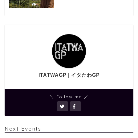
ITATWAGP | イタたわGP
＼ Follow me ／
Next Events