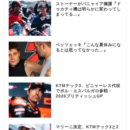
ストーナーがバニャイア擁護『ド
ゥカティ機は明らかに変わってし
まってる…』
ベッツェッキ『こんな夏休みにな
るとは思ってなかった…』
KTMテック3、ビニャーレス代役
でポル・エスパルガロ参戦：
2026ブリティッシュGP
マリーニ決定、KTMテック3と2