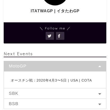
ITATWAGP | イタたわGP
＼ Follow me ／
Next Events
MotoGP
オースチン戦：2020年4月3〜5日 | USA | COTA
SBK
BSB