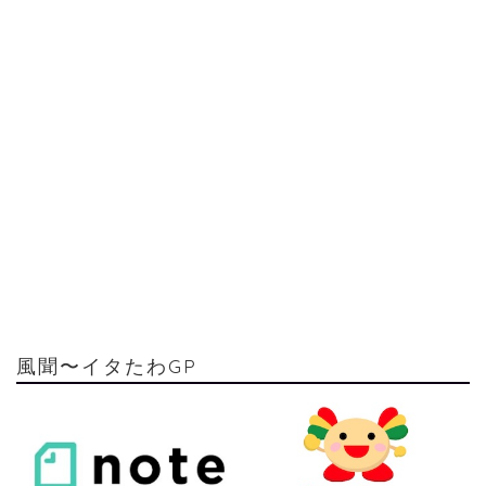
風聞〜イタたわGP