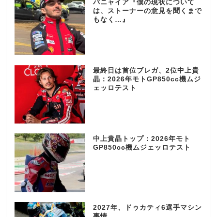
バニャイア『僕の現状について
は、ストーナーの意見を聞くまで
もなく…』
最終日は首位ブレガ、2位中上貴
晶：2026年モトGP850cc機ムジ
ェッロテスト
中上貴晶トップ：2026年モト
GP850cc機ムジェッロテスト
2027年、ドゥカティ6選手マシン
事情