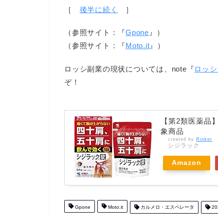
［
後半に続く
］
（参照サイト：『
Gpone
』）
（参照サイト：『
Moto.it
』）
ロッシ副業の現状については、note『
ロッシ
ぞ！
【第2類医薬品】
象商品
created by
Rinker
シジラック
Amazon
Gpone
Moto.it
カルメロ・エスペレータ
20