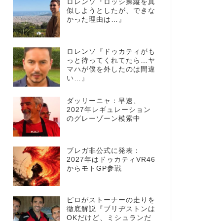
ロレンソ『ロッシ操縦を真
似しようとしたが、できな
かった理由は…』
ロレンソ『ドゥカティがも
っと待ってくれてたら…ヤ
マハが僕を外したのは間違
い…』
ダッリーニャ：早速、
2027年レギュレーション
のグレーゾーン模索中
ブレガ非公式に発表：
2027年はドゥカティVR46
からモトGP参戦
ピロがストーナーの走りを
徹底解説『ブリヂストンは
OKだけど、ミシュランだ