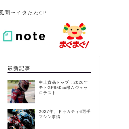
風聞〜イタたわGP
最新記事
中上貴晶トップ：2026年
モトGP850cc機ムジェッ
ロテスト
2027年、ドゥカティ6選手
マシン事情