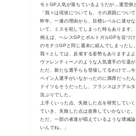
モトGP人気が落ちているようだが…運営側
「我々は現状についても、その原因について
昨年、一連の理由から、目標レベルに達せな
いて、ミスを犯してしまった時もあります。
例えば、ヘレスGPとポルトガルGPを近づ
のモナコGPと同じ週末に組んでしまったし
我々としては、反省する姿勢もありますよよ
ヴァレンティーノのような人気選手の引退が
ただ、新たな選手らも登場してるわけで…今
ペイン人選手がいなかったのに満席だったん
ドイツもそうだったし、フランスはクアルタ
況ぶりでした。
上手くいった点、失敗した点を研究していく
ていき、失敗した点は改善していかないと。
ただ、一部の者達が唱えているような壊滅論
いんでね。」