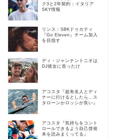
ク3と2年契約：イタリア
SKY情報
リンス：SBKドゥカティ
『Go Eleven』チーム加入
を目指す
ディ・ジャンナントニオは
DJ彼女に首ったけ
アコスタ『超有名人とディ
ナーに行けるとしたら…ス
タローンかロッシが良い』
アコスタ『気持ちをコント
ロールできるよう自己啓発
本を読みまくってる』