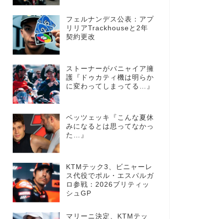
フェルナンデス公表：アプ
リリアTrackhouseと2年
契約更改
ストーナーがバニャイア擁
護『ドゥカティ機は明らか
に変わってしまってる…』
ベッツェッキ『こんな夏休
みになるとは思ってなかっ
た…』
KTMテック3、ビニャーレ
ス代役でポル・エスパルガ
ロ参戦：2026ブリティッ
シュGP
マリーニ決定、KTMテッ