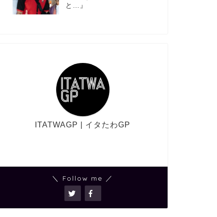
と…』
ITATWAGP | イタたわGP
＼ Follow me ／