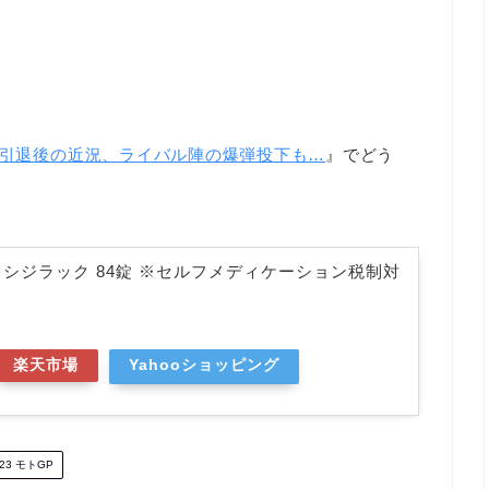
引退後の近況、ライバル陣の爆弾投下も…
』でどう
シジラック 84錠 ※セルフメディケーション税制対
楽天市場
Yahooショッピング
23 モトGP