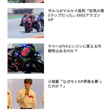
13
ザルコがマルケス批判『狂気の第
1ラップだった』2022アラゴン
GP
14
ヤマハがV4エンジンに変える可
能性はあるのか？
15
小椋藍『なぜモトGP昇格を断っ
たのか？』