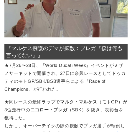
『マルケス擁護のデマが拡散：ブレガ『僕は何も
言ってない』』
★7月26〜28日、『World Ducati Week』イベントがミザ
ノサーキットで開催され、27日に余興レースとしてドゥカ
ティのモトGP/SBK/BSB選手らによる『Race of
Champions』が行われた。
★同レースの最終ラップで
マルク・マルケス
（モトGP）が
3位走行中の
ニコロー・ブレガ
（SBK）を抜き、表彰台を
獲得した。
しかし、オーバーテイクの際の接触でブレガ選手が転倒し