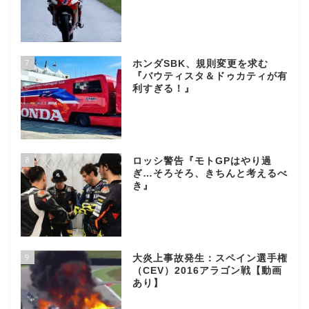
7
ホンダSBK、規則変更を求む
『バウティスタ＆ドゥカティが有
利すぎる！』
8
ロッシ警告『モトGPはやり過
ぎ…そろそろ、きちんと考えるべ
き』
9
大炎上事故発生：スペイン選手権
（CEV）2016アラゴン戦【動画
あり】