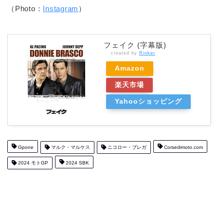
（Photo：
Instagram
）
フェイク (字幕版)
created by
Rinker
Amazon
楽天市場
Yahooショッピング
Gpone
マルク・マルケス
ニコロー・ブレガ
Corsedimoto.com
2024 モトGP
2024 SBK