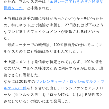
たため、マルケス選手は『
余興レースで行き過ぎた軽率な
操縦をした
』と非難された。
★当初は両選手の間に接触があったかどうか不明だったた
め、特にネット上で議論が沸騰し、27日夜には以下のよう
なブレガ選手のフェイクコメントが拡散されるほどだっ
た。
「最終コーナーでの転倒は、100％僕自身のせいで…（マ
ルケスとの間に）接触はありませんでした。」
★上記コメントは発信者が特定されておらず、100％捏造
なのだが、マルケス擁護のために利用する者が出始め、議
論はさらに過熱した。
なかには2015年の
ヴァレンティーノ・ロッシvsマルク・マ
ルケスの一件
を引き合いに出し、ロッシファンとアンチロ
ッシ（※マルケス選手を『ロッシ時代』における犠牲者と
みなしている）の戦いにまで発展した。