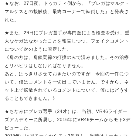
★なお、27日夜、ドゥカティ側から、『ブレガはマルク・
マルケスとの接触後、最終コーナーで転倒した』と発表さ
れた。
★また、29日にブレガ選手が専門医による検査を受け、重
大なケガはなかったことを報告しつつ、フェイクコメント
について次のように否定した。
《肩の方は、肩鎖関節の打撲のみで済みました。その治療
とリハビリはしなければなりません。
あと、はっきりさせておきたいのですが…今回の一件につ
いて、僕はコメントを一切出していません。ですから、ネ
ット上で拡散されているコメントについて、僕にはどうす
ることもできません。》
★ちなみにブレガ選手（24才）は、当初、VR46ライダー
ズアカデミーに所属し、2016年にVR46チームからモト3デ
ビューした。
2019年には同チームからモト2昇格し、当時はルーカ・マ