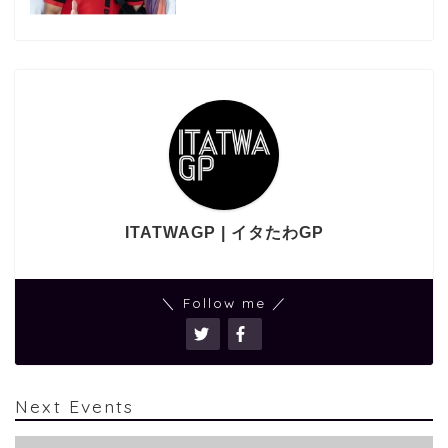
ITATWAGP | イタたわGP
＼ Follow me ／
Next Events