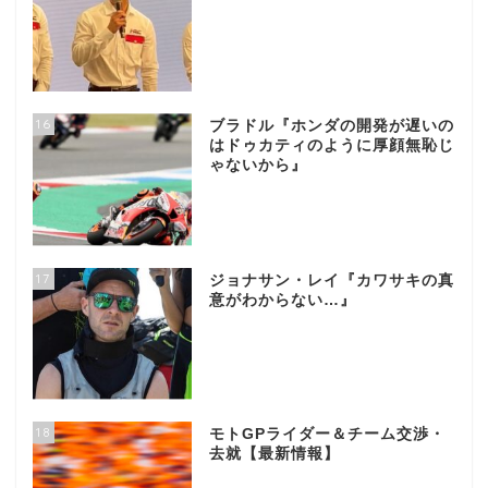
16
ブラドル『ホンダの開発が遅いの
はドゥカティのように厚顔無恥じ
ゃないから』
17
ジョナサン・レイ『カワサキの真
意がわからない…』
18
モトGPライダー＆チーム交渉・
去就【最新情報】