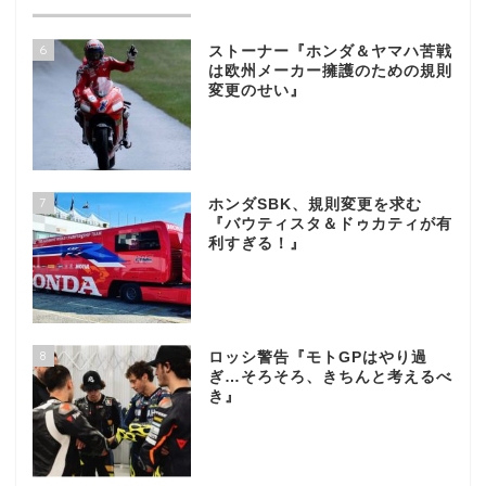
6
ストーナー『ホンダ＆ヤマハ苦戦
は欧州メーカー擁護のための規則
変更のせい』
7
ホンダSBK、規則変更を求む
『バウティスタ＆ドゥカティが有
利すぎる！』
8
ロッシ警告『モトGPはやり過
ぎ…そろそろ、きちんと考えるべ
き』