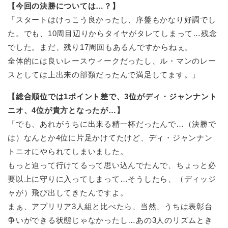
【今回の決勝については…？】
「スタートはけっこう良かったし、序盤もかなり好調でし
た。でも、10周目辺りからタイヤがタレてしまって…残念
でした。まだ、残り17周回もあるんですからねぇ。
全体的には良いレースウィークだったし、ル・マンのレー
スとしては上出来の部類だったんで満足してます。」
【総合順位では1ポイント差で、3位がディ・ジャンナント
ニオ、4位が貴方となったが…】
「でも、あれがうちに出来る精一杯だったんで…（決勝で
は）なんとか4位に片足かけてたけど、ディ・ジャンナン
トニオにやられてしまいました。
もっと迫って行けてるって思い込んでたんで、ちょっと必
要以上に守りに入ってしまって…そうしたら、（ディッジ
ャが）飛び出してきたんですよ。
まぁ、アプリリア3人組と比べたら、当然、うちは表彰台
争いができる状態じゃなかったし…あの3人のリズムとき