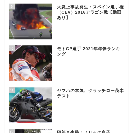
9
大炎上事故発生：スペイン選手権
（CEV）2016アラゴン戦【動画
あり】
10
モトGP選手 2021年年俸ランキ
ング
11
ヤマハの本気、クラッチロー茂木
テスト
12
阿部真生騎：ノリック息子、