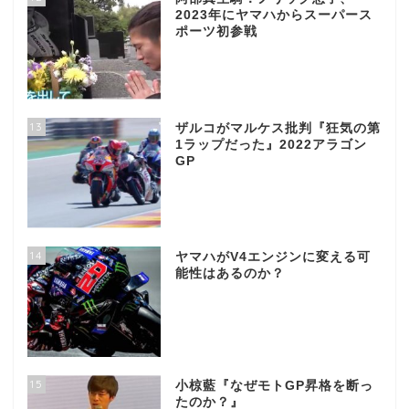
2023年にヤマハからスーパース
ポーツ初参戦
13
ザルコがマルケス批判『狂気の第
1ラップだった』2022アラゴン
GP
14
ヤマハがV4エンジンに変える可
能性はあるのか？
15
小椋藍『なぜモトGP昇格を断っ
たのか？』