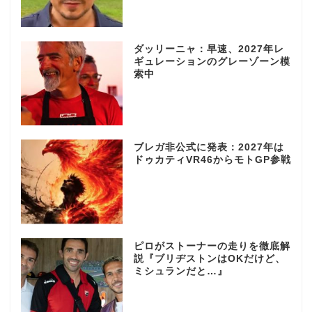
ダッリーニャ：早速、2027年レ
ギュレーションのグレーゾーン模
索中
ブレガ非公式に発表：2027年は
ドゥカティVR46からモトGP参戦
ピロがストーナーの走りを徹底解
説『ブリヂストンはOKだけど、
ミシュランだと…』