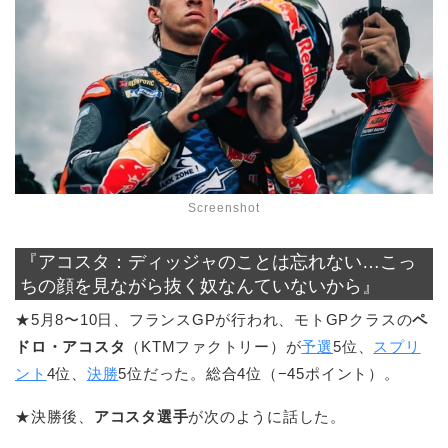
Screenshot
『アコスタ：ディッジャのことは忘れない…こっ
ちの顔を見ながら抜く奴なんていないから』
★5月8〜10日、フランスGPが行われ、モトGPクラスの
ペ
ドロ・アコスタ
（KTMファクトリー）が
予選
5位、
スプリ
ント
4位、
決勝
5位だった。総合4位（−45ポイント）。
★決勝後、
アコスタ選手
が次のように話した。