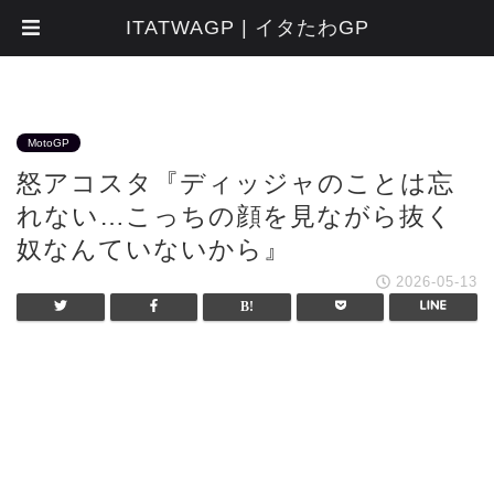
ITATWAGP | イタたわGP
MotoGP
怒アコスタ『ディッジャのことは忘
れない…こっちの顔を見ながら抜く
奴なんていないから』
2026-05-13