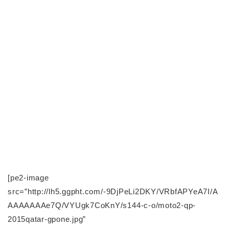
[pe2-image
src=”http://lh5.ggpht.com/-9DjPeLi2DKY/VRbfAPYeA7I/A
AAAAAAAe7Q/VYUgk7CoKnY/s144-c-o/moto2-qp-
2015qatar-gpone.jpg”