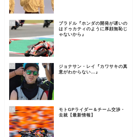
16
ブラドル『ホンダの開発が遅いの
はドゥカティのように厚顔無恥じ
ゃないから』
17
ジョナサン・レイ『カワサキの真
意がわからない…』
18
モトGPライダー＆チーム交渉・
去就【最新情報】