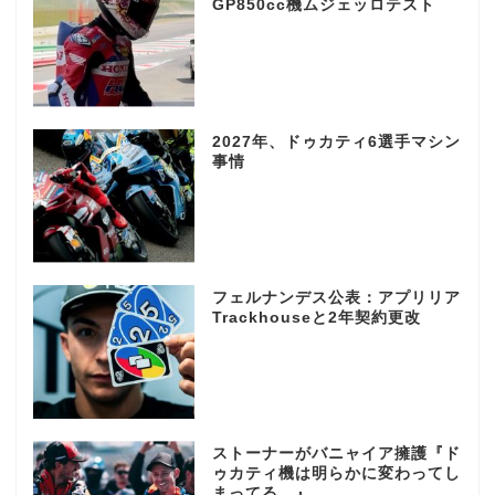
GP850cc機ムジェッロテスト
2027年、ドゥカティ6選手マシン
事情
フェルナンデス公表：アプリリア
Trackhouseと2年契約更改
ストーナーがバニャイア擁護『ド
ゥカティ機は明らかに変わってし
まってる…』