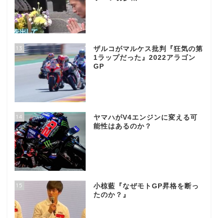
13
ザルコがマルケス批判『狂気の第
1ラップだった』2022アラゴン
GP
14
ヤマハがV4エンジンに変える可
能性はあるのか？
15
小椋藍『なぜモトGP昇格を断っ
たのか？』