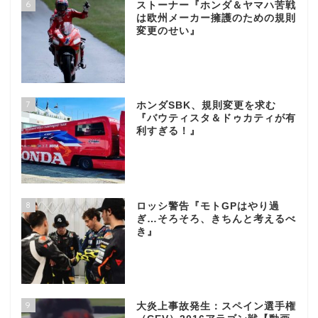
6
ストーナー『ホンダ＆ヤマハ苦戦
は欧州メーカー擁護のための規則
変更のせい』
7
ホンダSBK、規則変更を求む
『バウティスタ＆ドゥカティが有
利すぎる！』
8
ロッシ警告『モトGPはやり過
ぎ…そろそろ、きちんと考えるべ
き』
9
大炎上事故発生：スペイン選手権