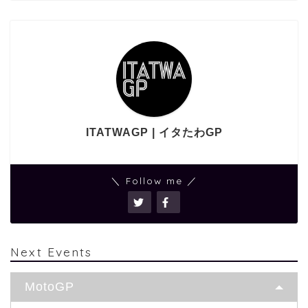
ITATWAGP | イタたわGP
＼ Follow me ／
Next Events
MotoGP