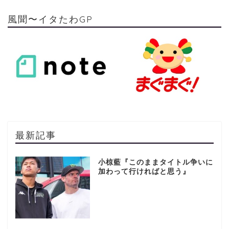
風聞〜イタたわGP
最新記事
小椋藍『このままタイトル争いに
加わって行ければと思う』