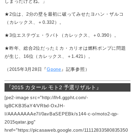
しまったけどね。」
★2位は、2分の壁を最初に破ってみせたヨハン・ザルコ
（カレックス、＋0.332）。
★3位エステヴェ・ラバト（カレックス、＋0.390）。
★昨年、総合2位だったミカ・カリオは燃料ポンプに問題
が生じ、16位（カレックス、＋1.421）。
（2015年3月28日『
Gpone
』記事参照）
『2015 カタール モト2 予選リザルト』
[pe2-image src=”http://lh4.ggpht.com/-
lgBCKB35aY4/VRbd-OxJH-
I/AAAAAAAAe7I/0avBaSEPEBk/s144-c-o/moto2-qp-
2015qatar.jpg”
href=”https://picasaweb.google.com/11112833580835350