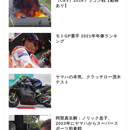
（CEV）2016アラゴン戦【動画
あり】
10
モトGP選手 2021年年俸ランキ
ング
11
ヤマハの本気、クラッチロー茂木
テスト
12
阿部真生騎：ノリック息子、
2023年にヤマハからスーパース
ポーツ初参戦