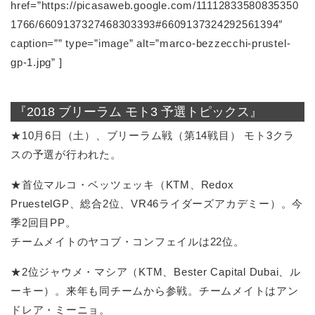
href=”https://picasaweb.google.com/11112833580835350
1766/6609137327468303393#6609137324292561394″
caption=”” type=”image” alt=”marco-bezzecchi-prustel-
gp-1.jpg” ]
『2018 ブリーラム モト3 予選トピックス』
★10月6日（土）、ブリーラム戦（第14戦目） モト3クラ
スの予選が行われた。
★首位マルコ・ベッツェッキ（KTM、Redox
PruestelGP、総合2位、VR46ライダーズアカデミー）。今
季2回目PP。
チームメイトのヤコブ・コンフェイルは22位。
★2位ジャウメ・マシア（KTM、Bester Capital Dubai、ル
ーキー）。来年も同チームから参戦。チームメイトはアン
ドレア・ミーニョ。