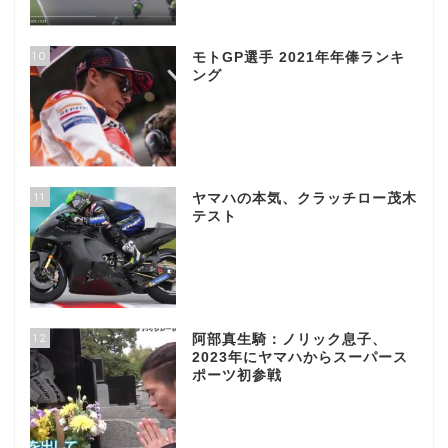
10
モトGP選手 2021年年俸ランキ
ング
11
ヤマハの本気、クラッチロー茂木
テスト
12
阿部真生騎：ノリック息子、
2023年にヤマハからスーパース
ポーツ初参戦