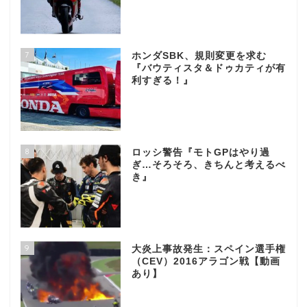
7
ホンダSBK、規則変更を求む
『バウティスタ＆ドゥカティが有
利すぎる！』
8
ロッシ警告『モトGPはやり過
ぎ…そろそろ、きちんと考えるべ
き』
9
大炎上事故発生：スペイン選手権
（CEV）2016アラゴン戦【動画
あり】