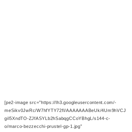
[pe2-image src=”https://lh3.googleusercontent.com/-
meSikv0JwRc/W7hfYTY72fI/AAAAAAABeUk/4Um9hVCJ
giI5XndTO-ZJfASYLb2hSabqgCCoYBhgL/s144-c-
o/marco-bezzecchi-prustel-gp-1.jpg”