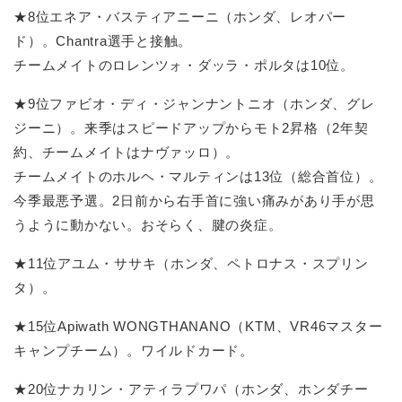
★8位エネア・バスティアニーニ（ホンダ、レオパー
ド）。Chantra選手と接触。
チームメイトのロレンツォ・ダッラ・ポルタは10位。
★9位ファビオ・ディ・ジャンナントニオ（ホンダ、グレ
ジーニ）。来季はスピードアップからモト2昇格（2年契
約、チームメイトはナヴァッロ）。
チームメイトのホルヘ・マルティンは13位（総合首位）。
今季最悪予選。2日前から右手首に強い痛みがあり手が思
うように動かない。おそらく、腱の炎症。
★11位アユム・ササキ（ホンダ、ペトロナス・スプリン
タ）。
★15位Apiwath WONGTHANANO（KTM、VR46マスター
キャンプチーム）。ワイルドカード。
★20位ナカリン・アティラプワパ（ホンダ、ホンダチー