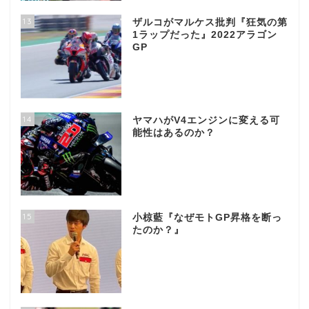
13
ザルコがマルケス批判『狂気の第
1ラップだった』2022アラゴン
GP
14
ヤマハがV4エンジンに変える可
能性はあるのか？
15
小椋藍『なぜモトGP昇格を断っ
たのか？』