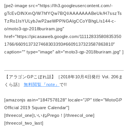
[pe2-image src=”https://lh3.googleusercontent.com/-
gTcEvDlNXmQ/W7hfYQw7BQI/AAAAAAABeUk/H7sszTs
TzRo1IsYULybJwP2aeWPPNGAlgCCoYBhgL/s144-c-
o/moto3-qp-2018buriram.jpg”
href=”https://picasaweb.google.com/11112833580835350
1766/6609137327468303393#6609137323587863810″
caption=”” type=”image” alt=”moto3-qp-2018buriram.jpg” ]
【アラゴンGPこぼれ話】［2018年10月4日発行 Vol. 206ま
くら話］
無料閲覧『note』
で!!
[amazonjs asin=”1847578128″ locale=”JP” title=”MotoGP
Official 2019 Square Calendar”]
[threecol_one]いいねPrego！[/threecol_one]
[threecol_two_last]