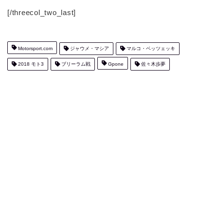
[/threecol_two_last]
Motorsport.com
ジャウメ・マシア
マルコ・ベッツェッキ
2018 モト3
ブリーラム戦
Gpone
佐々木歩夢