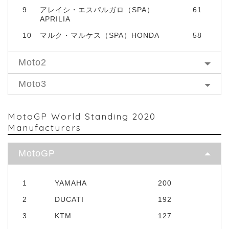
9
アレイシ・エスパルガロ（SPA）
61
APRILIA
10
マルク・マルケス（SPA）HONDA
58
Moto2
Moto3
MotoGP World Standing 2020
Manufacturers
MotoGP
1
YAMAHA
200
2
DUCATI
192
3
KTM
127