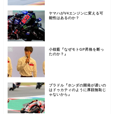
14
ヤマハがV4エンジンに変える可
能性はあるのか？
15
小椋藍『なぜモトGP昇格を断っ
たのか？』
16
ブラドル『ホンダの開発が遅いの
はドゥカティのように厚顔無恥じ
ゃないから』