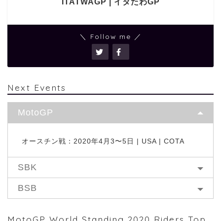
ITATWAGP | イタたわGP
＼ Follow me ／
Next Events
MotoGP
オースチン戦：2020年4月3〜5日 | USA | COTA
SBK
BSB
MotoGP World Standing 2020 Riders Top