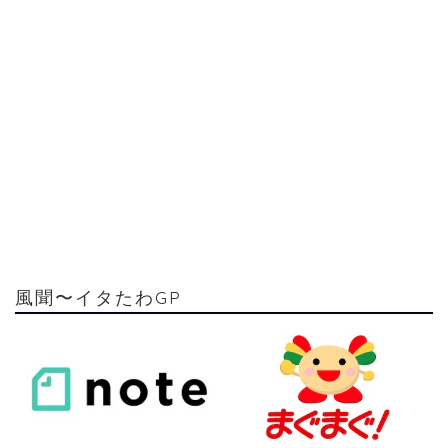
風聞〜イタたわGP