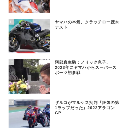
11
ヤマハの本気、クラッチロー茂木
テスト
12
阿部真生騎：ノリック息子、
2023年にヤマハからスーパース
ポーツ初参戦
13
ザルコがマルケス批判『狂気の第
1ラップだった』2022アラゴン
GP