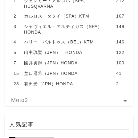
1
ジェレミー・アルコバ（SPA）
212
HUSQVARNA
2
カルロス・タタイ（SPA）KTM
167
3
シャヴィエル・アルティガス（SPA）
149
HONDA
4
バリー・バルトゥス（BEL）KTM
146
5
山中琉聖（JPN） HONDA
122
7
國井勇輝（JPN）HONDA
100
15
埜口遥希（JPN）HONDA
41
28
有田光（JPN）HONDA
2
Moto2
人気記事