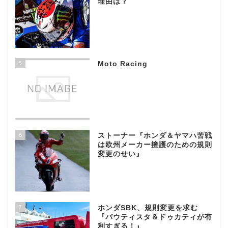
理由は？
5
Moto Racing
6
ストーナー『ホンダ＆ヤマハ苦戦
は欧州メーカー擁護のための規則
変更のせい』
7
ホンダSBK、規則変更を求む
『バウティスタ＆ドゥカティが有
利すぎる！』