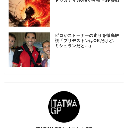
ドゥカティVR46からモトGP参戦
ピロがストーナーの走りを徹底解
説『ブリヂストンはOKだけど、
ミシュランだと…』