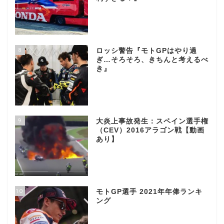
8
ロッシ警告『モトGPはやり過
ぎ…そろそろ、きちんと考えるべ
き』
9
大炎上事故発生：スペイン選手権
（CEV）2016アラゴン戦【動画
あり】
10
モトGP選手 2021年年俸ランキ
ング