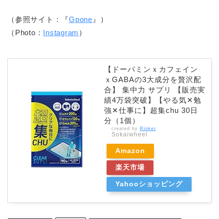
（参照サイト：『
Gpone
』）
（Photo：
Instagram
）
【ドーパミンｘカフェイン
ｘGABAの3大成分を贅沢配
合】 集中力 サプリ 【販売実
績4万袋突破】【やる気✕勉
強✕仕事に】超集chu 30日
分（1個）
created by
Rinker
Sokaiwheel
Amazon
楽天市場
Yahooショッピング