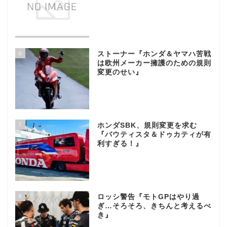
6
ストーナー『ホンダ＆ヤマハ苦戦
は欧州メーカー擁護のための規則
変更のせい』
7
ホンダSBK、規則変更を求む
『バウティスタ＆ドゥカティが有
利すぎる！』
8
ロッシ警告『モトGPはやり過
ぎ…そろそろ、きちんと考えるべ
き』