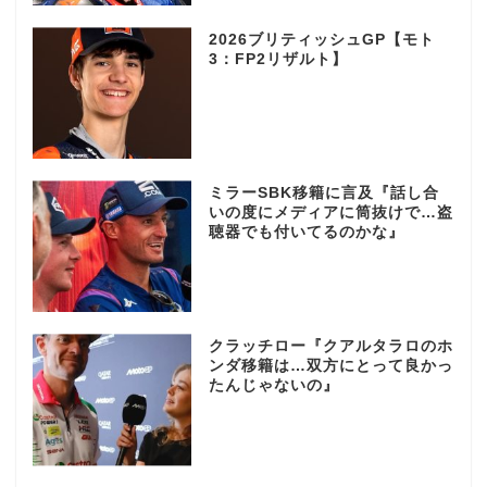
2026ブリティッシュGP【モト
3：FP2リザルト】
ミラーSBK移籍に言及『話し合
いの度にメディアに筒抜けで…盗
聴器でも付いてるのかな』
クラッチロー『クアルタラロのホ
ンダ移籍は…双方にとって良かっ
たんじゃないの』