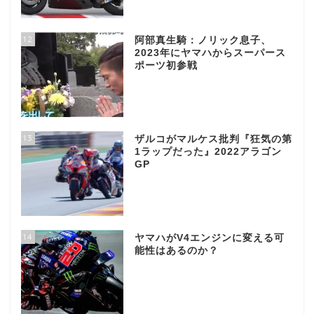
12
阿部真生騎：ノリック息子、
2023年にヤマハからスーパース
ポーツ初参戦
13
ザルコがマルケス批判『狂気の第
1ラップだった』2022アラゴン
GP
14
ヤマハがV4エンジンに変える可
能性はあるのか？