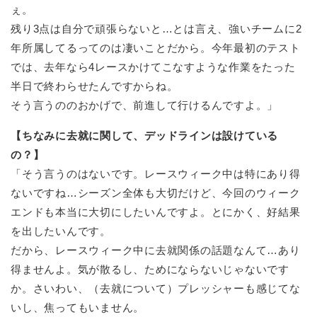
ぇ。
残り3点は自分で頑張らないと…とは言え、強いチームに2
年所属してるってのは凄いことだから。今年最初のテスト
では、去年なら4レースかけてこなすような作業をたった
半日で終わらせたんですからね。
そう言うののおかげで、前進して行けるんですよ。」
【ちなみに去就に関して、デッドラインは設けている
の？】
「そう言うのはないです。レースウィーク中は特にあり得
ないですね…シーズン全体も大切だけど、今回のウィーク
エンドも本当に大切にしたいんですよ。とにかく、好結果
を出したいんです。
だから、レースウィーク中に去就関係の話題なんて…あり
得ませんよ。気が散るし、ためにならないじゃないです
か。さいわい、（去就について）プレッシャーも感じてな
いし、焦ってもいません。