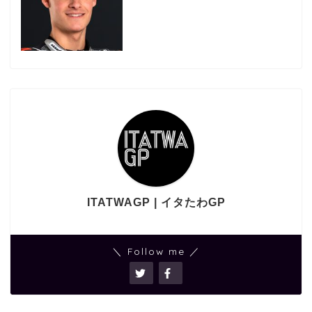
ITATWAGP | イタたわGP
＼ Follow me ／