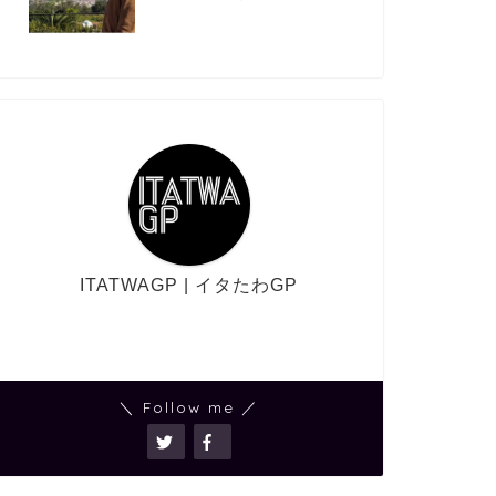
ITATWAGP | イタたわGP
＼ Follow me ／