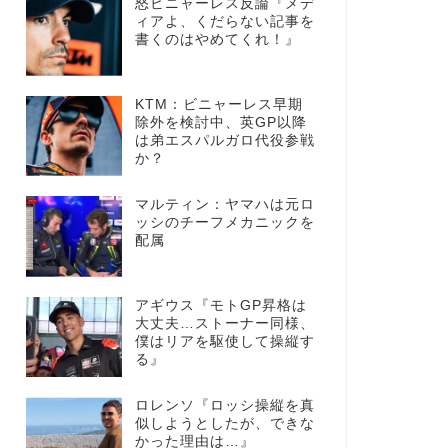
怒ビニャーレス反論『メデ
ィアよ、くだらない記事を
書くのはやめてくれ！』
KTM：ビニャーレス早期
除外を検討中、英GP以降
は弟エスパルガロ代役参戦
か？
マルティン：ヤマハは元ロ
ッシのチーフメカニックを
配属
アギウス『モトGP昇格は
大丈夫…ストーナー同様、
僕はリアを駆使して操縦す
る』
ロレンソ『ロッシ操縦を真
似しようとしたが、できな
かった理由は…』