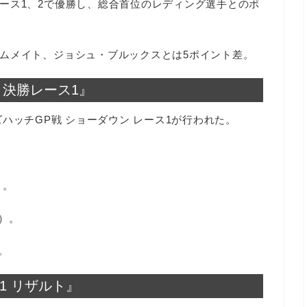
ース1、2で優勝し、総合首位のレディング選手とのポ
ムメイト、ジョシュ・ブルックスとは5ポイント差。
戦 決勝レース1』
ランズハッチGP戦 ショーダウン レース1が行われた。
）。
）。
。
ス1 リザルト』