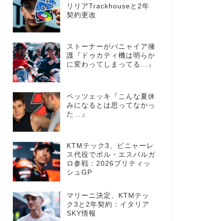
リリアTrackhouseと2年
契約更改
ストーナーがバニャイア擁
護『ドゥカティ機は明らか
に変わってしまってる…』
ベッツェッキ『こんな夏休
みになるとは思ってなかっ
た…』
KTMテック3、ビニャーレ
ス代役でポル・エスパルガ
ロ参戦：2026ブリティッ
シュGP
マリーニ決定、KTMテッ
ク3と2年契約：イタリア
SKY情報