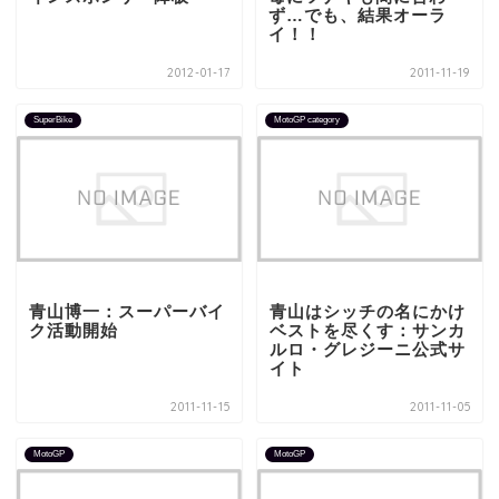
ず…でも、結果オーラ
イ！！
2012-01-17
2011-11-19
SuperBike
MotoGP category
青山博一：スーパーバイ
青山はシッチの名にかけ
ク活動開始
ベストを尽くす：サンカ
ルロ・グレジーニ公式サ
イト
2011-11-15
2011-11-05
MotoGP
MotoGP