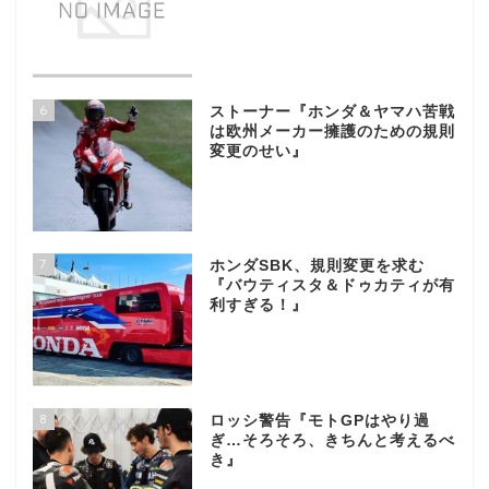
6
ストーナー『ホンダ＆ヤマハ苦戦
は欧州メーカー擁護のための規則
変更のせい』
7
ホンダSBK、規則変更を求む
『バウティスタ＆ドゥカティが有
利すぎる！』
8
ロッシ警告『モトGPはやり過
ぎ…そろそろ、きちんと考えるべ
き』