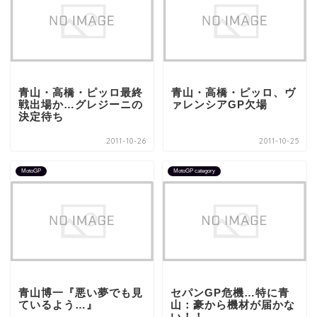
青山・高橋・ピッロ最終
青山・高橋・ピッロ、ヴ
戦出場か…グレジーニの
ァレンシアGP欠場
決定待ち
2011-10-26
2011-10-25
MotoGP
MotoGP category
青山博一『悪い夢でも見
セパンGP危機…特に青
ているよう…』
山：豪から機材が届かな
い！！