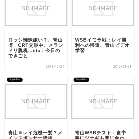
ロッシ蜘蛛嫌い？、青山
WSBイモラ戦：レイ勝
博一CRT交渉中、メラン
利への帰還、青山ビデオ
ドリ脱税…etc：今日の
学習
できごと
2012-10-27
2012-03-31
SuperBike
SuperBike
青山＆レイ危機一髪？メ
青山WSBテスト：食中
インスポンサー降板
毒にツナギも間に合わ