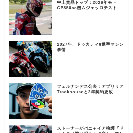
中上貴晶トップ：2026年モト
GP850cc機ムジェッロテスト
2027年、ドゥカティ6選手マシン
事情
フェルナンデス公表：アプリリア
Trackhouseと2年契約更改
ストーナーがバニャイア擁護『ド