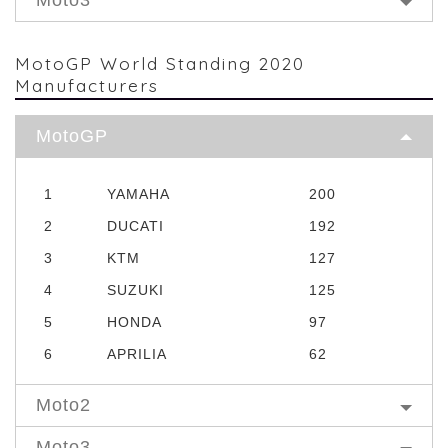
MotoGP World Standing 2020
Manufacturers
MotoGP
1
YAMAHA
200
2
DUCATI
192
3
KTM
127
4
SUZUKI
125
5
HONDA
97
6
APRILIA
62
Moto2
Moto3