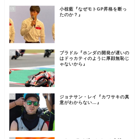
15
小椋藍『なぜモトGP昇格を断っ
たのか？』
16
ブラドル『ホンダの開発が遅いの
はドゥカティのように厚顔無恥じ
ゃないから』
17
ジョナサン・レイ『カワサキの真
意がわからない…』