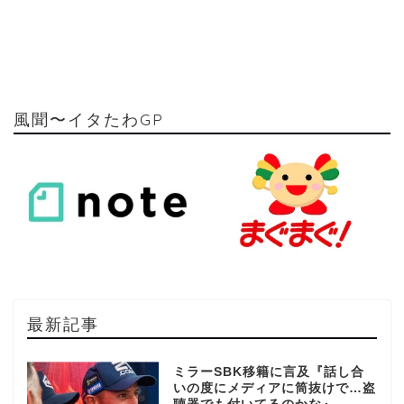
風聞〜イタたわGP
最新記事
ミラーSBK移籍に言及『話し合
いの度にメディアに筒抜けで…盗