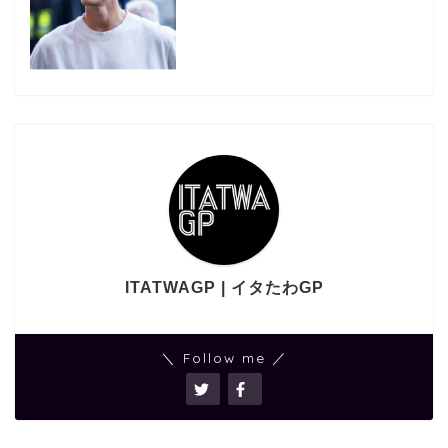
ITATWAGP | イタたわGP
＼ Follow me ／