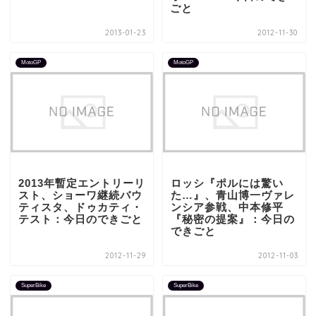
ごと
2013-01-23
2012-11-30
MotoGP
MotoGP
2013年暫定エントリーリ
ロッシ『ポルには驚い
スト、ショーワ継続バウ
た…』、青山博一ヴァレ
ティスタ、ドゥカティ・
ンシア参戦、中本修平
テスト：今日のできごと
『秘密の提案』：今日の
できごと
2012-11-29
2012-11-03
SuperBike
SuperBike