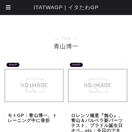
ITATWAGP | イタたわGP
― TAG ―
青山博一
MotoGP
MotoGP
モトGP：青山博一、ト
ロレンソ極意『無心』、
レーニング中に骨折
青山＆バルベラ新パーツ
テスト、ブラドル誕生日
オペ…etc：今日のでき