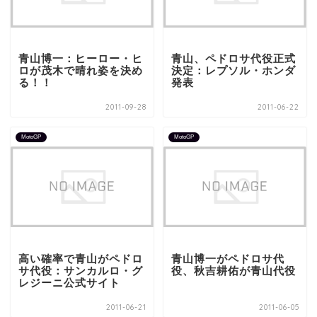
青山博一：ヒーロー・ヒ
青山、ペドロサ代役正式
ロが茂木で晴れ姿を決め
決定：レプソル・ホンダ
る！！
発表
2011-09-28
2011-06-22
MotoGP
MotoGP
高い確率で青山がペドロ
青山博一がペドロサ代
サ代役：サンカルロ・グ
役、秋吉耕佑が青山代役
レジーニ公式サイト
2011-06-21
2011-06-05