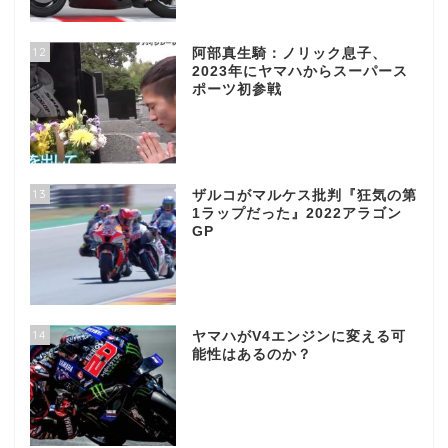
12
阿部真生騎：ノリック息子、
2023年にヤマハからスーパース
ポーツ初参戦
13
ザルコがマルケス批判『狂気の第
1ラップだった』2022アラゴン
GP
14
ヤマハがV4エンジンに変える可
能性はあるのか？