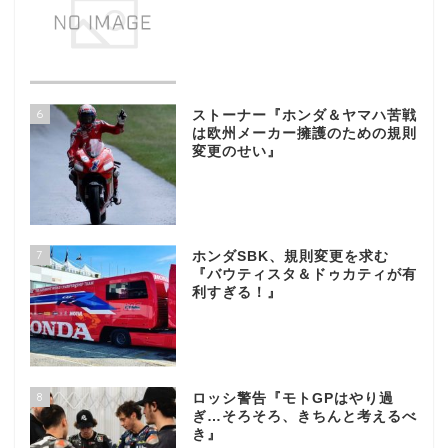
6
ストーナー『ホンダ＆ヤマハ苦戦
は欧州メーカー擁護のための規則
変更のせい』
7
ホンダSBK、規則変更を求む
『バウティスタ＆ドゥカティが有
利すぎる！』
8
ロッシ警告『モトGPはやり過
ぎ…そろそろ、きちんと考えるべ
き』