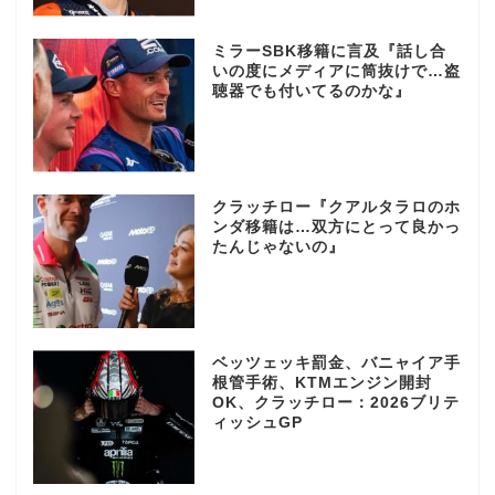
ミラーSBK移籍に言及『話し合
いの度にメディアに筒抜けで…盗
聴器でも付いてるのかな』
クラッチロー『クアルタラロのホ
ンダ移籍は…双方にとって良かっ
たんじゃないの』
ベッツェッキ罰金、バニャイア手
根管手術、KTMエンジン開封
OK、クラッチロー：2026ブリテ
ィッシュGP