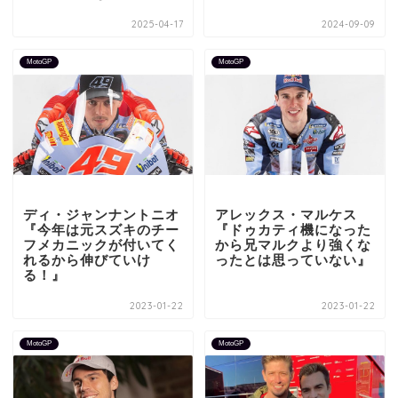
2025-04-17
2024-09-09
MotoGP
MotoGP
ディ・ジャンナントニオ
アレックス・マルケス
『今年は元スズキのチー
『ドゥカティ機になった
フメカニックが付いてく
から兄マルクより強くな
れるから伸びていけ
ったとは思っていない』
る！』
2023-01-22
2023-01-22
MotoGP
MotoGP