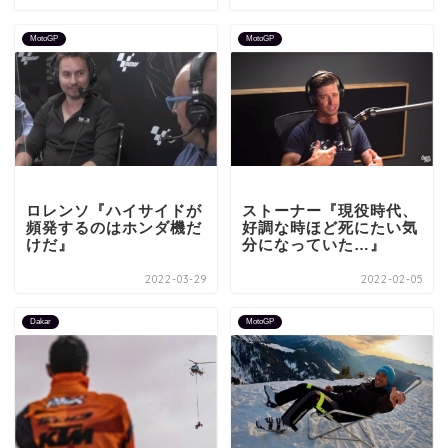
MotoGP
MotoGP
ロレンソ『ハイサイドが
ストーナー『現役時代、
頻発するのはホンダ機だ
好調な時ほど死にたい気
けだ』
分になっていた…』
2022-03-29
2022-02-05
Dakar
MotoGP