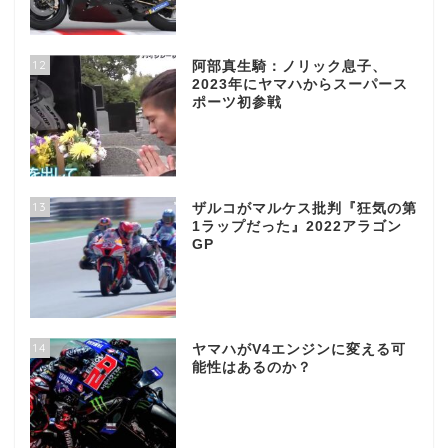
12
阿部真生騎：ノリック息子、
2023年にヤマハからスーパース
ポーツ初参戦
13
ザルコがマルケス批判『狂気の第
1ラップだった』2022アラゴン
GP
14
ヤマハがV4エンジンに変える可
能性はあるのか？