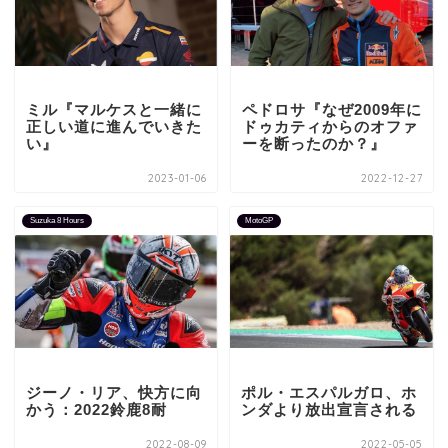
ミル『マルケスと一緒に
ペドロサ『なぜ2009年に
正しい道に進んでいきた
ドゥカティからのオファ
い』
ーを断ったのか？』
2023-01-06
2022-12-27
Suzuka 8 Hours
MotoGP
ジーノ・リア、快方に向
ポル・エスパルガロ、ホ
かう：2022鈴鹿8耐
ンダより放出宣言される
2022-08-09
2022-05-05