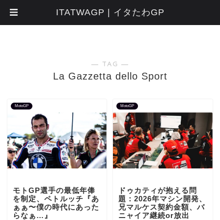
ITATWAGP | イタたわGP
― TAG ―
La Gazzetta dello Sport
MotoGP
MotoGP
モトGP選手の最低年俸
ドゥカティが抱える問
を制定、ペトルッチ『あ
題：2026年マシン開発、
ぁぁ〜僕の時代にあった
兄マルケス契約金額、バ
らなぁ…』
ニャイア継続or放出