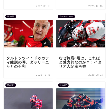
2026-03-10
2025-12-16
MotoGP
Suzuka 8 Hours
タルドッツィ：ドゥカテ
なぜ鈴鹿8耐は、これほ
ィ離脱の噂、ダッリーニ
ど魅力的なのか？：イタ
ャとの不和
リア人記者考察
2025-12-15
2025-08-03
MotoGP
MotoGP