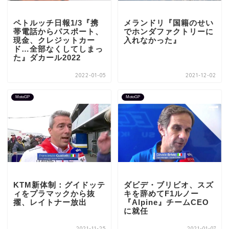
ペトルッチ日報1/3『携
メランドリ『国籍のせい
帯電話からパスポート、
でホンダファクトリーに
現金、クレジットカー
入れなかった』
ド…全部なくしてしまっ
た』ダカール2022
2022-01-05
2021-12-02
MotoGP
MotoGP
KTM新体制：グイドッテ
ダビデ・ブリビオ、スズ
ィをプラマックから抜
キを辞めてF1ルノー
擢、レイトナー放出
『Alpine』チームCEO
に就任
2021-11-25
2021-01-07