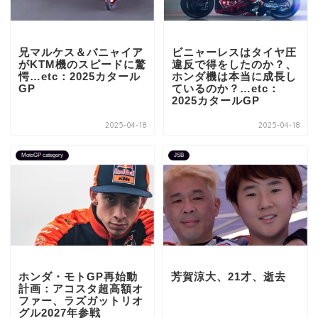
兄マルケス＆バニャイア
ビニャーレスはタイヤ圧
がKTM機のスピードに驚
違反で得をしたのか？、
愕…etc：2025カタール
ホンダ機は本当に成長し
GP
ているのか？…etc：
2025カタールGP
2025-04-18
2025-04-18
MotoGP category
JSB
ホンダ・モトGP再始動
芳賀涼大、21才、逝去
計画：アコスタ超高額オ
ファー、ラズガットリオ
グル2027年参戦