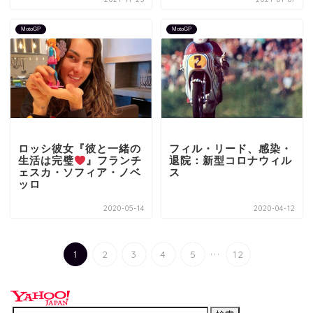
MotoGP
MotoGP
ロッシ彼女『彼と一緒の
フィル・リード、感染・
生活は完璧
』フランチ
退院：新型コロナウィル
ェスカ・ソフィア・ノベ
ス
ッロ
2020-05-14
2020-04-12
...
1
2
3
4
5
12