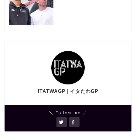
ITATWAGP | イタたわGP
＼ Follow me ／