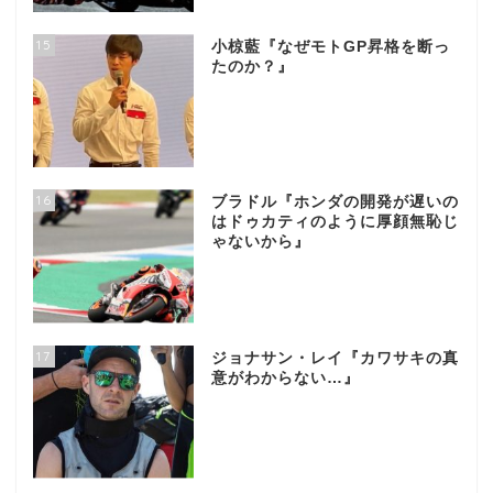
15
小椋藍『なぜモトGP昇格を断っ
たのか？』
16
ブラドル『ホンダの開発が遅いの
はドゥカティのように厚顔無恥じ
ゃないから』
17
ジョナサン・レイ『カワサキの真
意がわからない…』