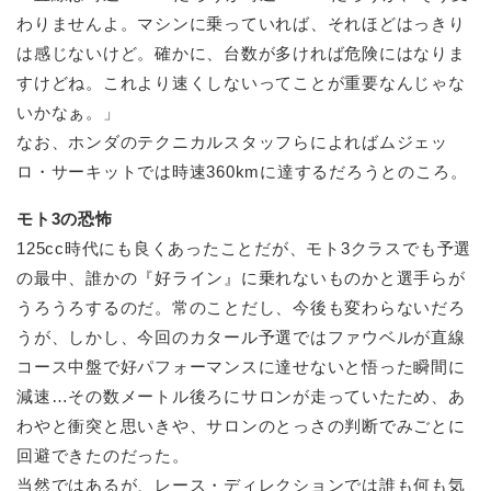
わりませんよ。マシンに乗っていれば、それほどはっきり
は感じないけど。確かに、台数が多ければ危険にはなりま
すけどね。これより速くしないってことが重要なんじゃな
いかなぁ。」
なお、ホンダのテクニカルスタッフらによればムジェッ
ロ・サーキットでは時速360kmに達するだろうとのころ。
モト3の恐怖
125cc時代にも良くあったことだが、モト3クラスでも予選
の最中、誰かの『好ライン』に乗れないものかと選手らが
うろうろするのだ。常のことだし、今後も変わらないだろ
うが、しかし、今回のカタール予選ではファウベルが直線
コース中盤で好パフォーマンスに達せないと悟った瞬間に
減速…その数メートル後ろにサロンが走っていたため、あ
わやと衝突と思いきや、サロンのとっさの判断でみごとに
回避できたのだった。
当然ではあるが、レース・ディレクションでは誰も何も気