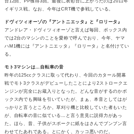
台12回、PP獲得3回。最後に表彰台に上がったのは2011年
イギリス戦。なお、今年はCRT機で参戦している。
ドヴィツィオーゾの『アントニエッタ』と『ロリータ』
アンドレア・ドヴィツィオーゾと言えば毎回、ボックス内
では2台のマシンのことを愛称で呼んでおり、今年、ヤマ
ハM1機には『アントニエッタ』『ロリータ』と名付けてい
る。
モト3マシンは…自転車の音
昨年の125ccクラスに取って代わり、今回のカタール開幕
戦でモト3クラスがデビューしたことにより2ストロークエ
ンジンが完全にお蔵入りとなった。どんな音がするのかボ
ックス内でも興味を引いていたが、まぁ、本音としてはが
っかりと言うところか。草刈り機と比較していた者もいた
が、自転車の音に似ている…と言う意見に説得力があっ
た。ほら、昔、子供がスポークに紙をはさんでブンブン言
わせてたあれである。とにかく、カッコ悪いのだ。