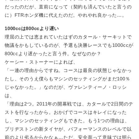
だったのだが、直前になって（契約も済んでいたと言うの
に）FTRホンダ機に代えたのだ。やれやれ良かった…。
1000ccは800ccより遅い
理屈の上では恵まれていたはずのカタール・サーキットで
物議をかもしているのが、予選も決勝レースでも1000ccが
800ccより遅かったと言う件。なぜなのか？
ケーシー・ストーナーによれば、
「一連の理由からですね。コースは最良の状態じゃなかっ
たし、そのうえ僕らもマシンのセッティングがまだ100％
じゃなかった。」なのだが、ヴァレンティーノ・ロッシ
は、
「理由は2つ。2011年の開幕戦では、カタールで2日間のテ
ストを行なったから。おかげでコースはキレイになった
し、マシンのセッティングもできた。もう1つの理由は、
ブリヂストンの新タイヤが、パフォーマンスのレベルで以
前のより劣るからかなぁ…ただ、安全面って意味では明ら