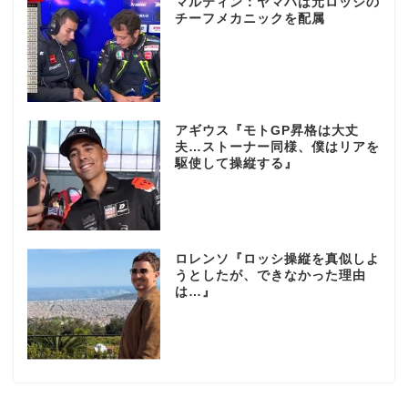
マルティン：ヤマハは元ロッシの
チーフメカニックを配属
アギウス『モトGP昇格は大丈
夫…ストーナー同様、僕はリアを
駆使して操縦する』
ロレンソ『ロッシ操縦を真似しよ
うとしたが、できなかった理由
は…』