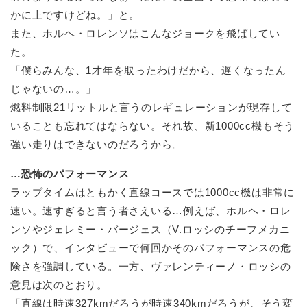
かに上ですけどね。」と。
また、ホルヘ・ロレンソはこんなジョークを飛ばしてい
た。
「僕らみんな、1才年を取ったわけだから、遅くなったん
じゃないの…。」
燃料制限21リットルと言うのレギュレーションが現存して
いることも忘れてはならない。それ故、新1000cc機もそう
強い走りはできないのだろうから。
…恐怖のパフォーマンス
ラップタイムはともかく直線コースでは1000cc機は非常に
速い。速すぎると言う者さえいる…例えば、ホルヘ・ロレ
ンソやジェレミー・バージェス（V.ロッシのチーフメカニ
ック）で、インタビューで何回かそのパフォーマンスの危
険さを強調している。一方、ヴァレンティーノ・ロッシの
意見は次のとおり。
「直線は時速327kmだろうが時速340kmだろうが、そう変