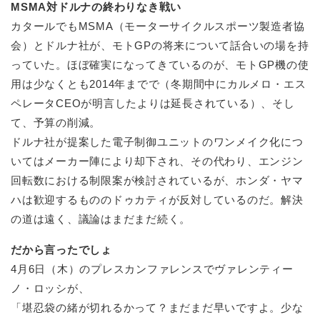
MSMA対ドルナの終わりなき戦い
カタールでもMSMA（モーターサイクルスポーツ製造者協
会）とドルナ社が、モトGPの将来について話合いの場を持
っていた。ほぼ確実になってきているのが、モトGP機の使
用は少なくとも2014年までで（冬期間中にカルメロ・エス
ペレータCEOが明言したよりは延長されている）、そし
て、予算の削減。
ドルナ社が提案した電子制御ユニットのワンメイク化につ
いてはメーカー陣により却下され、その代わり、エンジン
回転数における制限案が検討されているが、ホンダ・ヤマ
ハは歓迎するもののドゥカティが反対しているのだ。解決
の道は遠く、議論はまだまだ続く。
だから言ったでしょ
4月6日（木）のプレスカンファレンスでヴァレンティー
ノ・ロッシが、
「堪忍袋の緒が切れるかって？まだまだ早いですよ。少な