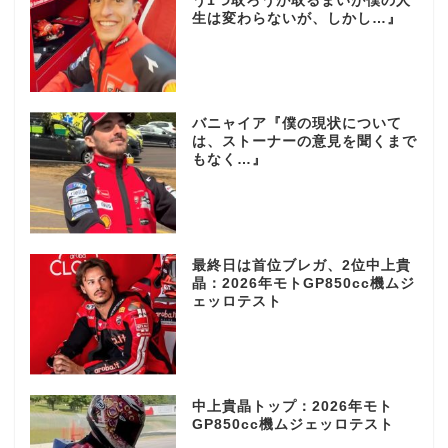
う1つ取ろうが取るまいが僕の人
生は変わらないが、しかし…』
バニャイア『僕の現状について
は、ストーナーの意見を聞くまで
もなく…』
最終日は首位ブレガ、2位中上貴
晶：2026年モトGP850cc機ムジ
ェッロテスト
中上貴晶トップ：2026年モト
GP850cc機ムジェッロテスト