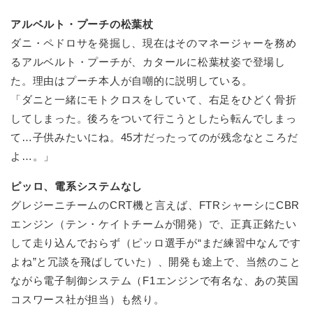
アルベルト・プーチの松葉杖
ダニ・ペドロサを発掘し、現在はそのマネージャーを務め
るアルベルト・プーチが、カタールに松葉杖姿で登場し
た。理由はプーチ本人が自嘲的に説明している。
「ダニと一緒にモトクロスをしていて、右足をひどく骨折
してしまった。後ろをついて行こうとしたら転んでしまっ
て…子供みたいにね。45才だったってのが残念なところだ
よ…。」
ピッロ、電系システムなし
グレジーニチームのCRT機と言えば、FTRシャーシにCBR
エンジン（テン・ケイトチームが開発）で、正真正銘たい
して走り込んでおらず（ピッロ選手が“まだ練習中なんです
よね”と冗談を飛ばしていた）、開発も途上で、当然のこと
ながら電子制御システム（F1エンジンで有名な、あの英国
コスワース社が担当）も然り。