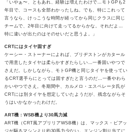
「いやぁ〜、ともあれ、経験は増えたわけで…モトGPも2
年目で、コースも全部わかったしね。でも、特にこれって
言うなら、けっこうな時間が経ってから同じクラスに同じ
チームで、2年目に向けて走ってるからかな。それだよ…
特に違いが出たのはそのせいだと思うよ。」
CRTにはタイヤ固すぎ
ケーシー・ストーナーによれば、ブリヂストンがカタール
で用意したタイヤは柔らかすぎたらしい…一番固いやつで
さえだ。しかしながら、モトGP機と同じタイヤを使ってい
るCRT選手らにとっては固すぎたと言うのだ…一番やわら
かいやつでさえ。冬期間中、カルメロ・エスペレータ氏が
CRTには別タイヤを想定していたようだが、残念ながらそ
うはいかなかったわけだ。
ART機：WSB機より30馬力減
ART機（CRT風アプリリアWSB機）は、マックス・ビアッ
ジが駆るマシンより約30馬力少ない。エンジン割り当てに